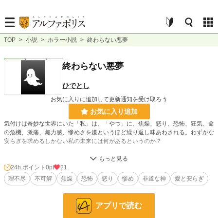
TOP
>
小説
>
ホラー小説
>
終わらない悪夢
ホラー
連載中
短編
終わらない悪夢
ひでとし
お気に入りに追加して更新通知を受け取ろう
お気に入り追加
気付けば奇妙な世界にいた「私」は、「やつ」に、焦燥、怒り、恐怖、狂気、命
の危機、激痛、無力感、惨めさを嫌というほど繰り返し味あわされる。わずかな
安らぎを求めるしかない私の未来には何があるというのか？
小説
228,762 位 / 228,762 件
24h.ポイント
0pt
21
理不尽
不可解
焦燥
恐怖
怒り
惨め
非道な神
愛と安らぎ
ホラー
8,504 位 / 8,504 件
お気に入り
1
アプリで読む
24h.ポイント
0 pt