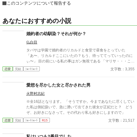
このコンテンツについて報告する
あなたにおすすめの小説
婚約者の幼馴染？それが何か？
仏白目
タバサは学園で婚約者のリカルドと食堂で昼食をとっていた
「あ〜、リカルドここにいたの？もう、待っててっていったのに
ぃ〜」 目の前にいる私の事はガン無視である 「マリサ・・・これ
からはタバサと昼食は一緒にとるから、君は遠慮してくれない
文字数：3,355
恋愛
完結
ｼｮｰﾄｼｮｰﾄ
か？」 リカルドにそう言われたマリサは 「酷いわ！リカルド！私
達あんなに愛し合っていたのに、私を捨てるの？」 ん？愛し合っ
ていた？今聞き捨てならない言葉が・・・ 「マリサ！誤解を招く
愛想を尽かした女と尽かされた男
ような言い方はやめてくれ！僕たちは幼馴染ってだけだろう？」
火野村志紀
「そんな！リカルド酷い！」 マリサはテーブルに突っ伏してワア
ワア泣き出した、およそ貴族令嬢とは思えない姿を晒している
※全16話となります。 「そうですか。今まであなたに尽くしてい
この騒ぎ自体 とんだ恥晒しだわ タバサは席を立ち 冷めた目で
た私は側妃扱いで、急に湧いて出てきた彼女が正妃だと？ どう
リカルドを見ると、「この事は父に相談します、お先に失礼しま
ぞ、お好きになさって。その代わり私も好きにしますので」
すわ」 「まってくれタバサ！誤解なんだ」 リカルドを置いて、タ
文字数：21,517
恋愛
完結
ｼｮｰﾄｼｮｰﾄ
R15
バサは席を立った
私はいつも2番目でした