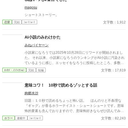
magosu
ショートストーリー。
文字数：1,912
恋愛
完結
ｼｮｰﾄｼｮｰﾄ
AI小説のみわけかた
みねバイヤーン
小説家になろうでは2025年10月28日にリワードが開始されまし
た。 それ以来、小説家になろうのランキングがAI小説に汚染され
ているように感じ、エッセイをなろうに投稿したところ、多数の
反響をいただきました。 なろう民のノウハウを結集した、AI小説
文字数：17,619
ｴｯｾｲ・ﾉﾝﾌｨｸｼｮﾝ
完結
短編
のみわけかたです。 いただいたノウハウは随時更新中です。 アル
ファポリスの皆さま、アルファポリスのAI小説汚染状況や、みわ
けかたなどコメントいただけるとありがたいです。 なお、いただ
意味コワ！ 10秒で読めるゾッとする話
いたノウハウは本文に追記し、他サイトにも掲載します。本文に
絢郷水沙
記載しないでほしい方は、コメント欄にその旨あわせて明記して
ください。
旧題：１０秒で読めるちょっと怖い話。 ほんのりと不条理な
『ギャグ』が香るホラーテイスト・ショートショートです。意味
怖的要素も含んでおりますので、意味怖好きならぜひ読んでみて
ください。
文字数：82,243
ホラー
連載中
ｼｮｰﾄｼｮｰﾄ