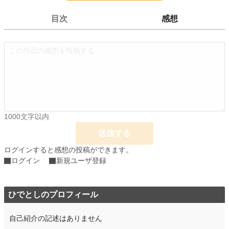
文字数
16,345
目次
感想
更新日時
2025.03.27 02:38
初回公開日時
2025.03.27 01:41
週間ポイント
0 pt (228,762 位)
月間ポイント
0 pt (228,762 位)
年間ポイント
0 pt (228,762 位)
1000文字以内
累計ポイント
1,423 pt (181,552 位)
送信する
ログインすると感想の投稿ができます。
ログイン
新規ユーザ登録
ひでとしのプロフィール
自己紹介の記述はありません