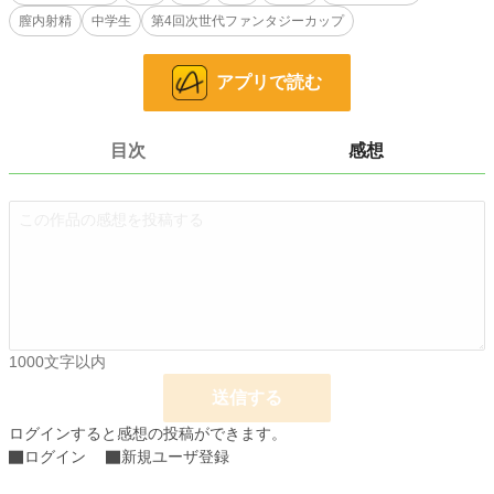
膣内射精
中学生
第4回次世代ファンタジーカップ
24h.ポイント
35 pt
文字数
9,825
アプリで読む
更新日時
2024.05.13 17:01
初回公開日時
2024.05.13 17:01
目次
感想
週間ポイント
217 pt (23,775 位)
月間ポイント
939 pt (24,986 位)
年間ポイント
16,060 pt (23,242 位)
累計ポイント
51,018 pt (44,152 位)
1000文字以内
送信する
ログインすると感想の投稿ができます。
ログイン
新規ユーザ登録