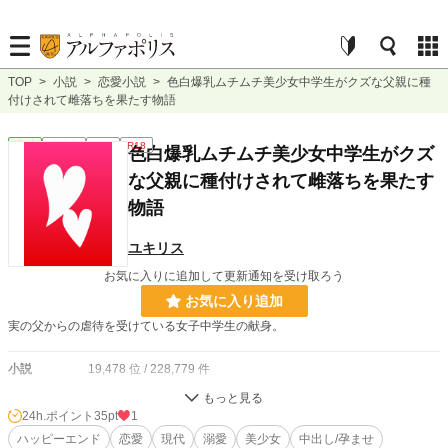
TOP
>
小説
>
恋愛小説
>
色白爆乳ムチムチ美少女中学生がクズな父親に種
付けされて雌落ちを果たす物語
恋愛
連載中
短編
R18
色白爆乳ムチムチ美少女中学生がクズ
な父親に種付けされて雌落ちを果たす
物語
ユキリス
お気に入りに追加して更新通知を受け取ろう
お気に入り追加
実の父からの虐待を受けている女子中学生の献身。
小説
19,478 位 / 228,779 件
恋愛
8,458 位 / 66,370 件
24h.ポイント
35pt
1
お気に入り
ハッピーエンド
24
恋愛
現代
溺愛
美少女
中出し/孕ませ