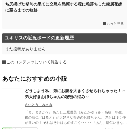
ち尻掲げた挙句の果てに交尾を懇願する程に雌落ちした隷属花嫁
に至るまでの軌跡
もっと見る
ユキリスの近況ボードの更新履歴
まだ投稿がありません
このコンテンツについて報告する
あなたにおすすめの小説
どうしよう私、弟にお腹を大きくさせられちゃった！～
弟大好きお姉ちゃんの秘密の悩み～
さいとう みさき
「ま、まさか!?」 あたし三鷹優美（みたかゆうみ）高校一年生。
弟の晴仁（はると）が大好きな普通のお姉ちゃん。 弟とは凄く仲
が良いの！ それはそれはものすごく‥‥‥ 「あん、晴仁いきなり
そんなのお口に入らないよぉ～♡」 そんな関係のあたしたち。 で