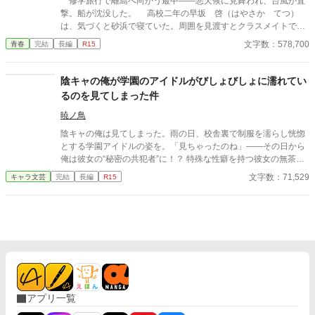
修学旅行で離島へ向かう最中――悪天候に見舞われ、台風が直
撃。船が沈没した。 高校二年の早坂 啓（はやさか てつ）
は、気づくと砂浜で寝ていた。周囲を見渡すとクラスメイトで美
少女の天音 愛（あまね まな）が隣に倒れていた。 どうや
文字数：578,700
青春
完結
長編
R15
ら、漂流して流されていたようだった。 帰ろうにも島は『無人
島』。 しばらくは島で生きていくしかなくなった。天音と共に
無人島サバイバルをしていくのだが……クラスの女子が次々に見
陰キャの俺が学園のアイドルがびしょびしょに濡れてい
つかり、やがてハーレムに。 男一人と女子十五人で……取り合
るのを見てしまった件
いに発展！？
暁ノ鳥
陰キャの俺は見てしまった。雨の日、校舎裏で制服を濡らし恍惚
とする学園アイドルの姿を。「見ちゃったのね」――その日から
俺は彼女の“秘密の共犯者”に！？ 特殊な性癖を持つ彼女の無茶な
「実験」に振り回され、身も心も支配される日々の始まり。二人
文字数：71,529
キャラ文芸
完結
長編
R15
の禁断の関係の行方は？。二人の禁断の関係が今、始まる！
アプリ一覧