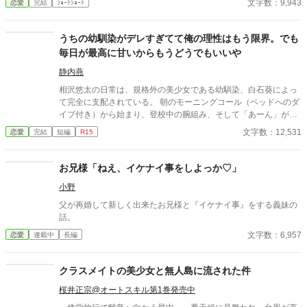
文字数：9,943
恋愛
完結
ｼｮｰﾄｼｮｰﾄ
もある日トイレであたしはアレが来そうなのになかなか来ないの
も気にもせずスカートのファスナーを上げると‥‥‥ 「うそっ！
お腹が出て来てる!?」 お姉ちゃんの秘密の悩みです。
うちの幼馴染がデレすぎてて俺の理性はもう限界。でも
毎日が最高に甘いからもうどうでもいいや
静内燕
相沢悠太の日常は、規格外の美少女である幼馴染、白石葵によっ
て完全に支配されている。 朝のモーニングコール（ベッドへのダ
イブ付き）から始まり、登校中の腕組み、そして「あーん」が義
務付けられた手作り弁当。誰もが羨むラブラブっぷりだが、悠太
文字数：12,531
恋愛
完結
短編
R15
はこれを「家族愛」だと頑なに誤解（無視）している。 「ゆーた
は私の運命の相手なんだもん！」と、葵のデレデレは今日も過剰
の一途。周囲の冷やかしや、葵を狙う男子生徒のプレッシャーが
お兄様「ねえ、イケナイ事をしよっか♡」
高まる中、悠太の**「幼馴染フィルター」**はついに限界を迎え
小野
る。 この溺愛っぷり、いつまで「家族」で通せるのか？ 甘すぎる
日常が、悠太の鈍感な理性を溶かし尽くす――最初からクライマ
父が再婚して新しく出来たお兄様と『イケナイ事』をする義妹の
ックスの、超高濃度イチャイチャ・ラブコメ、開幕！
話。
文字数：6,957
恋愛
連載中
長編
クラスメイトの美少女と無人島に流された件
桜井正宗@オートスキル第1巻発売中