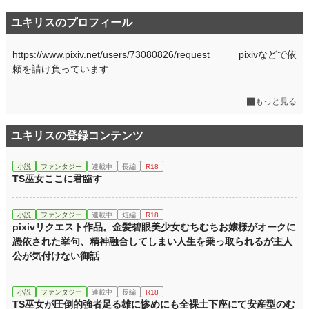
ユキリスのプロフィール
https://www.pixiv.net/users/73080826/request pixivなどで依
頼を請け負っています
もっと見る
ユキリスの登録コンテンツ
小説
ファンタジー
連載中
長編
R18
TS巫女ここに君臨す
小説
ファンタジー
連載中
短編
R18
pixivリクエスト作品。金髪碧眼美少女むちむちお嬢様がオークに
憑依された挙句、精神融合してしまい人生を乗っ取られるが主人
公が気付けない御話
小説
ファンタジー
連載中
長編
R18
TS巫女が圧倒的強者足る雄に惨めにも全裸土下座にて安産型のむ