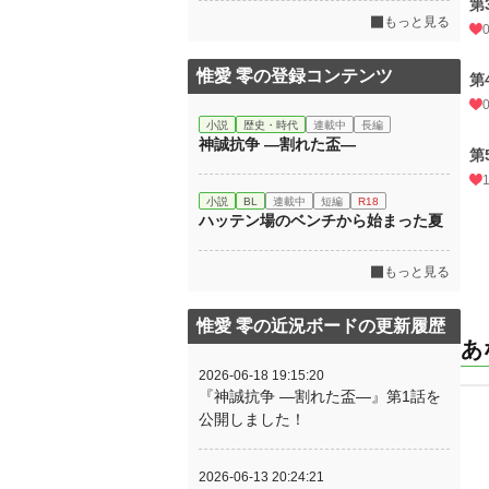
第
もっと見る
惟愛 零の登録コンテンツ
第
小説
歴史・時代
連載中
長編
神誠抗争 ―割れた盃―
第
小説
BL
連載中
短編
R18
ハッテン場のベンチから始まった夏
もっと見る
惟愛 零の近況ボードの更新履歴
あ
2026-06-18 19:15:20
『神誠抗争 ―割れた盃―』第1話を
公開しました！
2026-06-13 20:24:21