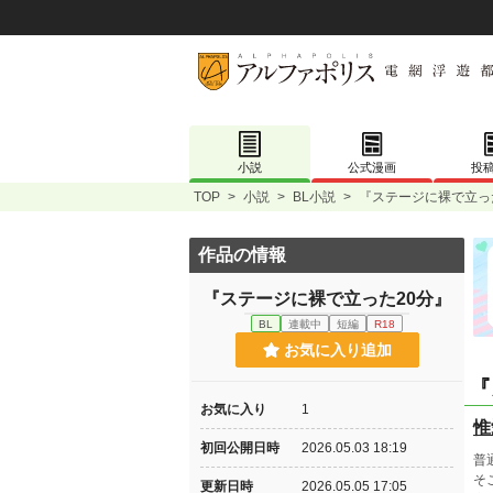
小説
公式漫画
投
TOP
>
小説
>
BL小説
>
『ステージに裸で立っ
作品の情報
『ステージに裸で立った20分』
BL
連載中
短編
R18
お気に入り追加
『
お気に入り
1
惟
初回公開日時
2026.05.03 18:19
普
そ
更新日時
2026.05.05 17:05