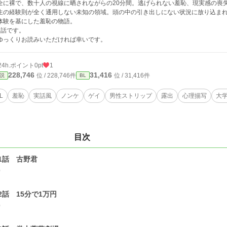
全に裸で、数十人の視線に晒されながらの20分間。逃げられない羞恥、現実感の喪
生の経験則が全く通用しない未知の領域。頭の中の引き出しにない状況に放り込ま
体験を基にした羞恥の物語。
5話です。
ゆっくりお読みいただければ幸いです。
24h.ポイント
0pt
1
228,746
31,416
位 / 228,746件
位 / 31,416件
説
BL
L
羞恥
実話風
ノンケ
ゲイ
男性ストリップ
露出
心理描写
大
目次
1話 古野君
0
2話 15分で1万円
0