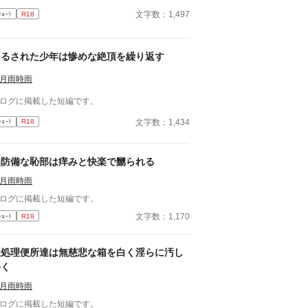
文字数：1,497
ｼｮｰﾄ
R18
吊るされた少年は惨めな絶頂を繰り返す
月雨時雨
ログに掲載した短編です。
文字数：1,434
ｼｮｰﾄ
R18
無防備な恥部は痒みと快楽で嬲られる
月雨時雨
ログに掲載した短編です。
文字数：1,170
ｼｮｰﾄ
R18
性処理便所達は無慈悲な箱を白く淫らに汚し
ゆく
月雨時雨
ログに掲載した短編です。