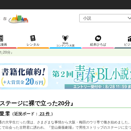
Web
稿漫画
レンタル
絵本ひろば
ビジ
コンテンツ大賞
た20分』
ステージに裸で立った20分』
愛 零
（近況ボード：
23 件
）
通の大学生だった僕は、さまざまな事情から大阪・梅田のウリ専で働き始めました
こで出会った古野君に誘われ、『堂山薔薇劇場』で男性ストリップのステージに立