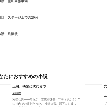
3話 堂山薔薇劇場
0
4話 ステージ上での20分
0
5話 終演後
1
なたにおすすめの小説
上司、快楽に沈むまで
赤林檎
五
完璧な男――それが、営業部課長・**榊（さかき）**
の社内での評判だった。 冷静沈着、部下にも厳し
ブ