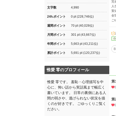
完
人
文字数
4,990
実
全
24h.ポイント
0 pt (228,746位)
ご
週間ポイント
70 pt (40,028位)
月間ポイント
301 pt (43,667位)
小
年間ポイント
5,663 pt (43,211位)
B
累計ポイント
5,691 pt (120,237位)
惟愛 零のプロフィール
第
惟愛 零です。 羞恥・心理描写を中
心に、怖い話から実話風まで幅広く
書いています。 日常の裏側にある人
間の弱さや、逃げられない状況を描
第
くのが好きです。 ごゆっくりご覧く
ださい。