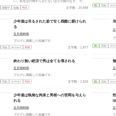
い。私生活の噂すら立たないほどの隙のなさ。 だ
BL
完結
ｼｮｰﾄ
が、その“完璧”が崩れる日がくるとは、誰も想像して
文字数：25,689
連載中
短編
R15
いなかった。 入社三年目の篠原は、榊の直属の部
下。 真面目だが強気で、どこか挑発的な笑みを浮か
べる青年。 ある夜、取引先とのトラブル対応で二人
少年達は吊るされた姿で甘く残酷に躾けられ
だけが残ったオフィスで、 篠原は上司に向かって、
る
いつもの穏やかな口調を崩した。「……そんな顔、部
五
下には見せないんですね」 疲労で僅かに緩んだ榊の
五月雨時雨
ブ
表情。 その弱さを見逃さず、篠原はデスク越しに距
ブログに掲載した短編です。
離を詰める。 「強がらなくていいですよ。俺の前で
BL
完結
ｼｮｰﾄ
文字数：1,877
完結
ｼｮｰﾄｼｮｰﾄ
R18
は、もう」 指先が榊のネクタイを掴む。 引き寄せら
れた瞬間、榊の理性は音を立てて崩れた。 拒むこと
も、許すこともできないまま、 彼は“部下”の手によっ
終わり無い絶頂で男は全てを壊される
て、ひとつずつ乱されていく。 言葉で支配され、触
れられるたびに、自分の知らなかった感情と快楽を知
五月雨時雨
五
る。それは、上司としての誇りを壊すほどに甘く、逃
ブログに掲載した短編です。
ブ
れられないほどに深い。 だが、篠原の視線の奥に宿
るのは、ただの欲望ではなかった。 そこには、ずっ
文字数：2,826
完結
ｼｮｰﾄｼｮｰﾄ
R18
BL
完結
ｼｮｰﾄ
と榊だけを見つめ続けてきた、静かな執着がある。
「俺、前から思ってたんです。 あなたが誰かに“支
配される”ところ、きっと綺麗だろうなって」 支配す
少年達は執拗な拘束と男根への苦悶を与えら
る側だったはずの男が、 支配されることで初めて“生
れる
きている”と感じてしまう――。 上司と部下、立場も
五月雨時雨
五
理性も、すべてが絡み合うオフィスの夜。 秘密の扉
を開けた榊は、もう戻れない。 快楽に溺れるその瞬
ブログに掲載した短編です。
ブ