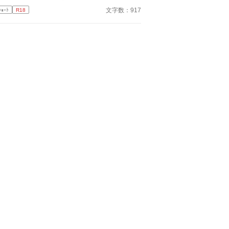
文字数：917
ｼｮｰﾄ
R18