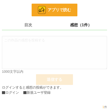
小説
228,645 位 / 228,645 件
アプリで読む
ｴｯｾｲ・ﾉﾝﾌｨｸｼｮﾝ
8,860 位 / 8,860 件
お気に入り
11
目次
感想（1件）
24h.ポイント
0 pt
文字数
17,655
更新日時
2025.05.04 12:02
初回公開日時
2020.12.11 23:35
週間ポイント
70 pt (40,028 位)
月間ポイント
210 pt (50,739 位)
1000文字以内
年間ポイント
3,446 pt (54,344 位)
送信する
累計ポイント
39,425 pt (50,635 位)
ログインすると感想の投稿ができます。
ログイン
新規ユーザ登録
1
件