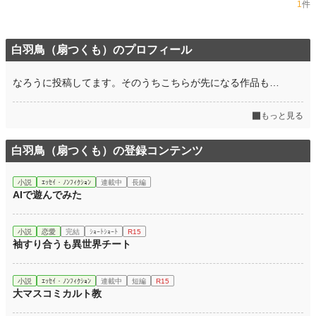
1
件
白羽鳥（扇つくも）のプロフィール
なろうに投稿してます。そのうちこちらが先になる作品も…
もっと見る
白羽鳥（扇つくも）の登録コンテンツ
小説
ｴｯｾｲ・ﾉﾝﾌｨｸｼｮﾝ
連載中
長編
AIで遊んでみた
小説
恋愛
完結
ｼｮｰﾄｼｮｰﾄ
R15
袖すり合うも異世界チート
小説
ｴｯｾｲ・ﾉﾝﾌｨｸｼｮﾝ
連載中
短編
R15
大マスコミカルト教