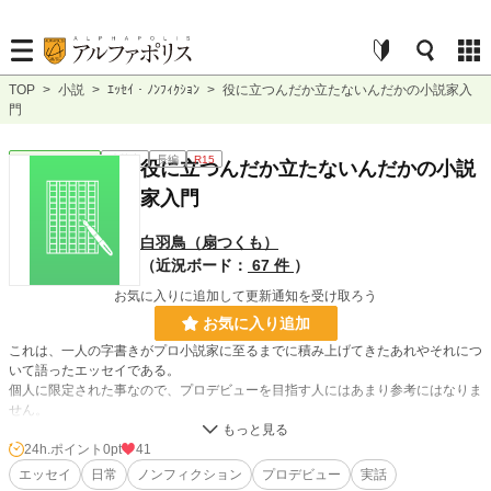
TOP
>
小説
>
ｴｯｾｲ・ﾉﾝﾌｨｸｼｮﾝ
>
役に立つんだか立たないんだかの小説家入
門
ｴｯｾｲ・ﾉﾝﾌｨｸｼｮﾝ
連載中
長編
R15
役に立つんだか立たないんだかの小説
家入門
白羽鳥（扇つくも）
（近況ボード：
67 件
）
お気に入りに追加して更新通知を受け取ろう
お気に入り追加
これは、一人の字書きがプロ小説家に至るまでに積み上げてきたあれやそれにつ
いて語ったエッセイである。
個人に限定された事なので、プロデビューを目指す人にはあまり参考にはなりま
せん。
同じ字書きの人には、そこそこ同意を得られるかもしれない……そんな感じ。
※不定期更新。たまに転載が入ります
24h.ポイント
0pt
41
エッセイ
日常
ノンフィクション
プロデビュー
実話