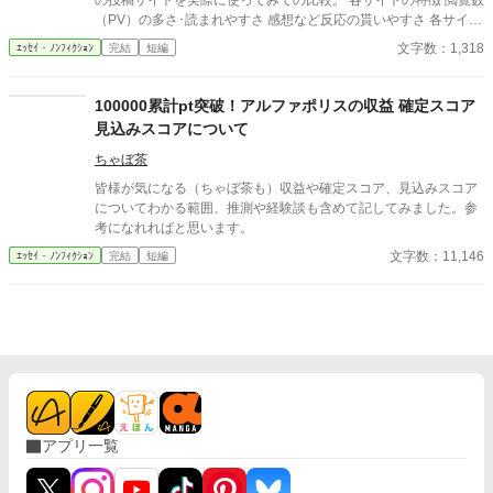
の投稿サイトを実際に使ってみての比較。 各サイトの特徴 閲覧数
（PV）の多さ･読まれやすさ 感想など反応の貰いやすさ 各サイト
のジャンル傾向 以上を基準に比較する。 ☆どのサイトを使おうか
文字数：1,318
ｴｯｾｲ・ﾉﾝﾌｨｸｼｮﾝ
完結
短編
と色々試している時に軽く整理したメモがあり、せっかくなので
投稿してみました。少しでも参考になれば幸いです。 ☆自分用に
まとめたものなので短く簡単にしかまとめてないので、もっと詳
100000累計pt突破！アルファポリスの収益 確定スコア
しく知りたい場合は他の人のを参考にすることを推奨します。
見込みスコアについて
ちゃぼ茶
皆様が気になる（ちゃぼ茶も）収益や確定スコア、見込みスコア
についてわかる範囲、推測や経験談も含めて記してみました。参
考になれればと思います。
文字数：11,146
ｴｯｾｲ・ﾉﾝﾌｨｸｼｮﾝ
完結
短編
アプリ一覧