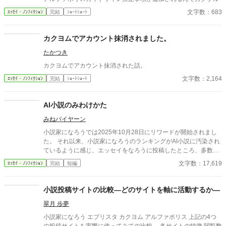
文字数：683
ｴｯｾｲ・ﾉﾝﾌｨｸｼｮﾝ
完結
ｼｮｰﾄｼｮｰﾄ
カクヨムでアカウント抹消されました。
たかつき
カクヨムでアカウント抹消された話。
文字数：2,164
ｴｯｾｲ・ﾉﾝﾌｨｸｼｮﾝ
完結
ｼｮｰﾄｼｮｰﾄ
AI小説のみわけかた
みねバイヤーン
小説家になろうでは2025年10月28日にリワードが開始されまし
た。 それ以来、小説家になろうのランキングがAI小説に汚染され
ているように感じ、エッセイをなろうに投稿したところ、多数の
反響をいただきました。 なろう民のノウハウを結集した、AI小説
文字数：17,619
ｴｯｾｲ・ﾉﾝﾌｨｸｼｮﾝ
完結
短編
のみわけかたです。 いただいたノウハウは随時更新中です。 アル
ファポリスの皆さま、アルファポリスのAI小説汚染状況や、みわ
けかたなどコメントいただけるとありがたいです。 なお、いただ
小説投稿サイトの比較―どのサイトを軸に活動するか―
いたノウハウは本文に追記し、他サイトにも掲載します。本文に
翠月 歩夢
記載しないでほしい方は、コメント欄にその旨あわせて明記して
ください。
小説家になろう エブリスタ カクヨム アルファポリス 上記の4つ