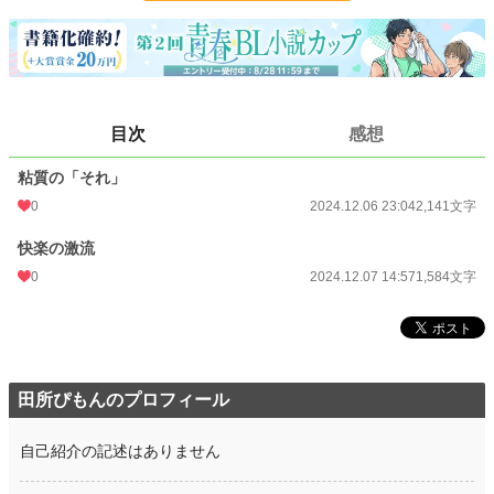
文字数
3,725
更新日時
2024.12.07 14:57
初回公開日時
2024.12.06 23:04
目次
感想
週間ポイント
0 pt (228,833 位)
粘質の「それ」
月間ポイント
7 pt (116,421 位)
0
2024.12.06 23:04
2,141文字
年間ポイント
42 pt (161,157 位)
快楽の激流
累計ポイント
871 pt (202,073 位)
0
2024.12.07 14:57
1,584文字
田所ぴもんのプロフィール
自己紹介の記述はありません