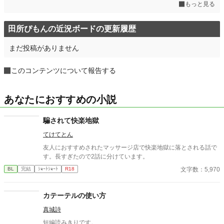
もっと見る
田所ぴもんの近況ボードの更新履歴
まだ投稿がありません
このコンテンツについて報告する
あなたにおすすめの小説
騙されて快楽地獄
てけてとん
友人におすすめされたマッサージ店で快楽地獄に落とされる話で
す。長すぎたので2話に分けています。
文字数：5,970
BL
完結
ｼｮｰﾄｼｮｰﾄ
R18
カテーテルの使い方
真城詩
短編読みきりです。