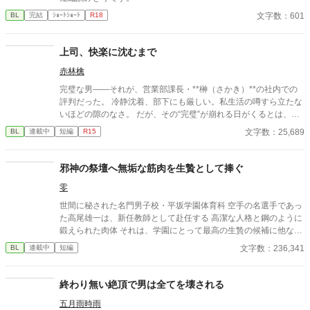
文字数：601
BL
完結
ｼｮｰﾄｼｮｰﾄ
R18
上司、快楽に沈むまで
赤林檎
完璧な男――それが、営業部課長・**榊（さかき）**の社内での
評判だった。 冷静沈着、部下にも厳しい。私生活の噂すら立たな
いほどの隙のなさ。 だが、その“完璧”が崩れる日がくるとは、誰
も想像していなかった。 入社三年目の篠原は、榊の直属の部下。
文字数：25,689
BL
連載中
短編
R15
真面目だが強気で、どこか挑発的な笑みを浮かべる青年。 ある
夜、取引先とのトラブル対応で二人だけが残ったオフィスで、 篠
原は上司に向かって、いつもの穏やかな口調を崩した。「……そ
邪神の祭壇へ無垢な筋肉を生贄として捧ぐ
んな顔、部下には見せないんですね」 疲労で僅かに緩んだ榊の表
零
情。 その弱さを見逃さず、篠原はデスク越しに距離を詰める。
「強がらなくていいですよ。俺の前では、もう」 指先が榊のネク
世間に秘された名門男子校・平坂学園体育科 空手の名選手であっ
タイを掴む。 引き寄せられた瞬間、榊の理性は音を立てて崩れ
た高尾雄一は、新任教師として赴任する 高潔な人格と鋼のように
た。 拒むことも、許すこともできないまま、 彼は“部下”の手によ
鍛えられた肉体 それは、学園にとって最高の生贄の候補に他なら
って、ひとつずつ乱されていく。 言葉で支配され、触れられるた
なかった 至高の筋肉を持つ、精神を削られ意志をなくした青年を
文字数：236,341
BL
連載中
短編
びに、自分の知らなかった感情と快楽を知る。それは、上司とし
太古の神に捧げるため、“水”、“風”、“土”の信奉者達が暗躍する 意
ての誇りを壊すほどに甘く、逃れられないほどに深い。 だが、篠
志をなくし筋肉の操り人形と化した“デク” 消える教師 山奥の男子
原の視線の奥に宿るのは、ただの欲望ではなかった。 そこには、
校で繰り広げられるダークファンタジー
終わり無い絶頂で男は全てを壊される
ずっと榊だけを見つめ続けてきた、静かな執着がある。 「俺、前
から思ってたんです。 あなたが誰かに“支配される”ところ、き
五月雨時雨