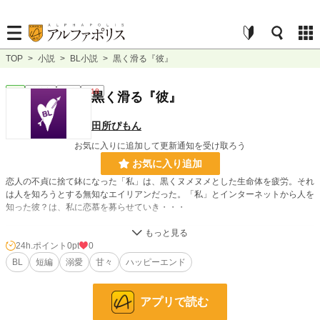
TOP
>
小説
>
BL小説
>
黒く滑る『彼』
BL
連載中
短編
R18
黒く滑る『彼』
田所ぴもん
お気に入りに追加して更新通知を受け取ろう
お気に入り追加
恋人の不貞に捨て鉢になった「私」は、黒くヌメヌメとした生命体を疲労。それ
は人を知ろうとする無知なエイリアンだった。「私」とインターネットから人を
知った彼？は、私に恋慕を募らせていき・・・
小説
228,833 位 / 228,833 件
24h.ポイント
0pt
0
BL
短編
溺愛
甘々
ハッピーエンド
BL
31,433 位 / 31,433 件
お気に入り
0
アプリで読む
24h.ポイント
0 pt