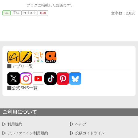
っと綺麗だろうなって」 支配する側だったはずの男が、 支配され
ブログに掲載した短編です。
ることで初めて“生きている”と感じてしまう――。 上司と部下、
立場も理性も、すべてが絡み合うオフィスの夜。 秘密の扉を開け
文字数：2,826
BL
完結
ｼｮｰﾄｼｮｰﾄ
R18
た榊は、もう戻れない。 快楽に溺れるその瞬間まで、彼を待つの
は破滅か、それとも救いか。 ――これは、ひとりの上司が“愛”と
いう名の支配に沈んでいく物語。
アプリ一覧
公式SNS一覧
ご利用について
利用規約
ヘルプ
アルファコイン利用規約
投稿ガイドライン