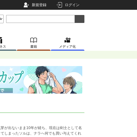
新規登録
ログイン
ネス
書籍
メディア化
芽が出ないまま10年が経ち、現在は剣士として名
ってしまったソルは、ナラへ何でも買い与えてくれ