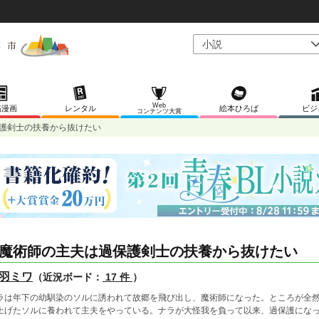
Web
稿漫画
レンタル
絵本ひろば
ビジ
コンテンツ大賞
護剣士の扶養から抜けたい
魔術師の主夫は過保護剣士の扶養から抜けたい
羽ミワ
（近況ボード：
17 件
）
ラは年下の幼馴染のソルに誘われて故郷を飛び出し、魔術師になった。ところが全然
上げたソルに養われて主夫をやっている。ナラが大怪我を負って以来、過保護にな