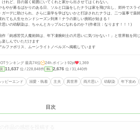
。けれど、目の届く範囲にいてくれと家から出させてはくれない。
やもやが募るばかりのある日、ソルと口論をしたナラは家を飛び出し、郊外でスラ
・ガーデに助けられ、さらに薬学を学ばないかと打診されたナラは、二つ返事で薬
破れても人生セカンドシーズン到来！ナラの新しい挑戦が始まる！
片思いの幼馴染は、ちゃんとカップルになれるのか？(作者注：なります！！！)
拙作「鈍感苦労人魔術師は、年下凄腕剣士の片思いに気づかない！」と世界観を同
も楽しんでいただけます
アルファポリス、ムーンライトノベルズへ掲載しています
HOTランキング 最高74位
24h.ポイント
92pt
1,369
11,637
2,676
位 / 228,848件
位 / 31,440件
説
BL
ハッピーエンド
溺愛・執着
主夫
異世界
両片思い
幼馴染
年下攻め
目次