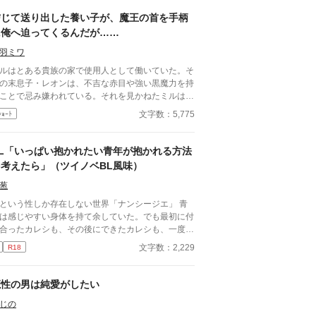
信じて送り出した養い子が、魔王の首を手柄
に俺へ迫ってくるんだが……
羽ミワ
ルはとある貴族の家で使用人として働いていた。そ
の末息子・レオンは、不吉な赤目や強い黒魔力を持
ことで忌み嫌われている。それを見かねたミルは、
オンを離れへ隔離するという名目で、彼の面倒を見
文字数：5,775
ｼｮｰﾄ
いた。 そんなある日、魔王復活の知らせが届く。
オンは勇者候補として戦地へ向かうこととなった。
配でたまらないミルだが、レオンはあっさり魔王を
BL「いっぱい抱かれたい青年が抱かれる方法
ち取った。 これでレオンの将来は安泰だ！ と喜
を考えたら」（ツイノベBL風味）
だのも束の間、レオンはミルに求婚する。 「俺は
っと、ミルのことが好きだった」 そんなこと聞い
葱
ないが！？ だけどうるうるの瞳（※ミル視点）で
という性しか存在しない世界「ナンシージエ」 青
るレオンを、ミルは拒み切れなくて……。 お人よ
は感じやすい身体を持て余していた。でも最初に付
でほだされやすい鈍感使用人と、彼をずっと恋い慕
合ったカレシも、その後にできたカレシも、一度は
続けた令息。長年の執着の粘り勝ちを見届けろ！
いてくれるもののその後はあまり抱いてくれなかっ
文字数：2,229
R18
エブリスタ様、カクヨム様、pixiv様にも掲載してい
。 もうこうなったら”天使”になって、絶対に抱かれ
す
いといけない身体になった方がいいかも？ と思っ
…… 元カレ四人×青年。 天使になってしまっ
魔性の男は純愛がしたい
青年を元カレたちは受け入れるのか？ らぶらぶハ
じの
ーエンドです。 「抱かれたい青年は抱いてもら