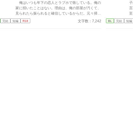
う
俺はいつも年下の恋人とラブホで致している。俺の
子
家に招いたことはない。理由は、俺の部屋が汚くて、
言
見られたら振られると確信しているからだ。元々掃除
至
は苦手なのに、現在社畜ブラックで、なんの手も回ら
そ
文字数：7,242
完結
短編
R18
BL
完結
短編
ない……だからこの街に一軒ラブホがあるのが救い
び
だ！※スパダリ×社畜
る
─
ー