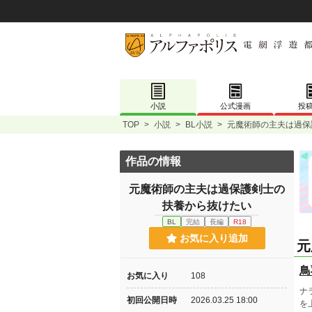
小説
公式漫画
投
TOP
>
小説
>
BL小説
>
元魔術師の主夫は過保
作品の情報
元魔術師の主夫は過保護剣士の
扶養から抜けたい
BL
完結
長編
R18
お気に入り追加
元
鳥
お気に入り
108
ナ
初回公開日時
2026.03.25 18:00
を