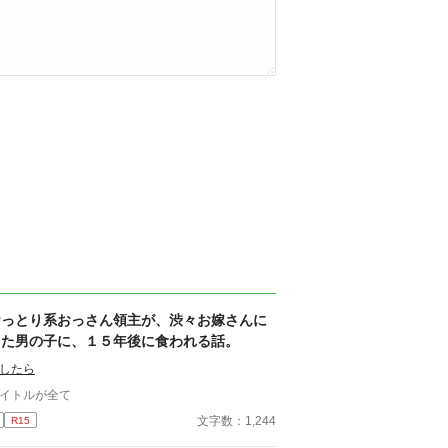
おっとり系おっさん領主が、渋々お嫁さんに
した男の子に、１５年後に食われる話。
したら
イトルが全て
文字数：1,244
R15