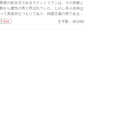
方法を考えた」の別バージョンです。
爵家の私生児であるマクシミリアンは、その美貌と
動から魔性の男と呼ばれていた。しかし本人自体は
って真面目なつもりであり、純愛主義の男である。
んなある日、第三王子殿下のアレクセイから突然呼
文字数：38,848
R18
出され、とある令嬢からの執拗なアプローチを避け
ため、自分と偽装の恋人になって欲しいと言われ​─
───。 アルファポリス先行公開(のちに改訂版をム
ンライトノベルズにも掲載予定)