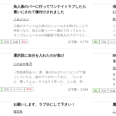
魚人族のバーに行ってワンナイトラブしたら
番いにされて種付けされました
ノルジャン
鳥
人族のスーシャは人魚のルシュールカを助けたことで
ミ
仲良くなり、魚人の集うバーへ連れて行ってもらう。
こ
そこでルシュールカの幼馴染で鮫魚人のアグーラと出
つ
会い、一夜を共にすることになって…。ちょっとオラ
レ
文字数：9,770
愛
完結
短編
R18
BL
完結
ｼｮｰﾄ
ついたサメ魚人に激しく求められちゃうお話。ムーン
て
ライトノベルズにも投稿中。
レ
心
選択肢に自分を入れたのが負け
討
ん
にのみや朱乃
ず
浅
（性的描写あり） 夜、俺がのんびりとリビングで過
て
男
ごしていたら、妹のマイがやってきた。 「にいさ
迫
年
ん、構ってよぉ」マイはそう言った。 じゃあ、何を
し
き
するのかと問いかけると、マイは答えた。 「テレビ
い
抱
文字数：3,394
愛
完結
ｼｮｰﾄｼｮｰﾄ
R18
にする？ ゲームにする？ それとも、わ・た・
BL
完結
短編
※
た
し？」
ま
な
てしまい
お願いします、ラブホにして下さい！
た
猫宮乾
ふ
ッピ