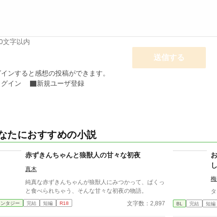
00文字以内
送信する
グインすると感想の投稿ができます。
ログイン
新規ユーザ登録
なたにおすすめの小説
赤ずきんちゃんと狼獣人の甘々な初夜
真木
梅
純真な赤ずきんちゃんが狼獣人にみつかって、ぱくっ
と食べられちゃう、そんな甘々な初夜の物語。
タ
文字数：2,897
ァンタジー
完結
短編
R18
BL
完結
短編