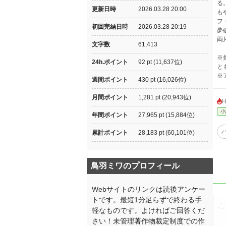
る
更新日時
2026.03.28 20:00
も
フ
初回完結日時
2026.03.28 20:19
夢
両
文字数
61,413
※
24h.ポイント
92 pt (11,637位)
と
※
週間ポイント
430 pt (16,026位)
月間ポイント
1,281 pt (20,943位)
小
年間ポイント
27,965 pt (15,884位)
累計ポイント
28,183 pt (60,101位)
鳥羽ミワのプロフィール
Webサイトのリンクは読後アンケー
トです。最短1分足らずで終わる手
軽なものです。よければご回答くだ
さい！未管理著作物裁定制度での作