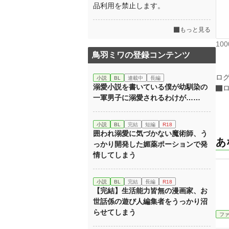
品利用を禁止します。
もっと見る
10
鳥羽ミワの登録コンテンツ
ロ
小説
BL
連載中
長編
溺愛小説を書いている僕が幼馴染の
一軍男子に溺愛されるわけが……
小説
BL
完結
短編
R18
囲われ溺愛に気づかない魔術師、う
あ
っかり開発した媚薬ポーションで発
情してしまう
小説
BL
完結
長編
R18
【完結】生活能力皆無の漫画家、お
世話係の遊び人編集者をうっかり沼
らせてしまう
フ