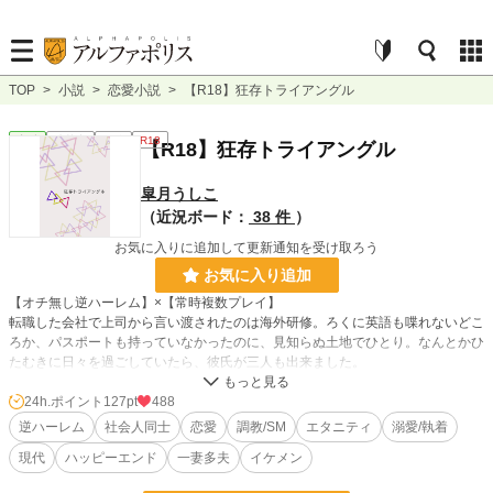
TOP
>
小説
>
恋愛小説
>
【R18】狂存トライアングル
恋愛
連載中
長編
R18
【R18】狂存トライアングル
皐月うしこ
（近況ボード：
38 件
）
お気に入りに追加して更新通知を受け取ろう
お気に入り追加
【オチ無し逆ハーレム】×【常時複数プレイ】
転職した会社で上司から言い渡されたのは海外研修。ろくに英語も喋れないどこ
ろか、パスポートも持っていなかったのに、見知らぬ土地でひとり。なんとかひ
たむきに日々を過ごしていたら、彼氏が三人も出来ました。
（直接表現あり/エロだけもあればエロ無しもある/ハッピーエンド予定）
24h.ポイント
127pt
488
※ムーンライトノベルズも同時連載中
逆ハーレム
社会人同士
恋愛
調教/SM
エタニティ
溺愛/執着
現代
ハッピーエンド
一妻多夫
イケメン
小説
9,522 位 / 228,834 件