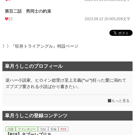
第百二話 男同士の約束
22
2023.09.22 20:00
5,009文字
》》
『狂存トライアングル』特設ページ
皐月うしこのプロフィール
逆ハー小説家。ヒロイン総受け至上主義(*'ω'*)狂った愛に溺れて
ズブズブ愛される小説ばかり書きたい。
もっと見る
皐月うしこの登録コンテンツ
小説
ファンタジー
完結
長編
R18
【R18】タブーレプリカ