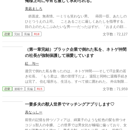
俺様上司に今宵も激しく求められる。
美凪ましろ
鉄面皮。無表情。一ミリも笑わない男。 蒔田一臣、あたしの
ひとつうえの上司。 ことあるごとに厳しくあたしを指導する、
目の上のたんこぶみたいな男――だったはずが。 「おまえの顔、
えっろい」 神様仏様どうしてあたしはこの男に今宵も激しく愛
文字数：72,127
恋愛
完結
長編
R18
しこまれているのでしょう。 ――2000年代初頭、IT系企業で懸
命に働く新卒女子×厳しめの俺様男子との恋物語。 ＊＊2026.01.0
2start～2026.01.17end＊＊ ◆エブリスタ様にも掲載。人気沸騰
（第一章完結）ブラック企業で倒れた私を、ネトゲ仲間
中です！ https://estar.jp/novels/26513389
の社長が強制保護して溺愛しています
紅 与一
過労で倒れた私を救ったのは、 ネトゲ仲間――そしてIT企業の若
き社長。 「もう君は、僕の管理下だよ」 退院と同時に退職手続き
は完了。 住む場所も、生活も、すべて彼に囲われた。 外出制限、
健康管理、過保護な独占欲。 甘くて危険な“保護生活”の中で、 私
文字数：71,959
恋愛
連載中
長編
R15
は少しずつ彼に心を奪われていく――。 元社畜OL×執着気味の溺
愛社長 囲い込み同棲ラブストーリー。
一妻多夫の獣人世界でマッチングアプリします♡
具なっしー
前世の記憶を持つソフィアは、綿菓子のような虹色の髪を持つオ
コジョ獣人の令嬢。 この世界では男女比が極端に偏っており、女