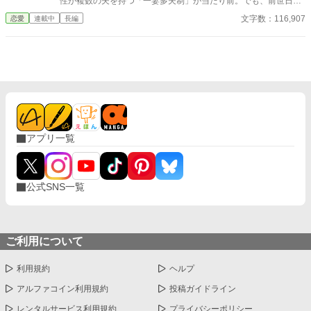
性が複数の夫を持つ「一妻多夫制」が当たり前。でも、前世日本
人だったソフィアには、一人の人を愛する感覚しかなくて……。
文字数：116,907
恋愛
連載中
長編
そんな私に、20人の父様たちは「施設（強制繁殖システム）送
り」を避けるため、マッチングアプリを始めさせた。 最初は戸惑
いながらも、出会った男性たちはみんな魅力的で、優しくて、一
途で――。 ■ 大人の余裕とちょっと意地悪な研究者 ■ 不器用だけ
ど一途な騎士 ■ ぶっきらぼうだけど優しい元義賊 ■ 完璧主義だけ
ど私にだけ甘えん坊な商人 ■ 超ピュアなジムインストラクター ■
コミュ力高めで超甘々なパティシエ ■ 私に一生懸命な天才年下魔
法学者 気づけば7人全員と婚約していた！？ 「私達はきっと良い
家族になれます！」 これは、一人の少女と七人（…）の婚約者た
アプリ一覧
ちが、愛と絆を育んでいく、ちょっと甘くて笑える逆ハーレム・
ラブコメディ。 という異世界×獣人×一妻多夫×マッチングアプリ
の、設定盛りだくさんな話。超ご都合主義なので苦手な人は注
意！ ※表紙はAIです
公式SNS一覧
ご利用について
利用規約
ヘルプ
アルファコイン利用規約
投稿ガイドライン
レンタルサービス利用規約
プライバシーポリシー