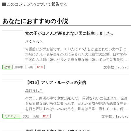
このコンテンツについて報告する
あなたにおすすめの小説
女の子がほとんど産まれない国に転生しました。
さくらもち
何番煎じかのお話です。 100人に3~5人しか産まれない女の子は
大切にされ一妻多夫制の国に産まれたのは前世の記憶、日本で亭
主関白の旦那に嫁いびりと男尊女卑な家に嫁いで挙句栄養失調と
過労死と言う令和になってもまだ昭和な家庭！でありえない最後
文字数：28,973
恋愛
連載中
長編
R18
を迎えてしまった清水 理央、享年44歳 そんな彼女を不憫に思っ
た女神が自身の世界の女性至上主義な国に転生させたお話。
【R15】アリア・ルージュの妄信
皐月うしこ
その日、白濁の中で少女は死んだ。 異質な匂いに包まれて、全身
を粘着質な白い液体に覆われて、乱れた着衣が物語る悲惨な光景
を何と表現すればいいのだろう。世界は日常に溢れている。何気
ない会話、変わらない秒針、規則正しく進む人波。それでもここ
文字数：128,073
ミステリー
完結
長編
R15
に、雲が形を変えるように、ガラスが粉々に砕けるように、一輪
の花が小さな種を産んだ。