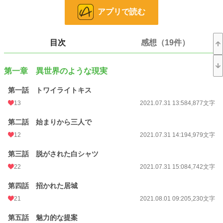
恋愛
4,213 位 / 66,375 件
アプリで読む
お気に入り
866
24h.ポイント
127 pt
目次
感想（19件）
文字数
543,154
第一章 異世界のような現実
更新日時
2023.09.22 20:00
第一話 トワイライトキス
初回公開日時
2021.07.31 13:58
13
2021.07.31 13:58
4,877文字
週間ポイント
955 pt (9,269 位)
第二話 始まりから三人で
月間ポイント
4,729 pt (8,762 位)
12
2021.07.31 14:19
4,979文字
年間ポイント
54,034 pt (9,830 位)
第三話 脱がされた白シャツ
累計ポイント
1,269,792 pt (4,590 位)
22
2021.07.31 15:08
4,742文字
第四話 招かれた居城
21
2021.08.01 09:20
5,230文字
第五話 魅力的な提案