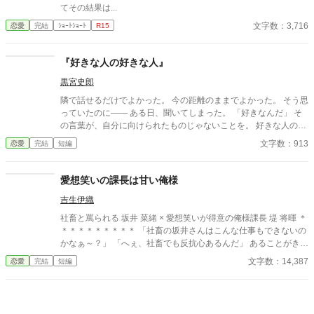
てその結果は...
文字数：3,716
恋愛
完結
ｼｮｰﾄｼｮｰﾄ
R15
『好きな人の好きな人』
黒宮史郎
隣で話せるだけでよかった。 今の距離のままでよかった。 そう思
っていたのに―― ある日、聞いてしまった。 「好きなんだ」 そ
の言葉が、自分に向けられたものじゃないことを。 好きな人の好
きな人が、自分じゃない。 苦しくて、切なくて、それでも離れら
文字数：913
恋愛
完結
短編
れない。 これは、隣の席から始まった小さな恋の物語。
愛想笑いの課長は甘い俺様
吉生伊織
社畜と罵られる 坂井 菜緒 × 愛想笑いが得意の俺様課長 堤 将暉 ＊
＊＊＊＊＊＊＊＊＊ 「社畜の坂井さんはこんな仕事もできないの
かなぁ～？」 「へぇ、社畜でも反抗心あるんだ」 あることがきっ
かけで社畜と罵られる日々。 私以外には愛想笑いをするのに、私
文字数：14,387
恋愛
完結
短編
には厳しい。 そんな課長を避けたいのに甘やかしてくるのはどう
して？