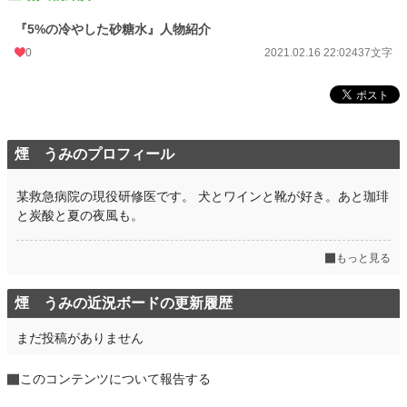
『5%の冷やした砂糖水』人物紹介
0
2021.02.16 22:02
437文字
煙 うみのプロフィール
某救急病院の現役研修医です。 犬とワインと靴が好き。あと珈琲
と炭酸と夏の夜風も。
もっと見る
煙 うみの近況ボードの更新履歴
まだ投稿がありません
このコンテンツについて報告する