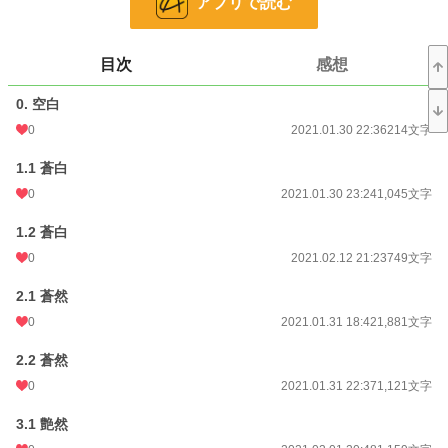
アプリで読む
小説
228,641 位 / 228,641 件
目次
感想
恋愛
66,327 位 / 66,327 件
お気に入り
4
0. 空白
0
2021.01.30 22:36
214文字
24h.ポイント
0 pt
1.1 蒼白
文字数
33,690
0
2021.01.30 23:24
1,045文字
更新日時
2021.02.28 18:12
1.2 蒼白
初回公開日時
2021.01.30 22:36
0
2021.02.12 21:23
749文字
初回完結日時
2021.02.28 18:12
2.1 蒼然
週間ポイント
14 pt (70,247 位)
0
2021.01.31 18:42
1,881文字
月間ポイント
28 pt (93,489 位)
2.2 蒼然
年間ポイント
259 pt (119,347 位)
0
2021.01.31 22:37
1,121文字
累計ポイント
10,740 pt (93,922 位)
3.1 艶然