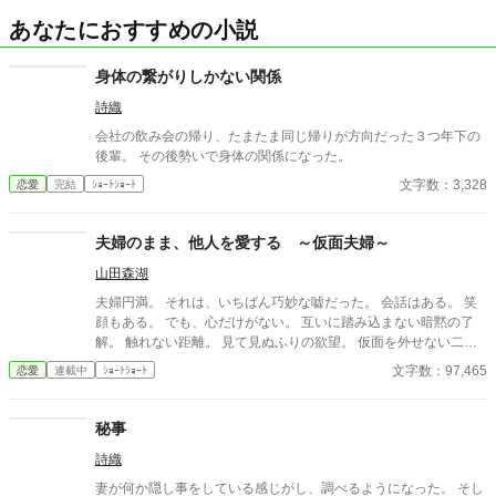
あなたにおすすめの小説
身体の繋がりしかない関係
詩織
会社の飲み会の帰り、たまたま同じ帰りが方向だった３つ年下の
後輩。 その後勢いで身体の関係になった。
文字数：3,328
恋愛
完結
ｼｮｰﾄｼｮｰﾄ
夫婦のまま、他人を愛する ～仮面夫婦～
山田森湖
夫婦円満。 それは、いちばん巧妙な嘘だった。 会話はある。 笑
顔もある。 でも、心だけがない。 互いに踏み込まない暗黙の了
解。 触れない距離。 見て見ぬふりの欲望。 仮面を外せない二人
が、 ひとつの“揺らぎ”に出会う。 そのとき、夫婦という関係は崩
文字数：97,465
恋愛
連載中
ｼｮｰﾄｼｮｰﾄ
れるのか、 それとも、初めて本音に触れるのか。
秘事
詩織
妻が何か隠し事をしている感じがし、調べるようになった。 そし