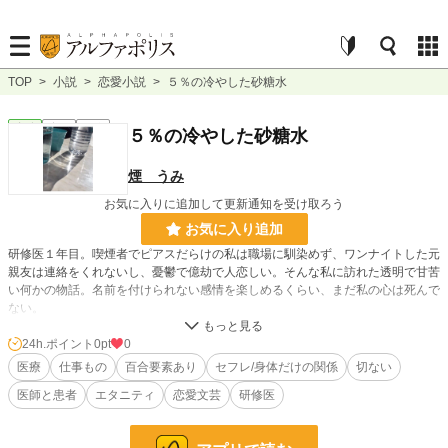
TOP
>
小説
>
恋愛小説
>
５％の冷やした砂糖水
恋愛
完結
短編
５％の冷やした砂糖水
煙 うみ
お気に入りに追加して更新通知を受け取ろう
お気に入り追加
研修医１年目。喫煙者でピアスだらけの私は職場に馴染めず、ワンナイトした元
親友は連絡をくれないし、憂鬱で億劫で人恋しい。そんな私に訪れた透明で甘苦
い何かの物話。名前を付けられない感情を楽しめるくらい、まだ私の心は死んで
ない。
24h.ポイント
0pt
0
トラウマ持ちの女医×癒し系ビッチの同僚女医×眼鏡美人男子。３人+αの、不思
医療
仕事もの
百合要素あり
セフレ/身体だけの関係
切ない
議な交流のお話。
医師と患者
エタニティ
恋愛文芸
研修医
現役研修医がお仕事の合間にちょこちょこ書いてます。