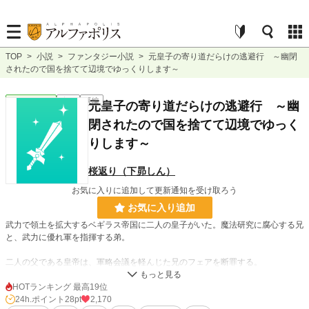
TOP
>
小説
>
ファンタジー小説
>
元皇子の寄り道だらけの逃避行 ～幽閉
されたので国を捨てて辺境でゆっくりします～
ファンタジー
完結
長編
元皇子の寄り道だらけの逃避行 ～幽
閉されたので国を捨てて辺境でゆっく
りします～
桜返り（下昴しん）
お気に入りに追加して更新通知を受け取ろう
お気に入り追加
武力で領土を拡大するベギラス帝国に二人の皇子がいた。魔法研究に腐心する兄
と、武力に優れ軍を指揮する弟。
二人の父である皇帝は、軍略会議を軽んじた兄のフェアを断罪する。
帝国は武力を求めていたのだ。
HOTランキング 最高19位
フェアに一方的に告げられた罪状は、敵前逃亡。皇帝の第一継承権を持つ皇子の
24h.ポイント
28pt
2,170