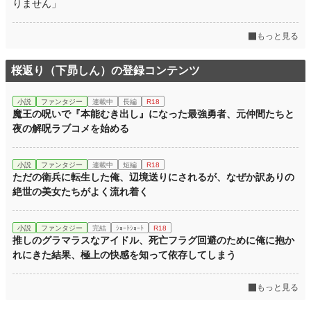
りません」
もっと見る
桜返り（下昴しん）の登録コンテンツ
小説
ファンタジー
連載中
長編
R18
魔王の呪いで『本能むき出し』になった最強勇者、元仲間たちと
夜の解呪ラブコメを始める
小説
ファンタジー
連載中
短編
R18
ただの衛兵に転生した俺、辺境送りにされるが、なぜか訳ありの
絶世の美女たちがよく流れ着く
小説
ファンタジー
完結
ｼｮｰﾄｼｮｰﾄ
R18
推しのグラマラスなアイドル、死亡フラグ回避のために俺に抱か
れにきた結果、極上の快感を知って依存してしまう
もっと見る