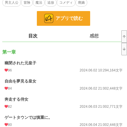
座から一転して、罪人になってしまう。
男主人公
冒険
魔法
追放
コメディ
廃嫡
帝都の片隅にある独房に幽閉されるフェア。
アプリで読む
「ここから逃げて、田舎に籠るか」
給仕しか来ないような牢獄で、フェアは脱出を考えていた。
帝都においてフェアを超える魔法使いはいない。そのことを知っているのはごく
目次
感想
限られた人物だけだった。
鍵をあけて牢を出ると、給仕に化けた義妹のマトビアが現れる。
第一章
「私も連れて行ってください、お兄様」
「いやだ」
止めるフェアに、強引なマトビア。
幽閉された元皇子
なんだかんだでベギラス帝国の元皇子と皇女の、ゆるすぎる逃亡劇が始まった─
96
2024.06.02 10:29
4,164文字
─。
自由を夢見る皇女
※カクヨム様、小説家になろう様でも投稿中。
84
2024.06.02 21:00
2,448文字
小説
21,427 位 / 228,742 件
奔走する侍女
ファンタジー
3,494 位 / 53,295 件
82
2024.06.03 21:00
2,771文字
お気に入り
171
ゲートタウンでは慎重に。
24h.ポイント
80
28 pt
2024.06.04 21:00
2,446文字