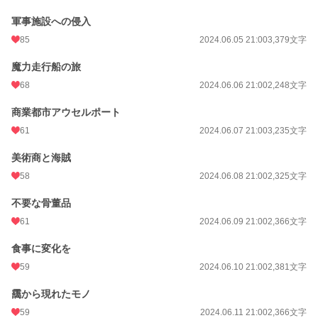
文字数
145,416
軍事施設への侵入
85
2024.06.05 21:00
3,379文字
更新日時
2024.08.31 21:00
魔力走行船の旅
初回公開日時
2024.06.02 10:29
68
2024.06.06 21:00
2,248文字
初回完結日時
2024.08.31 21:38
商業都市アウセルポート
週間ポイント
239 pt (22,594 位)
61
2024.06.07 21:00
3,235文字
月間ポイント
527 pt (33,923 位)
美術商と海賊
年間ポイント
16,385 pt (22,959 位)
58
2024.06.08 21:00
2,325文字
累計ポイント
69,258 pt (37,352 位)
不要な骨董品
61
2024.06.09 21:00
2,366文字
食事に変化を
59
2024.06.10 21:00
2,381文字
靄から現れたモノ
59
2024.06.11 21:00
2,366文字