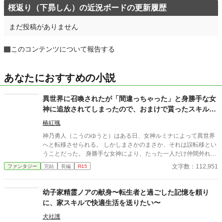
桜返り（下昴しん）の近況ボードの更新履歴
まだ投稿がありません
このコンテンツについて報告する
あなたにおすすめの小説
異世界に召喚されたが「間違っちゃった」と身勝手な女
神に追放されてしまったので、おまけで貰ったスキルで
凡人の俺は頑張って生き残ります！
椿紅颯
神乃勇人（こうのゆうと）はある日、女神ルミナによって異世界
へと転移させられる。 しかしまさかのまさか、それは誤転移とい
うことだった。 身勝手な女神により、たった一人だけ仲間外れに
された挙句の果てに粗雑に扱われ、ほぼ投げ捨てられるようなか
文字数：112,951
ファンタジー
完結
長編
R15
たちで異世界の地へと下ろされてしまう。 そんな踏んだり蹴った
りな、凡人主人公がおりなす異世界ファンタジー！
幼子家精霊ノアの献身〜転生者と過ごした記憶を頼り
に、家スキルで快適生活を送りたい〜
犬社護