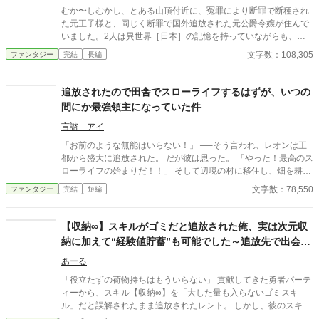
むか〜しむかし、とある山頂付近に、冤罪により断罪で断種され
た元王子様と、同じく断罪で国外追放された元公爵令嬢が住んで
いました。2人は異世界［日本］の記憶を持っていながらも、味
方からの裏切りに遭ったことで人間不信となってしまい、およそ
文字数：108,305
ファンタジー
完結
長編
50年間自給自足生活を続けてきましたが、ある日元王子様は寿命
を迎えることとなりました。彼を深く愛していた元公爵令嬢は
《自分も彼と共に天へ》と真摯に祈ったことで、神様はその願い
追放されたので田舎でスローライフするはずが、いつの
を叶えるため、2人の住んでいた家に命を吹き込み、家精霊ノア
間にか最強領主になっていた件
として誕生させました。ノアは、2人の願いを叶え丁重に葬りま
したが、同時に孤独となってしまいます。家精霊の性質上、1人
言諮 アイ
で生き抜くことは厳しい。そこで、ノアは下山することを決意し
「お前のような無能はいらない！」 ──そう言われ、レオンは王
ます。 これは転生者たちと過ごした記憶と知識を糧に、家スキル
都から盛大に追放された。 だが彼は思った。 「やった！最高のス
を巧みに操りながら人々に善行を施し、仲間たちと共に世界に大
ローライフの始まりだ！！」 そして辺境の村に移住し、畑を耕
きな変革をもたす精霊の物語。
し、温泉を掘り当て、牧場を開き、ついでに商売を始めたら……
文字数：78,550
ファンタジー
完結
短編
気づけば村が巨大都市になっていた。 農業改革を進めたら周囲の
貴族が土下座し、交易を始めたら王国経済をぶっ壊し、温泉を作
ったら各国の王族が観光に押し寄せる。 「俺はただ、のんびり暮
【収納∞】スキルがゴミだと追放された俺、実は次元収
らしたいだけなんだが……？」 一方、レオンを追放した王国は、
納に加えて“経験値貯蓄”も可能でした～追放先で出会っ
バカ王のせいで経済崩壊＆敵国に占領寸前！ 慌てて「レオン様、
たもふもふスライムと伝説の竜を育成〜
助けてください！！」と泣きついてくるが…… 「ん？ ちょっと待
あーる
て。俺に無能って言ったの、どこのどいつだっけ？」 もはや世界
「役立たずの荷物持ちはもういらない」 貢献してきた勇者パーテ
最強の領主となったレオンは、 「好き勝手やった報い？ しらん
ィーから、スキル【収納∞】を「大した量も入らないゴミスキ
な」と華麗にスルーし、 今日ものんびり温泉につかるのだった。
ル」だと誤解されたまま追放されたレント。 しかし、彼のスキル
ついでに「真の愛」まで手に入れて、レオンの楽園ライフは続く
は文字通り『無限』の容量を持つ次元収納に加え、得た経験値を