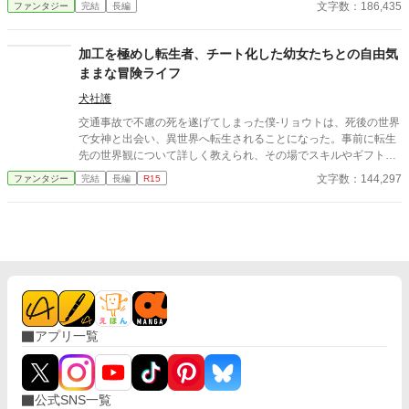
文字数：186,435
ファンタジー
完結
長編
──！
貯蓄し、仲間へ『分配』できる超チート能力だった！ 失意の中、
追放先の森で出会ったのは、もふもふで可愛いスライムの「プ
ル」と、古代の祭壇で孵化した伝説の竜の幼体「リンド」。レン
加工を極めし転生者、チート化した幼女たちとの自由気
トは隠していたスキルを解放し、唯一無二の仲間たちを最強へと
ままな冒険ライフ
育成することを決意する！ 辺境の村を拠点に、薬草採取から魔物
討伐まで、スキルを駆使して依頼をこなし、着実に経験値と信頼
犬社護
を稼いでいくレントたち。プルは多彩なスキルを覚え、リンドは
交通事故で不慮の死を遂げてしまった僕-リョウトは、死後の世界
驚異的な速度で成長を遂げる。 これは、ゴミスキルだと蔑まれた
で女神と出会い、異世界へ転生されることになった。事前に転生
少年が、最強の仲間たちと共にどん底から成り上がり、やがて自
先の世界観について詳しく教えられ、その場でスキルやギフトを
分を捨てたパーティーや国に「もう遅い」と告げることになる、
練習しても構わないと言われたので、僕は自分に与えられるギフ
文字数：144,297
ファンタジー
完結
長編
R15
追放から始まる育成＆ざまぁファンタジー！
トだけを極めるまで練習を重ねた。女神の目的は不明だけど、僕
は全てを納得した上で、フランベル王国王都ベルンシュナイルに
住む貴族の名門ヒライデン伯爵家の次男として転生すると、とあ
る理由で魔法を一つも習得できないせいで、15年間軟禁生活を強
いられ、15歳の誕生日に両親から追放処分を受けてしまう。よう
やく自由を手に入れたけど、初日から幽霊に憑かれた幼女ルティ
ナ、2日目には幽霊になってしまった幼女リノアと出会い、2人を
仲間にしたことで、僕は様々な選択を迫られることになる。そし
てその結果、子供たちが意図せず、どんどんチート化してしま
アプリ一覧
う。 僕の夢は、自由気ままに世界中を冒険すること…なんだけ
ど、いつの間にかチートな子供たちが主体となって、冒険が進ん
でいく。 僕の夢……どこいった？
公式SNS一覧