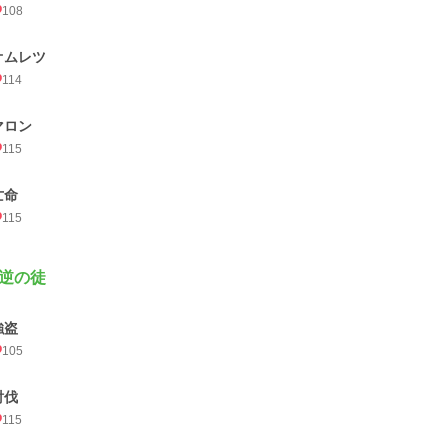
108
オムレツ
114
マロン
115
亡命
115
逆の徒
強盗
105
討伐
115