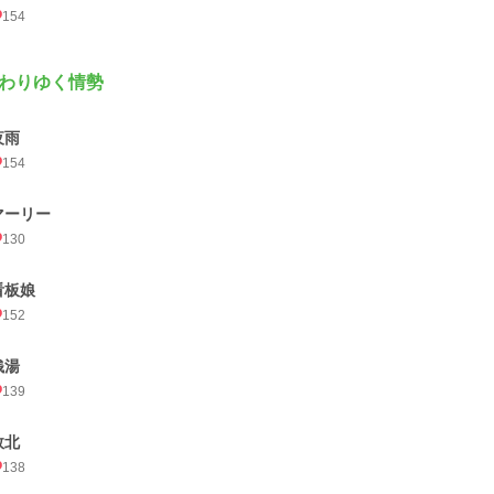
154
わりゆく情勢
夜雨
154
マーリー
130
看板娘
152
銭湯
139
敗北
138