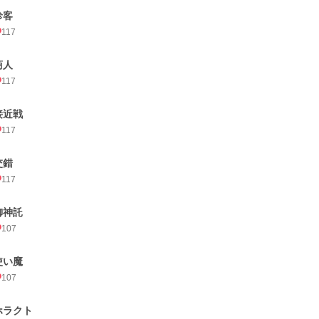
珍客
117
商人
117
接近戦
117
交錯
117
御神託
107
使い魔
107
ホラクト