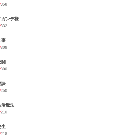
358
イガンデ様
332
仕事
308
決闘
300
秘訣
250
生活魔法
210
先生
218