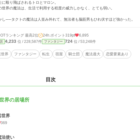
士に殴り飛ばされるトロとマロン。
の世界の魔法は、生活で利用する程度の威力しかなく、とても弱い。
かし──タクトの魔法は人並み外れて、無法者も脳筋男もひれ伏すほど強かった。
HOTランキング 最高2位
24h.ポイント
319pt
6,895
4,233
724
位 / 228,587件
位 / 53,248件
説
ファンタジー
異世界
ファンタジー
転生
宿屋
騎士団
魔法過大
恋愛要素あり
目次
世界の居場所
異世界
369
魔法使い