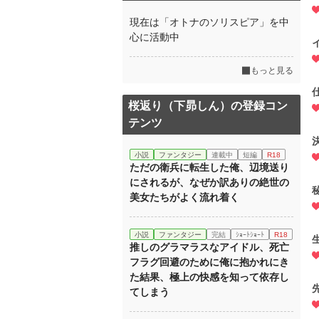
現在は「オトナのソリスピア」を中
心に活動中
もっと見る
桜返り（下昴しん）の登録コン
テンツ
小説
ファンタジー
連載中
短編
R18
ただの衛兵に転生した俺、辺境送り
にされるが、なぜか訳ありの絶世の
美女たちがよく流れ着く
小説
ファンタジー
完結
ｼｮｰﾄｼｮｰﾄ
R18
推しのグラマラスなアイドル、死亡
フラグ回避のために俺に抱かれにき
た結果、極上の快感を知って依存し
てしまう