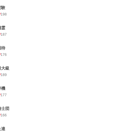
実験
198
精霊
187
招待
176
最大級
189
好機
177
騎士団
166
上達