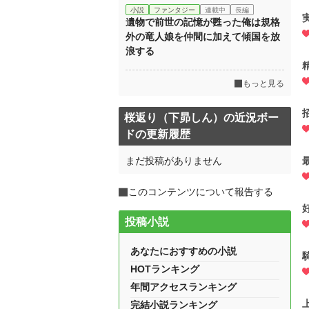
小説
ファンタジー
連載中
長編
遺物で前世の記憶が甦った俺は規格
外の竜人娘を仲間に加えて傾国を放
浪する
もっと見る
桜返り（下昴しん）の近況ボー
ドの更新履歴
まだ投稿がありません
このコンテンツについて報告する
投稿小説
あなたにおすすめの小説
HOTランキング
年間アクセスランキング
完結小説ランキング