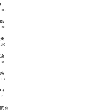
噂
105
謝罪
108
救出
105
王宮
101
激突
114
契り
115
闇商会