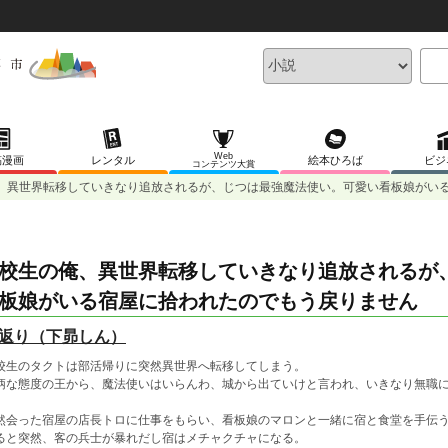
Web
稿漫画
レンタル
絵本ひろば
ビジ
コンテンツ大賞
、異世界転移していきなり追放されるが、じつは最強魔法使い。可愛い看板娘がい
校生の俺、異世界転移していきなり追放されるが
板娘がいる宿屋に拾われたのでもう戻りません
返り（下昴しん）
校生のタクトは部活帰りに突然異世界へ転移してしまう。
柄な態度の王から、魔法使いはいらんわ、城から出ていけと言われ、いきなり無職
然会った宿屋の店長トロに仕事をもらい、看板娘のマロンと一緒に宿と食堂を手伝
ると突然、客の兵士が暴れだし宿はメチャクチャになる。