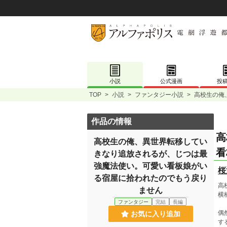
小説
公式漫画
投
TOP
>
小説
>
ファンタジー小説
>
高校生の俺
作品の情報
高
高校生の俺、異世界転移してい
看
きなり追放されるが、じつは最
強魔法使い。可愛い看板娘がい
桜
る宿屋に拾われたのでもう戻り
高
ません
横
ファンタジー
完結
長編
偶
お気に入り追加
す