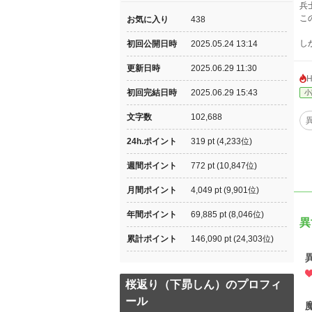
兵
こ
お気に入り
438
し
初回公開日時
2025.05.24 13:14
更新日時
2025.06.29 11:30
初回完結日時
2025.06.29 15:43
小
文字数
102,688
24h.ポイント
319 pt (4,233位)
週間ポイント
772 pt (10,847位)
月間ポイント
4,049 pt (9,901位)
年間ポイント
69,885 pt (8,046位)
異
累計ポイント
146,090 pt (24,303位)
桜返り（下昴しん）のプロフィ
ール