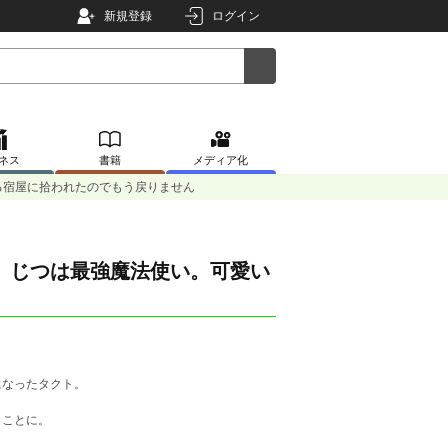
新規登録
ログイン
ネス
書籍
メディア化
る宿屋に拾われたのでもう戻りません
、じつは最強魔法使い。可愛い
になったタクト。
うことに。