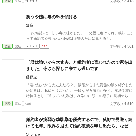
文字数：2,418
恋愛
完結
ｼｮｰﾄｼｮｰﾄ
うでもいいことだった。
笑う令嬢は毒の杯を傾ける
無色
その笑顔は、甘い毒の味がした。 父親に虐げられ、義妹によ
って婚約者を奪われた令嬢は復讐のために毒を喰む。
文字数：4,501
恋愛
完結
ｼｮｰﾄｼｮｰﾄ
R15
『君は強いから大丈夫』と婚約者に言われたので家を出
ました。今さら探しに来ても遅いです
藤原遊
「君は強いから大丈夫だろ？」 隣領から来た貴族の娘を紹介した
婚約者は、私にそう言った。 平民ながら魔力が多く、魔法学校に
特待生として通っていた私は、在学中に領主の息子に見初められ
た。 「君の力なら、この街を守れる。一緒に守ろう」 そう言われ
文字数：4,519
恋愛
完結
短編
て彼の領地に来て、婚約した。 それから数年。 街にはほとんど魔
物が近づかなくなり、平和な日々が続いていた。 ――あの日まで
は。 隣領から来た貴族の娘を紹介した婚約者は、私にこう言っ
婚約者が病弱な幼馴染を優先するので、笑顔で見送り続
た。 「君は強いから大丈夫だろ？」 その言葉を聞いた瞬間、私は
けて七年。限界を迎えて婚約破棄を申し出たら、なぜか
ようやく気づく。 彼にとって私は、何だったのか。 だから私は、
冷酷と噂の第二王子殿下に溺愛されてます
静かに街を出ることにした。 ……今さら探しに来ても遅いです。
ShoTaro