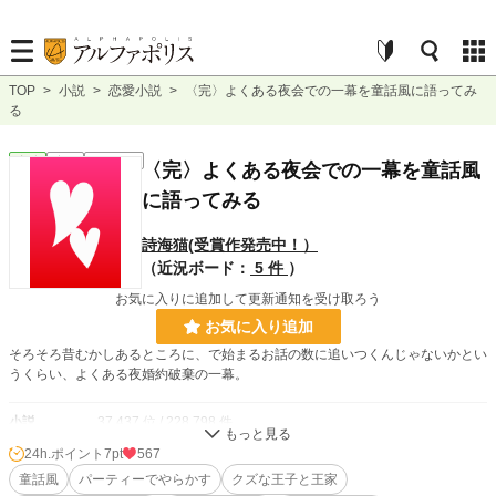
TOP
>
小説
>
恋愛小説
>
〈完〉よくある夜会での一幕を童話風に語ってみ
る
恋愛
完結
ｼｮｰﾄｼｮｰﾄ
〈完〉よくある夜会での一幕を童話風
に語ってみる
詩海猫(受賞作発売中！）
（近況ボード：
5 件
）
お気に入りに追加して更新通知を受け取ろう
お気に入り追加
そろそろ昔むかしあるところに、で始まるお話の数に追いつくんじゃないかとい
うくらい、よくある夜婚約破棄の一幕。
小説
37,437 位 / 228,798 件
24h.ポイント
7pt
567
恋愛
16,316 位 / 66,375 件
童話風
パーティーでやらかす
クズな王子と王家