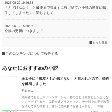
2025-08-22 19:46:53
「ふざけんな！ と最後まで読まずに投げ捨てた小説の世界に転
生してしまった」に関しまして
2023-06-12 15:30:06
今後の更新につきまして
もっと見る
このコンテンツについて報告する
あなたにおすすめの小説
王太子に「戦友としか思えない」と言われたので、婚約
を解消しました
明衣令央
婚約者である王太子ヘンリーから「君のことは戦友としか思えな
い」と告げられた、公爵令嬢アリスティア。 十年以上の王妃教育
を積んできた彼女は、静かに婚約解消を受け入れる。 一年後、幸
せな結婚を迎えた彼女にとって、ヘンリーのその後は――もうど