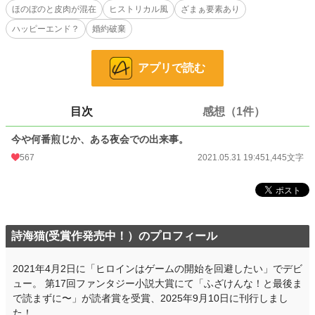
お気に入り
76
ほのぼのと皮肉が混在
ヒストリカル風
ざまぁ要素あり
24h.ポイント
7 pt
ハッピーエンド？
婚約破棄
文字数
1,445
アプリで読む
更新日時
2021.05.26 21:33
初回公開日時
2021.05.26 21:33
目次
感想（1件）
初回完結日時
2021.05.26 21:33
今や何番煎じか、ある夜会での出来事。
週間ポイント
281 pt (20,659 位)
567
2021.05.31 19:45
1,445文字
月間ポイント
1,820 pt (16,923 位)
年間ポイント
22,115 pt (18,792 位)
累計ポイント
92,203 pt (31,783 位)
詩海猫(受賞作発売中！）のプロフィール
2021年4月2日に「ヒロインはゲームの開始を回避したい」でデビ
ュー。 第17回ファンタジー小説大賞にて「ふざけんな！と最後ま
で読まずに〜」が読者賞を受賞、2025年9月10日に刊行しまし
た！