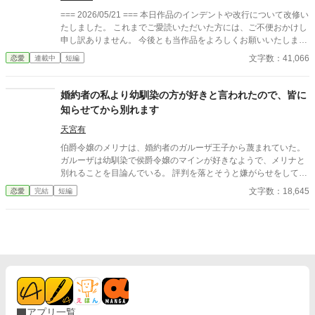
=== 2026/05/21 === 本日作品のインデントや改行について改修い
たしました。 これまでご愛読いただいた方には、ご不便おかけし
申し訳ありません。 今後とも当作品をよろしくお願いいたしま
す。 === 伯爵令嬢リーゼロッテは、婚約者アレクシスが「病弱な
文字数：41,066
恋愛
連載中
短編
幼馴染エルマ」を優先するたび、笑顔で見送り続けて七年。代理
出席した公務は七十二回、すっぽかしの謝罪は二十六回。心身と
もに限界を迎えた彼女は、ついに婚約破棄を決意する。すると父
婚約者の私より幼馴染の方が好きと言われたので、皆に
から、王家経由で意外な縁談が舞い込んだ。相手は「氷の王子」
知らせてから別れます
と恐れられる第二王子レオンハルト――しかし彼は四年前から、
隠れ治癒魔法使いの彼女をずっと見守り続けていた一途な人。エ
天宮有
ルマの病に秘められた衝撃の真実、廃嫡される元婚約者、そして
伯爵令嬢のメリナは、婚約者のガルーザ王子から蔑まれていた。
冷酷王子の溺愛。誰にも見られなかった献身が、ようやく「私自
ガルーザは幼馴染で侯爵令嬢のマインが好きなようで、メリナと
身の名前」で愛される物語。
別れることを目論んでいる。 評判を落とそうと嫌がらせをしてく
るガルーザに対して、メリナは我慢の日々を送っていた。 そして
文字数：18,645
恋愛
完結
短編
誕生日の前日に「お前よりマインの方が好きだ」と言われたこと
で、メリナは行動する。 ガルーザがマインを好きだと皆に知って
もらい、婚約破棄が決まった。 その後ガルーザは、メリナがいな
くなり後悔することとなる。
アプリ一覧