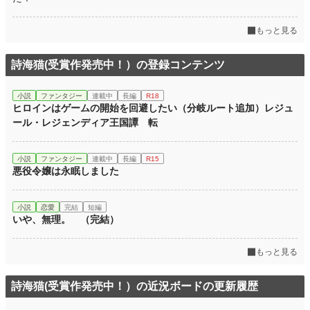
もっと見る
詩海猫(受賞作発売中！）の登録コンテンツ
小説
ファンタジー
連載中
長編
R18
ヒロインはゲームの開始を回避したい（分岐ルート追加）レジュ
ール・レジェンディア王国譚 転
小説
ファンタジー
連載中
長編
R15
悪役令嬢は永眠しました
小説
恋愛
完結
短編
いや、無理。 （完結）
もっと見る
詩海猫(受賞作発売中！）の近況ボードの更新履歴