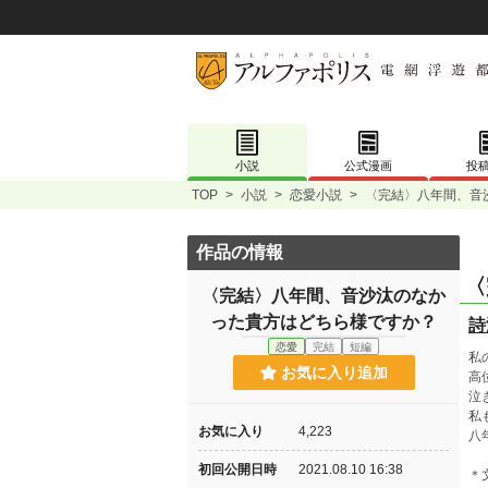
小説
公式漫画
投
TOP
>
小説
>
恋愛小説
>
〈完結〉八年間、音
作品の情報
〈
〈完結〉八年間、音沙汰のなか
った貴方はどちら様ですか？
詩
恋愛
完結
短編
私
お気に入り追加
高
泣
私
お気に入り
4,223
八
初回公開日時
2021.08.10 16:38
＊