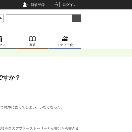
新規登録
ログイン
ネス
書籍
メディア化
ですか？
。
って戦争に言ってしまい、いなくなった。
の後各自のアフターストーリーとか書けたら書きま