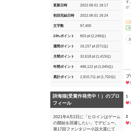
す
更新日時
2022.06.01 18:17
が
初回完結日時
2022.06.01 18:24
文字数
97,400
小
24h.ポイント
603 pt (2,246位)
週間ポイント
16,157 pt (571位)
月間ポイント
32,618 pt (1,415位)
年間ポイント
496,122 pt (1,045位)
プ
累計ポイント
2,910,711 pt (1,702位)
詩海猫(受賞作発売中！）のプロ
1
フィール
2
2021年4月2日に「ヒロインはゲーム
の開始を回避したい」でデビュー。
第17回ファンタジー小説大賞にて