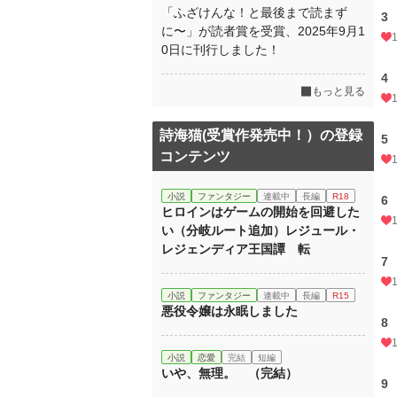
「ふざけんな！と最後まで読まず
3
に〜」が読者賞を受賞、2025年9月1
0日に刊行しました！
4
もっと見る
詩海猫(受賞作発売中！）の登録
5
コンテンツ
小説
ファンタジー
連載中
長編
R18
6
ヒロインはゲームの開始を回避した
い（分岐ルート追加）レジュール・
レジェンディア王国譚 転
7
小説
ファンタジー
連載中
長編
R15
悪役令嬢は永眠しました
8
小説
恋愛
完結
短編
いや、無理。 （完結）
9