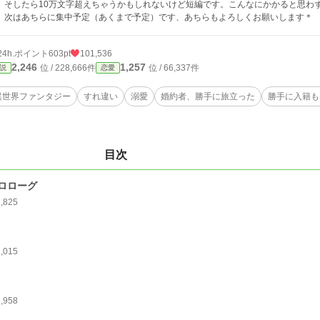
。そしたら10万文字超えちゃうかもしれないけど短編です。こんなにかかると思わ
、次はあちらに集中予定（あくまで予定）です、あちらもよろしくお願いします＊
24h.ポイント
603pt
101,536
2,246
1,257
位 / 228,666件
位 / 66,337件
説
恋愛
異世界ファンタジー
すれ違い
溺愛
婚約者、勝手に旅立った
勝手に入籍も
目次
ロローグ
1,825
2,015
1,958