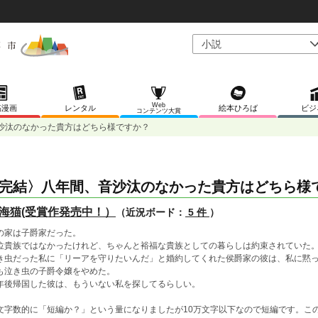
Web
稿漫画
レンタル
絵本ひろば
ビジ
コンテンツ大賞
沙汰のなかった貴方はどちら様ですか？
完結〉八年間、音沙汰のなかった貴方はどちら様
海猫(受賞作発売中！）
（近況ボード：
5 件
）
の家は子爵家だった。
位貴族ではなかったけれど、ちゃんと裕福な貴族としての暮らしは約束されていた
き虫だった私に「リーアを守りたいんだ」と婚約してくれた侯爵家の彼は、私に黙
も泣き虫の子爵令嬢をやめた。
年後帰国した彼は、もういない私を探してるらしい。
文字数的に「短編か？」という量になりましたが10万文字以下なので短編です。こ