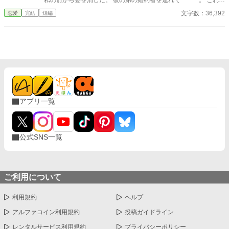
私の前から姿を消した。 彼の弟の婚約者を連れて･･････。 これ
は、身勝手な駆け落ちに振り回されて婚姻を結ばざるを得なかっ
文字数：36,392
恋愛
完結
短編
た男女が、すれ違いながらも心を繋いでいく物語。 ※感想欄はネ
タバレ有り／無しの振り分けをしていません。本編より先に読む
場合はご注意下さい。
アプリ一覧
公式SNS一覧
ご利用について
利用規約
ヘルプ
アルファコイン利用規約
投稿ガイドライン
レンタルサービス利用規約
プライバシーポリシー