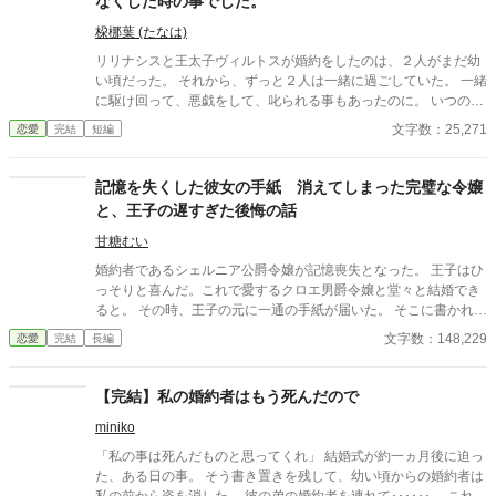
なくした時の事でした。
桗梛葉 (たなは)
リリナシスと王太子ヴィルトスが婚約をしたのは、２人がまだ幼
い頃だった。 それから、ずっと２人は一緒に過ごしていた。 一緒
に駆け回って、悪戯をして、叱られる事もあったのに。 いつの間
にか、そんな２人の関係は、ひどく冷たくなっていた。 変わって
文字数：25,271
恋愛
完結
短編
しまったのは、いつだろう。 分からないままリリナシスは、想い
を反転させる禁忌薬に手を出してしまう。 ************************
****************** こちらは、全19話（修正したら予定より6話伸び
記憶を失くした彼女の手紙 消えてしまった完璧な令嬢
ました🙏） 7/22～7/25の4日間は、1日2話の投稿予定です。以降
と、王子の遅すぎた後悔の話
は、1日1話になります。
甘糖むい
婚約者であるシェルニア公爵令嬢が記憶喪失となった。 王子はひ
っそりと喜んだ。これで愛するクロエ男爵令嬢と堂々と結婚でき
ると。 その時、王子の元に一通の手紙が届いた。 そこに書かれて
いたのは3つの願いと1つの真実。 王子は絶望感に苛まれ後悔をす
文字数：148,229
恋愛
完結
長編
る。
【完結】私の婚約者はもう死んだので
miniko
「私の事は死んだものと思ってくれ」 結婚式が約一ヵ月後に迫っ
た、ある日の事。 そう書き置きを残して、幼い頃からの婚約者は