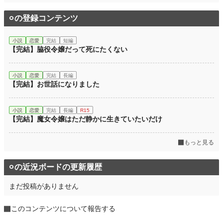
⚪︎の登録コンテンツ
小説
恋愛
完結
短編
【完結】脇役令嬢だって死にたくない
小説
恋愛
完結
長編
【完結】お世話になりました
小説
恋愛
完結
長編
R15
【完結】魔女令嬢はただ静かに生きていたいだけ
もっと見る
⚪︎の近況ボードの更新履歴
まだ投稿がありません
このコンテンツについて報告する