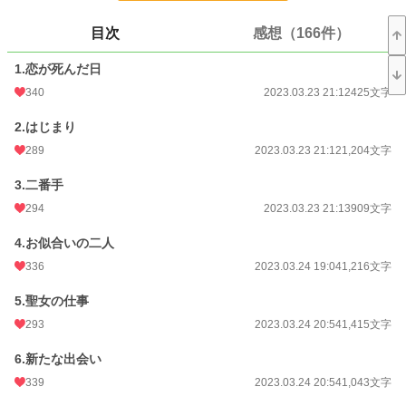
※指示、暴言を含むコメント、読後の苦情などはお控えください
目次
感想（166件）
小説
9,982 位 / 228,785 件
1.恋が死んだ日
恋愛
4,439 位 / 66,372 件
340
2023.03.23 21:12
425文字
お気に入り
4,227
2.はじまり
24h.ポイント
113 pt
289
2023.03.23 21:12
1,204文字
文字数
56,213
3.二番手
更新日時
2023.05.09 17:01
294
2023.03.23 21:13
909文字
初回公開日時
2023.03.23 21:12
4.お似合いの二人
週間ポイント
586 pt (13,172 位)
336
2023.03.24 19:04
1,216文字
月間ポイント
3,352 pt (11,316 位)
5.聖女の仕事
293
2023.03.24 20:54
1,415文字
年間ポイント
64,085 pt (8,638 位)
6.新たな出会い
累計ポイント
3,028,113 pt (1,607 位)
339
2023.03.24 20:54
1,043文字