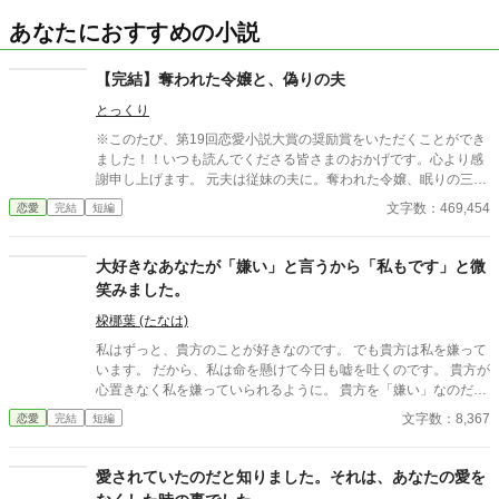
あなたにおすすめの小説
【完結】奪われた令嬢と、偽りの夫
とっくり
※このたび、第19回恋愛小説大賞の奨励賞をいただくことができ
ました！！いつも読んでくださる皆さまのおかげです。心より感
謝申し上げます。 元夫は従妹の夫に。奪われた令嬢、眠りの三年
を取り返す。 伯爵令嬢アデルは、愛する夫ルイと結婚してわずか
文字数：469,454
恋愛
完結
短編
二週間後、 階段から転落して三年間の眠りについた。 目を覚ます
と── 領地は度重なる不運で混乱し 爵位、財産は叔父に奪われ、
屋敷も令嬢としての立場も、すべてが消えていた。 そして何より
大好きなあなたが「嫌い」と言うから「私もです」と微
信じられなかったのは、 夫だったはずのルイが、 アデルの従妹リ
笑みました。
ゼットの“夫”になっていたこと。 冷たく距離を置くルイ。 優しく
気遣うリゼット。 変わり果てた家族。 これは、奪われた令嬢が這
桗梛葉 (たなは)
い上がり、 偽りの夫と向き合い、 眠りの三年間に隠された謎へ挑
私はずっと、貴方のことが好きなのです。 でも貴方は私を嫌って
む物語。 そして、 幸せだったはずの未来を壊した相手に── 必ず
います。 だから、私は命を懸けて今日も嘘を吐くのです。 貴方が
ざまぁを返す。
心置きなく私を嫌っていられるように。 貴方を「嫌い」なのだと
告げるのです。
文字数：8,367
恋愛
完結
短編
愛されていたのだと知りました。それは、あなたの愛を