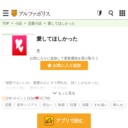
TOP
>
小説
>
恋愛小説
>
愛してほしかった
恋愛
連載中
長編
愛してほしかった
⚪︎
お気に入りに追加して更新通知を受け取ろう
お気に入り追加
「側室でもいいか」最愛の人にそう問われ、頷くしかなかった。
心はすり減り、期待を持つことを止めた。
──なのに、今更どういうおつもりですか？
24h.ポイント
113pt
10,798
恋愛
前半シリアス
切ない
執着
狂愛
溺愛
すれ違い
拗らせ
※設定ふんわり
※何でも大丈夫な方向け
アプリで読む
※合わない方は即ブラウザバックしてください