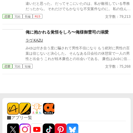
違いだと思った。 だってそこにいたのは、私が敵視している専務
だったから。 それだけでもかなりな不安案件なのに。 私の住んで
いるマンションに下着泥が出た話題から、さらに。 「そうだ、仁
文字数：79,213
恋愛
完結
長編
R15
のマンションに引っ越せばいい」 なーんて義父になる人が言い出
して。 結局、反対できないまま専務と同居する羽目に。 前途多難
な同居生活。 相変わらず専務はなに考えているかわからない。
俺に抱かれる覚悟をしろ〜俺様御曹司の溺愛
……かと思えば。 「兄妹ならするだろ、これくらい」 当たり前の
ラヴ KAZU
ように落とされる、額へのキス。 いったい、どうなってんのー!?
三ツ森涼夏 24歳 大手菓子メーカー『おろち製菓』営業戦略部
みゆは付き合う度に騙されて男性不信になり もう絶対に男性の言
勤務 背が低く、振り返ったら忘れられるくらい、特徴のない顔が
葉は信じないと決心した。 そんなある日会社の休憩室で一人の男
コンプレックス。 小1の時に両親が離婚して以来、母親を支えて
性と出会う これが桂木廉也との出会いである。 廉也はみゆに信じ
きた頑張り屋さん。 たまにその頑張りが空回りすることも？ 恋
られない程の愛情を注ぐ。 みゆは一瞬にして廉也と恋に落ちたが
文字数：75,268
恋愛
完結
短編
愛、苦手というより、嫌い。 淋しい、をちゃんと言えずにきた
同じ過ちを犯してはいけないと廉也と距離を取ろうとする。 以前
人。 × 八雲仁 30歳 大手菓子メーカー『おろち製菓』専務 背が高
愛した御曹司龍司との別れ、それは会社役員に結婚を反対された
く、眼鏡のイケメン。 ただし、いつも無表情。 集中すると周りが
為だった。 二人の恋の行方は……
見えなくなる。 そのことで周囲には誤解を与えがちだが、弁明す
る気はない。 小さい頃に母親が他界し、それ以来、ひとりで淋し
さを抱えてきた人。 ふたりはちゃんと義兄妹になれるのか、それ
とも……!? ***** 千里専務のその後→『絶対零度の、ハーフ御曹司
の愛ブルーの瞳をゲーヲタの私に溶かせとか言っていま
す？……』 ***** 表紙画像 湯弐様 pixiv ID3989101
アプリ一覧