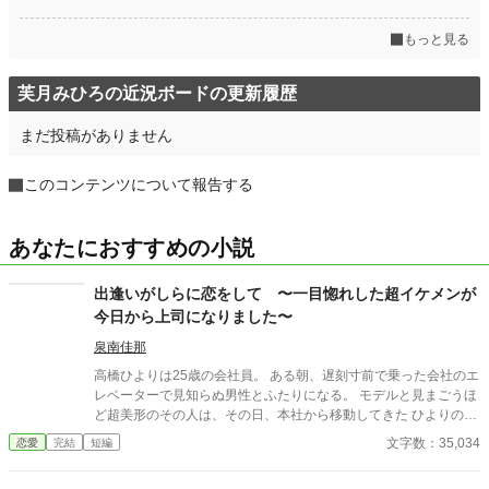
もっと見る
芙月みひろの近況ボードの更新履歴
まだ投稿がありません
このコンテンツについて報告する
あなたにおすすめの小説
出逢いがしらに恋をして 〜一目惚れした超イケメンが
今日から上司になりました〜
泉南佳那
高橋ひよりは25歳の会社員。 ある朝、遅刻寸前で乗った会社のエ
レベーターで見知らぬ男性とふたりになる。 モデルと見まごうほ
ど超美形のその人は、その日、本社から移動してきた ひよりの上
司だった。 彼、宮沢ジュリアーノは29歳。日伊ハーフの気鋭のプ
文字数：35,034
恋愛
完結
短編
ロジェクト・マネージャー。 彼に一目惚れしたひよりだが、彼に
は本社重役の娘で会社で一番の美人、鈴木亜矢美の花婿候補との