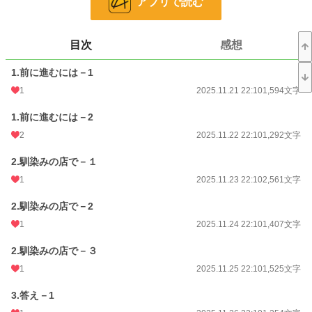
アプリで読む
小説
38,555 位 / 228,882 件
目次
感想
恋愛
16,791 位 / 66,382 件
お気に入り
30
1.前に進むには－1
1
2025.11.21 22:10
1,594文字
24h.ポイント
7 pt
1.前に進むには－2
文字数
134,095
2
2025.11.22 22:10
1,292文字
更新日時
2026.01.20 21:10
2.馴染みの店で－１
初回公開日時
2025.11.21 22:10
1
2025.11.23 22:10
2,561文字
初回完結日時
2026.01.20 22:45
2.馴染みの店で－2
週間ポイント
49 pt (46,319 位)
1
2025.11.24 22:10
1,407文字
月間ポイント
428 pt (37,444 位)
2.馴染みの店で－３
年間ポイント
30,574 pt (14,939 位)
1
2025.11.25 22:10
1,525文字
累計ポイント
30,651 pt (57,630 位)
3.答え－1