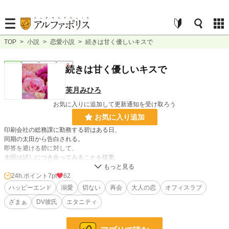
TOP
>
小説
>
恋愛小説
>
続きは甘く優しいキスで
恋愛
完結
長編
R18
続きは甘く優しいキスで
芙月みひろ
お気に入りに追加して更新通知を受け取ろう
お気に入り追加
印刷会社の総務課に勤務する碧はある日、
同期の太田から告白される。
即答を避ける碧に対して、
太田は試しにつき合ってみることを提案。
その結果期限を待つことなく、
太田と付き合うこと決めた碧だったが、
24h.ポイント
7pt
62
次第に太田に違和感を覚え始める。
ハッピーエンド
溺愛
切ない
再会
大人の恋
オフィスラブ
これは束縛か――？
ざまぁ
DV彼氏
エタニティ
太田に別れを告げようと思い始めた時、
元カレが碧の職場に現れる――。