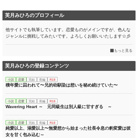
芙月みひろのプロフィール
他サイトでも執筆しています。恋愛ものがメインですが、色んな
ジャンルに挑戦してみたいです。よろしくお願いいたします☆彡
もっと見る
芙月みひろの登録コンテンツ
小説
恋愛
完結
長編
R18
積年愛に囚われて〜兄的幼馴染は想いを秘め続けていた〜
小説
恋愛
完結
長編
R18
Wavering Heart ～ 元同級生は別人級に甘すぎる ～
小説
恋愛
完結
長編
R18
純愛以上、溺愛以上〜無愛想から始まった社長令息の豹変愛は彼
女を甘く包み込む～