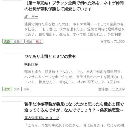
噂が……
（第一章完結）ブラック企業で倒れた私を、ネトゲ仲間
の社長が強制保護して溺愛しています
紅 与一
過労で倒れた私を救ったのは、 ネトゲ仲間――そしてIT企業の若
き社長。 「もう君は、僕の管理下だよ」 退院と同時に退職手続き
は完了。 住む場所も、生活も、すべて彼に囲われた。 外出制限、
健康管理、過保護な独占欲。 甘くて危険な“保護生活”の中で、 私
文字数：71,959
恋愛
連載中
長編
R15
は少しずつ彼に心を奪われていく――。 元社畜OL×執着気味の溺
愛社長 囲い込み同棲ラブストーリー。
ワケあり上司とヒミツの共有
咲良緋芽
部署も違う、顔見知りでもない。 でも、社内で有名な津田部長。
ハンサム＆クールな出で立ちが、 女子社員のハートを鷲掴みにし
ている。 接点なんて、何もない。 社内の廊下で、２､３度すれ違
った位。 だから、 私が津田部長のヒミツを知ったのは、 偶然。
文字数：112,809
恋愛
完結
長編
社内の誰も気が付いていないヒミツを 私は知ってしまった。 ｢ど
どど、どうしよう……！！｣ 私、美園江奈は、このヒミツを守れ
るの…？
苦手な冷徹専務が義兄になったかと思ったら極あま顔で
迫ってくるんですが、なんででしょう？～偽家族恋愛～
霧内杳/眼鏡のさきっぽ
「こちら、再婚相手の息子の仁さん」 母に紹介され、なにかの間