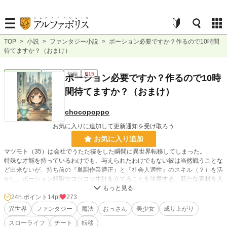
TOP
>
小説
>
ファンタジー小説
>
ポーション必要ですか？作るので10時間
待てますか？（おまけ）
ファンタジー
連載中
短編
R15
ポーション必要ですか？作るので10時
間待てますか？（おまけ）
chocopoppo
お気に入りに追加して更新通知を受け取ろう
お気に入り追加
マツモト（35）は会社でうたた寝をした瞬間に異世界転移してしまった。
特殊な才能を持っているわけでも、与えられたわけでもない彼は当然戦うことな
ど出来ないが、持ち前の『単調作業適正』と『社会人適性』のスキル（？）を活
かし、ポーション精製でコツコツ生計を立てることを決意する。新たな素材を入
手するため、マツモトは半獣人の少女・シュカと「西の森」の攻略を目指す
が……
24h.ポイント
14pt
273
超資格重視社会で手に職つけようと奮闘する、自称『どこにでもいる』社会人の
異世界
ファンタジー
魔法
おっさん
美少女
成り上がり
お話。
スローライフ
チート
転移