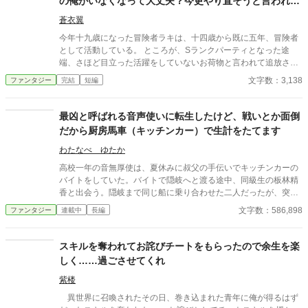
の俺がいなくなって大丈夫？今更やり直そうと言われて
も、もふもふ系パーティを作ったから無理！
蒼衣翼
今年十九歳になった冒険者ラキは、十四歳から既に五年、冒険者
として活動している。 ところが、Sランクパーティとなった途
端、さほど目立った活躍をしていないお荷物と言われて追放され
てしまう。 しかしパーティがSランクに昇格出来たのは、ラキの
文字数：3,138
ファンタジー
完結
短編
豪運スキルのおかげだった。 強力なスキルの代償として、口外出
来ないというマイナス効果があり、そのせいで、自己弁護の出来
ないラキは、裏切られたショックで人間嫌いになってしまう。 そ
最凶と呼ばれる音声使いに転生したけど、戦いとか面倒
んな彼が出会ったのが、ケモノ族と蔑まれる、狼族の少女ユメだ
だから厨房馬車（キッチンカー）で生計をたてます
った。 一方、ラキの抜けたパーティはこんなはずでは……という
出来事の連続で、崩壊して行くのであった。
わたなべ ゆたか
高校一年の音無厚使は、夏休みに叔父の手伝いでキッチンカーの
バイトをしていた。バイトで隠岐へと渡る途中、同級生の板林精
香と出会う。隠岐まで同じ船に乗り合わせた二人だったが、突然
に船が沈没し、暗い海の底へと沈んでしまう。 一七年後。異世界
文字数：586,898
ファンタジー
連載中
長編
への転生を果たした厚使は、クラネス・カーターという名の青年
として生きていた。《音声使い》の《力》を得ていたが、危険な
仕事から遠ざかるように、ラオンという国で隊商を率いていた。
スキルを奪われてお詫びチートをもらったので余生を楽
自身も厨房馬車（キッチンカー）で屋台染みた商売をしていた
しく……過ごさせてくれ
が、とある村でアリオナという少女と出会う。クラネスは家族か
ら蔑まれていたアリオナが、妙に気になってしまい――。異世界
紫楼
転生チート物、ボーイミーツガール風味でお届けします。よろし
異世界に召喚されたその日、巻き込まれた青年に俺が得るはず
くお願い致します！ 大賞が終わるまでは、後書きなしでアップし