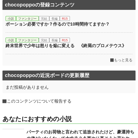
chocopoppoの登録コンテンツ
小説
ファンタジー
完結
長編
R15
ポーション必要ですか？作るので10時間待てますか？
小説
ファンタジー
完結
長編
R15
終末世界で少年は怒りを焔に変える 《終焉のプロメテウス》
もっと見る
chocopoppoの近況ボードの更新履歴
まだ投稿がありません
このコンテンツについて報告する
あなたにおすすめの小説
パーティのお荷物と言われて追放されたけど、豪運持ち