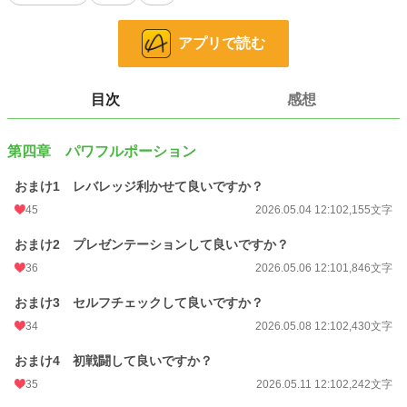
前作「ポーション必要ですか？作るので10時間待てますか？」の続きです。
現在リアルが多忙なため、冒頭部分のみの不定期更新となります。ご了承くださ
アプリで読む
い。
小説
30,168 位 / 228,654 件
目次
感想
ファンタジー
4,579 位 / 53,274 件
お気に入り
41
第四章 パワフルポーション
24h.ポイント
14 pt
おまけ1 レバレッジ利かせて良いですか？
45
2026.05.04 12:10
2,155文字
文字数
14,290
更新日時
2026.05.15 12:10
おまけ2 プレゼンテーションして良いですか？
36
2026.05.06 12:10
1,846文字
初回公開日時
2026.05.04 12:10
おまけ3 セルフチェックして良いですか？
週間ポイント
280 pt (20,780 位)
34
2026.05.08 12:10
2,430文字
月間ポイント
1,246 pt (21,284 位)
おまけ4 初戦闘して良いですか？
年間ポイント
7,943 pt (35,958 位)
35
2026.05.11 12:10
2,242文字
累計ポイント
8,020 pt (105,899 位)