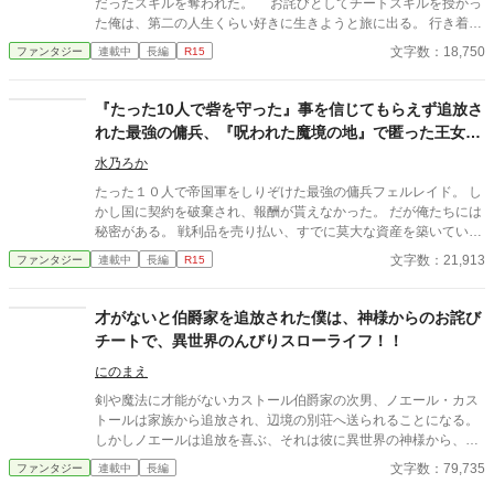
だったスキルを奪われた。 お詫びとしてチートスキルを授かっ
ます。
た俺は、第二の人生くらい好きに生きようと旅に出る。 行き着い
た先は、寂れた町の場末の酒場だ。 なぜか客は男ばかりだが、
文字数：18,750
ファンタジー
連載中
長編
R15
日雇い冒険者や恐妻家の肉屋たちとの気楽な毎日は悪くない。
……ただ一人、どう見ても貴族のような美青年がこの地味な酒場
へ通ってくる理由だけは、さっぱりわからない。 「お前らツケは
『たった10人で砦を守った』事を信じてもらえず追放さ
やめろ」 そんな穏やかな日々を送っていたはずなのに、ある
れた最強の傭兵、『呪われた魔境の地』で匿った王女と
日、酒場へ厄介な依頼が舞い込んできた――。 他サイトでも掲
理想の拠点に作り上げます
載しています。 不定期更新です。
水乃ろか
たった１０人で帝国軍をしりぞけた最強の傭兵フェルレイド。 し
かし国に契約を破棄され、報酬が貰えなかった。 だが俺たちには
秘密がある。 戦利品を売り払い、すでに莫大な資産を築いていた
のだ。 その莫大な資金を元手に、静かに暮らそうと王都に戻る途
文字数：21,913
ファンタジー
連載中
長編
R15
中、盗賊に襲われていた一台の馬車を救出する。 乗っていたのは
美しい王女様で、そのお礼としてなぜか『領地』を貰えることに
なってしまった。 だが、そこは誰も住んでいない『呪われた地』
才がないと伯爵家を追放された僕は、神様からのお詫び
と云われる辺境の魔境。 ……いいじゃん！ 誰もいないなんて好
チートで、異世界のんびりスローライフ！！
都合！ 悠々自適に暮らそうと意気込む俺だったが、行きの馬車に
隠れていたのは、なんと先ほど助けた王女様！？ どうやら王城で
にのまえ
酷い扱いを受けていた彼女は、城を捨てて俺についてきたらし
剣や魔法に才能がないカストール伯爵家の次男、ノエール・カス
い。 王女様は命を狙われており、戻れば殺されるらしい。 ならば
トールは家族から追放され、辺境の別荘へ送られることになる。
一緒に連れて行くしかあるまい。 資金もあるし、誰も居ない領地
しかしノエールは追放を喜ぶ、それは彼に異世界の神様から、お
も貰えて好き勝手できる。 これって最高なのでは？ ※マルチ投稿
詫びにとして貰ったチートスキルがあるから。 そう、ノエールは
文字数：79,735
ファンタジー
連載中
長編
しています。
転生者だったのだ。 そのスキルを駆使して、彼の異世界のんびり