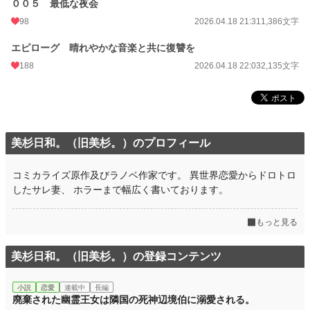
００５ 最低な夜会
年間ポイント
33,696 pt (13,980 位)
98
2026.04.18 21:31
1,386文字
累計ポイント
34,148 pt (54,499 位)
エピローグ 晴れやかな音楽と共に復讐を
188
2026.04.18 22:03
2,135文字
美杉日和。（旧美杉。）のプロフィール
コミカライズ原作及びラノベ作家です。 異世界恋愛からドロトロ
したサレ妻、 ホラーまで幅広く書いております。
もっと見る
美杉日和。（旧美杉。）の登録コンテンツ
小説
恋愛
連載中
長編
廃棄された幽霊王女は隣国の死神辺境伯に溺愛される。