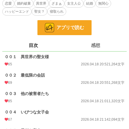
に寄り添うように。そのうち私との結婚など忘れてしまったかのように振る舞い
恋愛
婚約破棄
異世界
ざまぁ
女主人公
結婚
無関心
始めた。苛立ちを覚えた私は聖女に抗議しに行くと、彼女こそがその元凶だと知
ハッピーエンド
聖女？
寝取られ
る。
異世界から来たか弱く、か細い聖女様。そうダレンから聞いていた人間像とは
かけ離れた人物で――
アプリで読む
小説
9,481 位 / 228,654 件
目次
感想
恋愛
4,259 位 / 66,334 件
お気に入り
64
００１ 異世界の聖女様
65
2026.04.18 20:52
1,264文字
24h.ポイント
120 pt
００２ 最低限の会話
文字数
9,467
69
2026.04.18 20:55
1,268文字
更新日時
2026.04.18 22:03
００３ 他の被害者たち
初回公開日時
2026.04.18 20:52
85
2026.04.18 21:01
1,320文字
初回完結日時
2026.04.18 22:03
００４ いびつな女子会
週間ポイント
833 pt (10,294 位)
67
2026.04.18 21:14
2,094文字
月間ポイント
2,548 pt (13,639 位)