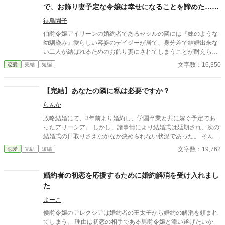
で、お飾り妻予定な令嬢は幸せになることを諦めた……
はずでした。
待鳥園子
伯爵令嬢アイリーンの婚約者であるセシルの隣には『妹のような
幼馴染み』愛らしい容姿のデイジーが居て、身分差で結婚出来な
い二人が結ばれるためのお飾り妻にされてしまうことが耐えられ
なかった。 そして、二人がふざけて婚姻届を書いている光景を見
文字数：16,350
恋愛
完結
短編
て、アイリーンは自分の我慢が限界に達そうとしているのを感じ
ていた……のだけど！？
【完結】あなたの隣に私は必要ですか？
らんか
政略結婚にて、3年前より婚約し、学園卒業と共に嫁ぐ予定であ
ったアリーシア。 しかし、諸事情により結婚式は延期され、次の
結婚式の日取りさえなかなか決められない状況であった。 そんな
アリーシアの婚約者ルートヴィッヒは、護衛対象である第三王女
文字数：19,762
恋愛
完結
短編
ミーアの傍を片時も離れようとしない。 月1回の婚約者同士のお
茶会もすぐに切り上げてしまい、夜会へのエスコートすらしても
らった事がない。 そんな状況で、アリーシアは思う。 私はあなた
婚約者の初恋を応援するために婚約解消を受け入れまし
の隣に必要でしょうか？ あなたが求めているのは別の人ではない
た
のでしょうかと。 ＊ 短編です。 ご感想欄は都合により、閉じさ
せて頂きます。
よーこ
侯爵令嬢のアレクシアは婚約者の王太子から婚約の解消を頼まれ
てしまう。 理由は初恋の相手である男爵令嬢と添い遂げたいか