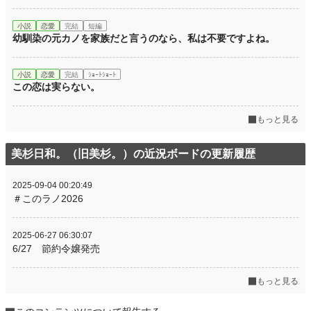
小説
恋愛
完結
短編
幼馴染の元カノを家族だと言うのなら、私は不要ですよね。
小説
恋愛
完結
ｼｮｰﾄｼｮｰﾄ
この恋は実らない。
もっと見る
美杉日和。（旧美杉。）の近況ボードの更新履歴
2025-09-04 00:20:49
＃このラノ2026
2025-06-27 06:30:07
6/27 節約令嬢発売
もっと見る