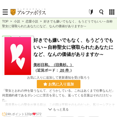
TOP
>
小説
>
恋愛小説
>
好きでも嫌いでもなく、もうどうでもいい～自称
聖女に寝取られたあなたになど、なんの価値がありますか～
恋愛
完結
ｼｮｰﾄｼｮｰﾄ
好きでも嫌いでもなく、もうどうでも
いい～自称聖女に寝取られたあなたに
など、なんの価値がありますか～
美杉日和。（旧美杉。）
（近況ボード：
20 件
）
お気に入りに追加して更新通知を受け取ろう
お気に入り追加
「聖女とおれの仲を疑うなんて、どうかしている。これはあくまで仕事なんだ」
何度婚約者であるダレンにに苦言を呈しても、返ってくる言葉はそれだけだっ
た。
異世界からの聖女が来る前は、この国は平和そのものだった。私リーシアとそ
の婚約者である騎士団長のダレンは、次の春に結婚予定。だが、聖女キララが現
れて以来、全てが一変してしまった。ダレンは彼女の護衛騎士となり、常に彼女
24h.ポイント
120pt
572