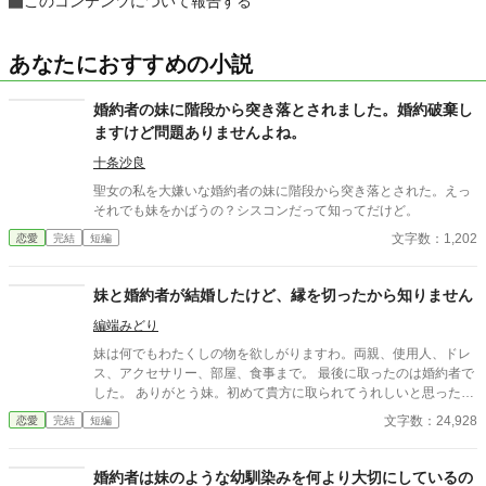
このコンテンツについて報告する
あなたにおすすめの小説
婚約者の妹に階段から突き落とされました。婚約破棄し
ますけど問題ありませんよね。
十条沙良
聖女の私を大嫌いな婚約者の妹に階段から突き落とされた。えっ
それでも妹をかばうの？シスコンだって知ってだけど。
文字数：1,202
恋愛
完結
短編
妹と婚約者が結婚したけど、縁を切ったから知りません
編端みどり
妹は何でもわたくしの物を欲しがりますわ。両親、使用人、ドレ
ス、アクセサリー、部屋、食事まで。 最後に取ったのは婚約者で
した。 ありがとう妹。初めて貴方に取られてうれしいと思った
わ。
文字数：24,928
恋愛
完結
短編
婚約者は妹のような幼馴染みを何より大切にしているの