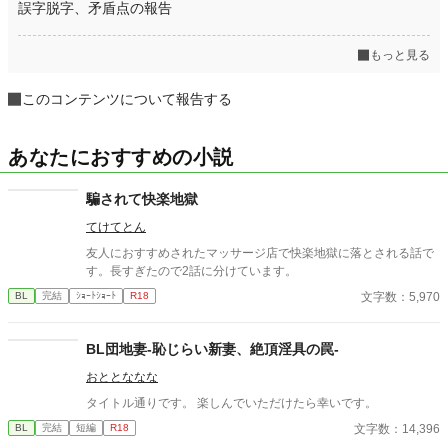
誤字脱字、矛盾点の報告
もっと見る
このコンテンツについて報告する
あなたにおすすめの小説
騙されて快楽地獄
てけてとん
友人におすすめされたマッサージ店で快楽地獄に落とされる話で
す。長すぎたので2話に分けています。
文字数：5,970
BL
完結
ｼｮｰﾄｼｮｰﾄ
R18
BL団地妻-恥じらい新妻、絶頂淫具の罠-
おととななな
タイトル通りです。 楽しんでいただけたら幸いです。
文字数：14,396
BL
完結
短編
R18