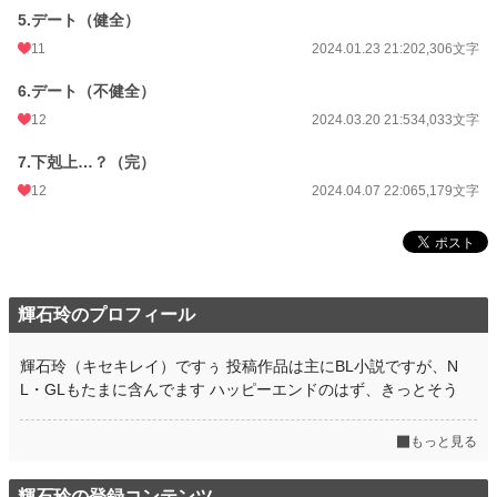
文字数
32,131
5.デート（健全）
11
2024.01.23 21:20
2,306文字
更新日時
2024.04.07 22:06
6.デート（不健全）
初回公開日時
2024.01.09 11:20
12
2024.03.20 21:53
4,033文字
初回完結日時
2024.04.07 22:07
7.下剋上…？（完）
週間ポイント
394 pt (16,999 位)
12
2024.04.07 22:06
5,179文字
月間ポイント
2,156 pt (15,207 位)
年間ポイント
31,015 pt (14,805 位)
累計ポイント
211,740 pt (19,221 位)
輝石玲のプロフィール
輝石玲（キセキレイ）ですぅ 投稿作品は主にBL小説ですが、N
L・GLもたまに含んでます ハッピーエンドのはず、きっとそう
もっと見る
輝石玲の登録コンテンツ