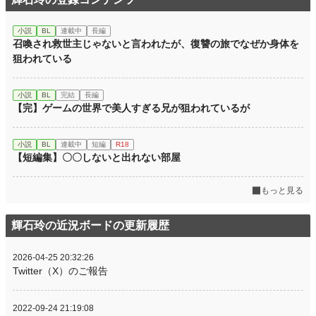
小説
BL
連載中
長編
召喚され救世主じゃないと言われたが、復讐の旅でなぜか身体を
狙われている
小説
BL
完結
長編
【完】ゲームの世界で美人すぎる兄が狙われているが
小説
BL
連載中
短編
R18
【短編集】〇〇しないと出れない部屋
もっと見る
輝石玲の近況ボードの更新履歴
2026-04-25 20:32:26
Twitter（X）のご報告
2022-09-24 21:19:08