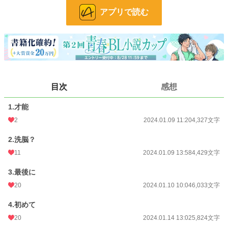
・アラタ
アプリで読む
受け。バイだが男性経験は無い。ナンパ常習犯で全てワンナイト。二十歳になっ
たばかりで飲酒のペースが分かっていない。赤茶に染めた短髪で派手に見える
が、根は普通に優しく一途。
・ミコト
攻め。オス丸出しの男がとにかく嫌い。女装しては引っ掛けて、調教して満たさ
れる。人より感度が良い。煽る時に語尾に♡が付く事がある。女装は趣味では無
く、性格はバリバリ男らしい。口が悪い。
目次
感想
R18です
1.才能
2
2024.01.09 11:20
4,327文字
※女装攻めです
※最初はガチで可哀想です
2.洗脳？
※痛がってる表現があります
11
2024.01.09 13:58
4,429文字
小説
15,736 位 / 228,741 件
3.最後に
BL
3,711 位 / 31,416 件
20
2024.01.10 10:04
6,033文字
お気に入り
99
4.初めて
24h.ポイント
49 pt
20
2024.01.14 13:02
5,824文字