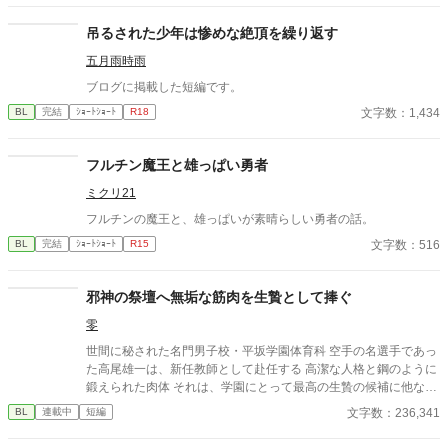
吊るされた少年は惨めな絶頂を繰り返す
五月雨時雨
ブログに掲載した短編です。
文字数：1,434
BL
完結
ｼｮｰﾄｼｮｰﾄ
R18
フルチン魔王と雄っぱい勇者
ミクリ21
フルチンの魔王と、雄っぱいが素晴らしい勇者の話。
文字数：516
BL
完結
ｼｮｰﾄｼｮｰﾄ
R15
邪神の祭壇へ無垢な筋肉を生贄として捧ぐ
零
世間に秘された名門男子校・平坂学園体育科 空手の名選手であっ
た高尾雄一は、新任教師として赴任する 高潔な人格と鋼のように
鍛えられた肉体 それは、学園にとって最高の生贄の候補に他なら
なかった 至高の筋肉を持つ、精神を削られ意志をなくした青年を
文字数：236,341
BL
連載中
短編
太古の神に捧げるため、“水”、“風”、“土”の信奉者達が暗躍する 意
志をなくし筋肉の操り人形と化した“デク” 消える教師 山奥の男子