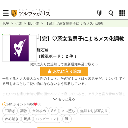
TOP
>
小説
>
BL小説
>
【完】♡系女装男子によるメス化調教
BL
完結
短編
R18
【完】♡系女装男子によるメス化調教
輝石玲
（近況ボード：
2 件
）
お気に入りに追加して更新通知を受け取ろう
お気に入り追加
一見すると大人美人な女性のミコト。その実ミコトは女装男子だ。ナンパしてく
る男をオスとして使い物にならないよう調教している。
またいつも通り女装で駅の側のベンチで座っていると、アラタと言う青年が話し
かけてきた。アラタは二十歳になったばかりで、ミコトと飲みに行くと簡単に酔
い潰れてしまった。そしてそのままホテルで目を覚ましたアラタは両手を拘束さ
24h.ポイント
49pt
88
れていて………
♡喘ぎ
調教
女装攻め
SM
メス堕ち
無理やり描写あり
攻め喘ぎ
玩具
ハッピーエンド
BL