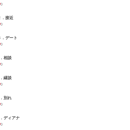
0
２．接近
0
３．デート
0
4．相談
0
5．縁談
0
6．別れ
0
7．ディアナ
0