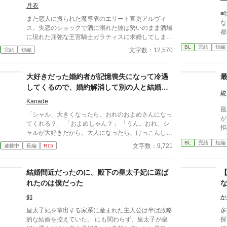
月衣
■
また恋人に振られた魔導省のエリート官吏アルヴィ
な
ス。失恋のショックで酒に溺れた彼は勢いのまま酒場
都
に現れた屈強な王宮騎士ガラティスに求婚してしま
い
う。 翌朝すべての記憶を保持したまま絶望するアル
BL
完結
短編
本
文字数：12,570
完結
短編
ヴィスだったが当のガラティスはなぜか本気だった。
「安心しろ。俺は誠実な男だ。一度決めたことは覆さ
ない」 逃げようとするエリート魔導師と絶対に逃が
大好きだった婚約者が記憶喪失になって冷遇
さない最強騎士 貢ぎ体質な男が捕まる強制恋愛コメ
してくるので、婚約解消して別の人と結婚し
ディのつもりです！！
統
ます
Kanade
最悪
「シャル、大きくなったら、おれのおよめさんになっ
が
てくれる？」 「およめしゃん？」 「うん。おれ、シ
拒
ャルが大好きだから。大人になったら、けっこんして
に
ください」 「うん！ シャルもリュシーしゃま、だ
BL
完結
短編
差
文字数：9,721
連載中
長編
R15
いしゅき！ およめしゃん、なる！」 ✩ ✩ ✩
無
幼き日に交わした『約束』。二人が正式に婚約したの
確
は、シャーロットが十二歳、リュシオンが十七歳のと
結婚間近だったのに、殿下の皇太子妃に選ば
け
き。 それから三年。リュシオンが事故により記憶
す
れたのは僕だった
喪失になったことで、全てが狂っていく――。 ―
に
―――――――――― ✻男しかいない、αとΩしかい
釦
か
り。 これは、最悪の婚姻
ない世界観なので、女性やβといった概念は出てきま
て
皇太子妃を輩出する家系に産まれた主人公は半ば政略
多
せん。 ✻独自設定の異世界オメガバースです。 ✻4話
は
的な結婚を控えていた。 にも関わらず、皇太子が皇
探
までは毎日更新。その後は週3話の更新を目指しま