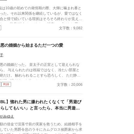
聡は10歳の初めての発情期の際、大輝に噛まれ番と
った。それ以来関係を継続しているが、愛ではなく
合と情で続いている現状はそろそろ終わりが見えて
た。 ■注意*独自オメガバース設定。■『それは愛か
文字数：9,082
能か』と同じ世界設定です。関係は一切なし。
最悪の婚姻から始まるただ一つの愛
子
の婚姻だった。 皇太子の正室として迎えられな
ら、 与えられたのは祝福ではなく、冷たい部屋と
絶だけ。 触れられることすら恐ろしく、 ただ静か
時間が過ぎるのを待つしかなかった。 けれど——
文字数：20,006
R18
し出された手は、思っていたものとは違っていた。
理に触れない。 急がない。 ただ、こちらの様子を
かめるように、少しずつ距離を縮めてくる。 気づ
【BL】惚れた男に嫌われたくなくて「男遊び
ば、隣に座ることが当たり前になり、 言葉を交わ
時間が、夜の習慣になっていた。 触れられるたび
ならしてもいい」と言ったら、本当に男遊び
怖さは消え、 代わりに残るのは、離れがたい温も
を始められて絶望している侯爵令息の話
がみゆえ
から始まった関係が、 やが
“ただ一人”へと変わっていく物語。 望まれなかった
額の借金で没落寸前の実家を救うため、結婚相手を
ずのはじまりが、 いつしか、何よりも大切なもの
していた男爵令息のラキにカムグロス侯爵家から求