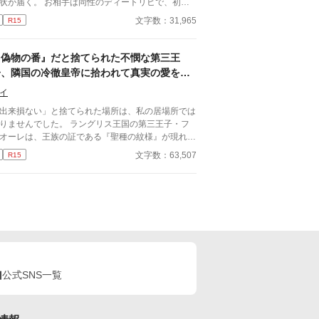
なるまでの—— 静かで、優しい、溺れるような愛
状が届く。 お相手は同性のディートリヒで、初対
記録。
で歓迎されるどころか冷たく突き放されてしまう。
文字数：31,965
R15
必要最低限関わるな』 『愛人を作るな』 『男遊び
てもいい』 ディートリヒから実家の借金を完
する条件を言われたラキは、学園で令息たちとの交
『偽物の番』だと捨てられた不憫な第三王
を満喫中。 褒め上手なラキの周りには可愛い令息
子、隣国の冷徹皇帝に拾われて真実の愛を教
集まり、推し活状態に。 一方、ディートリヒだけ
え込まれる
嫉妬で胃を痛める日々。 ラキへの恋心を隠し続け
イ
た不器用侯爵令息に、幸せな未来は訪れるのか？ .
出来損ない」と捨てられた場所は、私の居場所では
りませんでした。 ラングリス王国の第三王子・フ
オーレは、王族の証である『聖種の紋様』が現れな
ったことで「偽物の番」と罵られ、雪降る国境へと
文字数：63,507
R15
放される。 死を覚悟した彼の前に現れたのは、隣
アイゼン帝国の「冷徹皇帝」ヴォルフラムだった。
公式SNS一覧