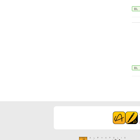
BL
BL