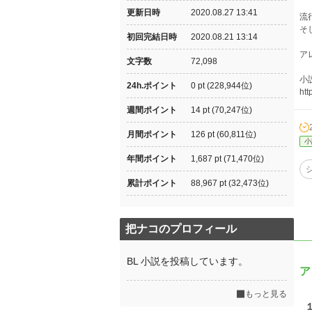
更新日時
2020.08.27 13:41
流
そ
初回完結日時
2020.08.21 13:14
ア
文字数
72,098
小
24h.ポイント
0 pt (228,944位)
htt
週間ポイント
14 pt (70,247位)
月間ポイント
126 pt (60,811位)
小
年間ポイント
1,687 pt (71,470位)
累計ポイント
88,967 pt (32,473位)
把ナコのプロフィール
BL 小説を投稿しています。
ア
もっと見る