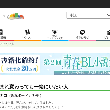
Web
稿漫画
レンタル
絵本ひろば
ビジ
コンテンツ大賞
にいたい人
まれ変わっても一緒にいたい人
ナコ
（近況ボード：
7 件
）
たしは今日、死んだ。そして、生まれた。
うやらわたしは記憶を持ったまま転生したらしい。