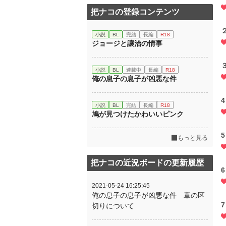
把ナコの登録コンテンツ
小説
BL
完結
長編
R18
ジョージと讓治の情事
小説
BL
連載中
長編
R18
俺の息子の息子が凶悪な件
小説
BL
完結
長編
R18
鳩が見つけたかわいいピンク
もっと見る
把ナコの近況ボードの更新履歴
2021-05-24 16:25:45
俺の息子の息子が凶悪な件 章の区
切りについて