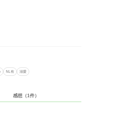
の
NL有
溺愛
感想（1件）