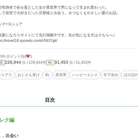
行性肺炎で命を落とした女が異世界で男になって生まれ変わった。
して前世で大好きだった旦那様と出会う。せつなくもやさしい愛のお話。
レク×ヨシュア
説家になろうサイトにて先行掲載中です。先が気になる方はそちらへ♪
ps://novel18.syosetu.com/n5937gk/
24h.ポイント
0pt
1
228,944
31,453
位 / 228,944件
位 / 31,453件
説
BL
シリアス
おじさん受け
BL
異世界
ハッピーエンド
年下攻め
ほのぼ
目次
レク編
１．出会い