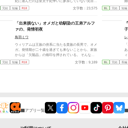
に
妃に選んだのは皇太子妃争いに参加していない見目の
婚
す。執筆しながらの更新、遅筆なのでゆっくりペース
の
よくない五男の主人公だった、というお話。
面
文字数：23,575
完結
短編
R18
BL
完結
短編
にはなりますが、完結は保証いたします。 ☆8/7 15時
『
更新 HOT女性向けランキング42位！ ありがとうご
ならし
ざいます😊
済
「出来損ない」オメガと幼馴染の王弟アルフ
流
ァの、発情初夜
が
が
鳥羽ミワ
レ
ウィリアムは王族の傍系に当たる貴族の長男で、オメ
「
ガ。発情期が二十歳を過ぎても来ないことから、家族
あ
からは「欠陥品」の烙印を押されている。 そんなウ
ィ
ィリアムは、政略結婚の駒として国内の有力貴族へ嫁
か
文字数：9,189
完結
短編
R18
BL
完結
長編
ぐことが決まっていた。しかしその予定が一転し、幼
追
馴染で王弟であるセドリックとの結婚が決まる。 あ
国
れよあれよと結婚式当日になり、戸惑いながらも結婚
を誓うウィリアムに、セドリックは優しいキスをし
て……。 そして迎えた初夜。わけもわからず悲しく
なって泣くウィリアムを、セドリックはたくましい力
で抱きしめる。 「お前がずっと、好きだ」 甘い言葉
に、これまで熱を知らなかったウィリアムの身体が潤
み、火照りはじめる。 ※ムーンライトノベルズ、ア
アプリ一覧
ルファポリス、pixivへ掲載しています