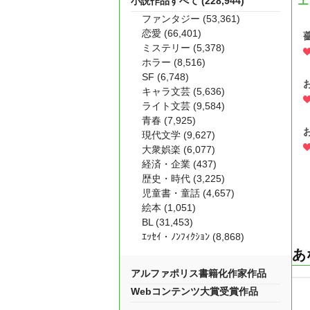
小説作品すべて (228,944)
エ
ファンタジー (53,361)
恋愛 (66,401)
ミステリー (5,378)
ホラー (8,516)
SF (6,748)
キャラ文芸 (5,636)
ライト文芸 (9,584)
青春 (7,925)
現代文学 (9,627)
大衆娯楽 (6,077)
経済・企業 (437)
歴史・時代 (3,225)
児童書・童話 (4,657)
絵本 (1,051)
BL (31,453)
ｴｯｾｲ・ﾉﾝﾌｨｸｼｮﾝ (8,868)
あ
アルファポリス書籍化作家作品
Webコンテンツ大賞受賞作品