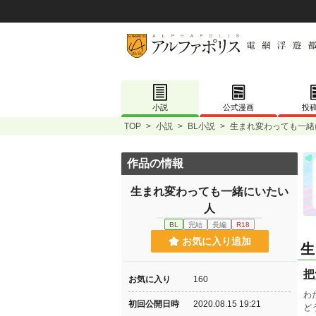
小説
公式漫画
投
TOP
>
小説
>
BL小説
>
生まれ変わっても一緒
作品の情報
生まれ変わっても一緒にいたい
人
BL
完結
長編
R18
お気に入り追加
生
把
お気に入り
160
わ
初回公開日時
2020.08.15 19:21
ど