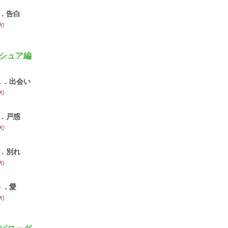
8．告白
0
シュア編
１．出会い
0
2．戸惑
0
3．別れ
0
４．愛
0