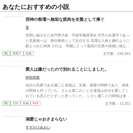
あなたにおすすめの小説
邪神の祭壇へ無垢な筋肉を生贄として捧ぐ
零
世間に秘された名門男子校・平坂学園体育科 空手の名選手であっ
た高尾雄一は、新任教師として赴任する 高潔な人格と鋼のように
鍛えられた肉体 それは、学園にとって最高の生贄の候補に他なら
なかった 至高の筋肉を持つ、精神を削られ意志をなくした青年を
文字数：236,341
BL
連載中
短編
太古の神に捧げるため、“水”、“風”、“土”の信奉者達が暗躍する 意
志をなくし筋肉の操り人形と化した“デク” 消える教師 山奥の男子
校で繰り広げられるダークファンタジー
愛人は嫌だったので別れることにしました。
伊吹咲夜
会社の先輩である健二と達哉は、先輩・後輩の間柄であり、身体
の関係も持っていた。そんな健二のことを達哉は自分を愛してく
れている恋人だとずっと思っていた。 しかし健二との関係は身体
だけで、それ以上のことはない。疑問に思っていた日、健二が結
文字数：10,351
BL
完結
短編
R18
婚したと朝礼で報告が。健二は達哉のことを愛してはいなかった
のか？
溺愛じゃおさまらない
すずかけあおい