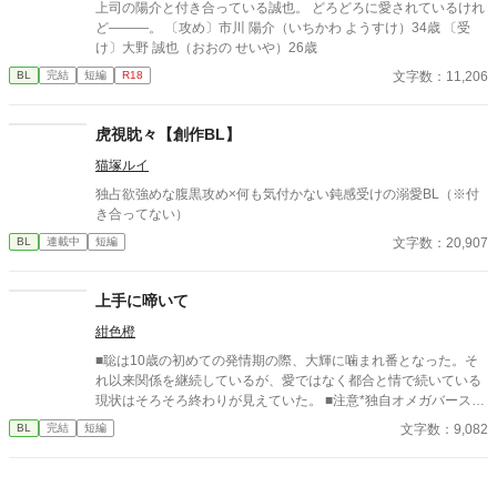
上司の陽介と付き合っている誠也。 どろどろに愛されているけれ
ど―――。 〔攻め〕市川 陽介（いちかわ ようすけ）34歳 〔受
け〕大野 誠也（おおの せいや）26歳
文字数：11,206
BL
完結
短編
R18
虎視眈々【創作BL】
猫塚ルイ
独占欲強めな腹黒攻め×何も気付かない鈍感受けの溺愛BL（※付
き合ってない）
文字数：20,907
BL
連載中
短編
上手に啼いて
紺色橙
■聡は10歳の初めての発情期の際、大輝に噛まれ番となった。そ
れ以来関係を継続しているが、愛ではなく都合と情で続いている
現状はそろそろ終わりが見えていた。 ■注意*独自オメガバース設
定。■『それは愛か本能か』と同じ世界設定です。関係は一切な
文字数：9,082
BL
完結
短編
し。