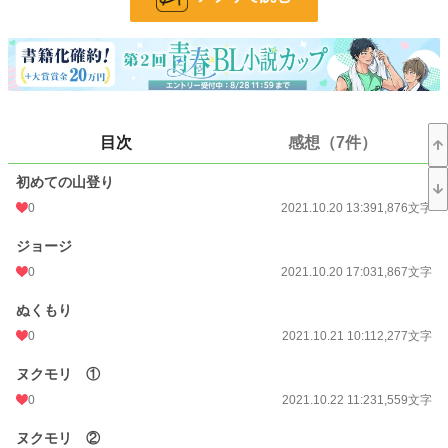
しかし翌日、家に帰ると異変に気づく。
あれだけ激しく交わったはずの痕跡がない！？
まさかの夢だった！？
一度会ったきり連絡先も交換せずに別れた讓治とジョージだったが、なんとジョ
ージは讓治が配属された部署の上司だった！
再開したジョージは山で会った時と同一人物と思えないほど厳しく、冷たい男
に？
目次
感想（7件）
二人の関係は如何に！
初めての山登り
／１８Ｒ描写にはタイトルに※を付けます。基本ほのぼのです。
筆者の趣味によりエロ主体で進みますので、苦手な方はリターン推奨。
0
2021.10.20 13:39
1,876文字
ＢＬ小説大賞エントリー作品
ジョージ
小説家になろうにも投稿しています。
0
2021.10.20 17:03
1,867文字
小説
228,629 位 / 228,629 件
ぬくもり
0
2021.10.21 10:11
2,277文字
BL
31,395 位 / 31,395 件
お気に入り
49
ヌクモリ ①
0
2021.10.22 11:23
1,559文字
24h.ポイント
0 pt
ヌクモリ ②
文字数
35,248