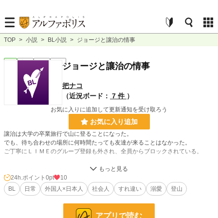
TOP
>
小説
>
BL小説
>
ジョージと讓治の情事
BL
完結
長編
R18
ジョージと讓治の情事
把ナコ
（近況ボード：
7 件
）
お気に入りに追加して更新通知を受け取ろう
お気に入り追加
讓治は大学の卒業旅行で山に登ることになった。
でも、待ち合わせの場所に何時間たっても友達が来ることはなかった。
ご丁寧にＬＩＭＥのグループ登録も外され、全員からブロックされている。
途方に暮れた讓治だったが、友人のことを少しでも忘れるために、汗をかこうと
当初の予定通り山を登ることにした。
24h.ポイント
0pt
10
しかし、その途中道に迷い、更には天候も崩れ、絶望を感じ始めた頃、やっとた
BL
日常
外国人×日本人
社会人
すれ違い
溺愛
登山
どり着いた休憩小屋には先客が。
心細い中で出会った外国人のイケメン男性。その雰囲気と優しい言葉に心を許し
てしまい、身体まで！
アプリで読む