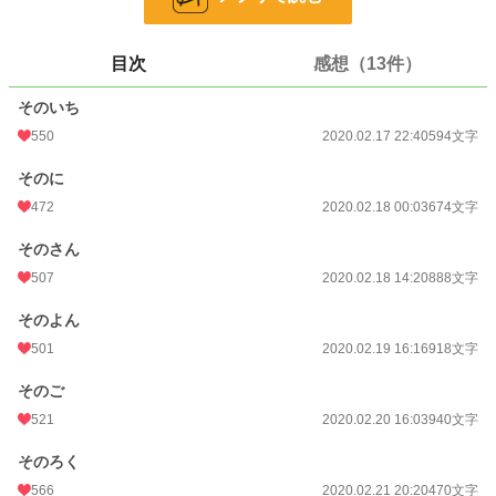
恋愛
12,870 位 / 66,374 件
お気に入り
2,082
目次
感想（13件）
24h.ポイント
14 pt
そのいち
文字数
4,484
550
2020.02.17 22:40
594文字
更新日時
2020.02.21 20:20
そのに
472
2020.02.18 00:03
674文字
初回公開日時
2020.02.17 22:40
週間ポイント
500 pt (14,558 位)
そのさん
507
2020.02.18 14:20
888文字
月間ポイント
1,460 pt (19,252 位)
そのよん
年間ポイント
8,170 pt (35,407 位)
501
2020.02.19 16:16
918文字
累計ポイント
1,112,724 pt (5,226 位)
そのご
521
2020.02.20 16:03
940文字
そのろく
566
2020.02.21 20:20
470文字