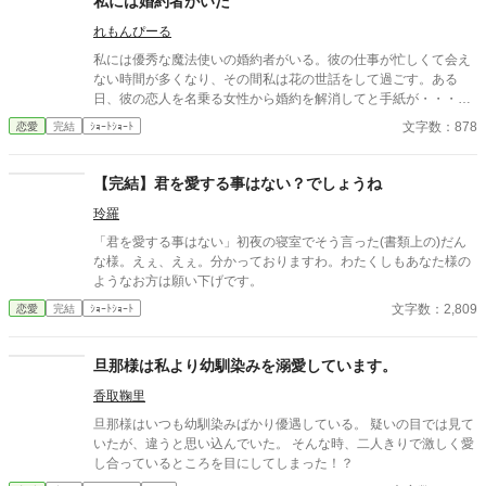
私には婚約者がいた
れもんぴーる
私には優秀な魔法使いの婚約者がいる。彼の仕事が忙しくて会え
ない時間が多くなり、その間私は花の世話をして過ごす。ある
日、彼の恋人を名乗る女性から婚約を解消してと手紙が・・・。
私は大切な花の世話を忘れるほど嘆き悲しむ。すると彼
文字数：878
恋愛
完結
ｼｮｰﾄｼｮｰﾄ
は・・・？ ＊かなりショートストーリーです。長編にするつもり
で書き始めたのに、なぜか主人公の一人語り風になり、書き直そ
うにもこれでしか納まりませんでした。不思議な力が(#^^#) ＊な
【完結】君を愛する事はない？でしょうね
ろうにも投稿しています
玲羅
「君を愛する事はない」初夜の寝室でそう言った(書類上の)だん
な様。えぇ、えぇ。分かっておりますわ。わたくしもあなた様の
ようなお方は願い下げです。
文字数：2,809
恋愛
完結
ｼｮｰﾄｼｮｰﾄ
旦那様は私より幼馴染みを溺愛しています。
香取鞠里
旦那様はいつも幼馴染みばかり優遇している。 疑いの目では見て
いたが、違うと思い込んでいた。 そんな時、二人きりで激しく愛
し合っているところを目にしてしまった！？