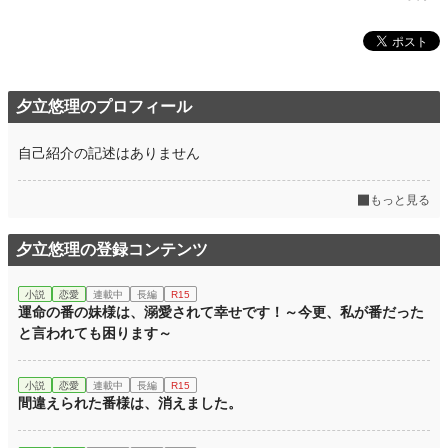
夕立悠理のプロフィール
自己紹介の記述はありません
もっと見る
夕立悠理の登録コンテンツ
小説
恋愛
連載中
長編
R15
運命の番の妹様は、溺愛されて幸せです！～今更、私が番だった
と言われても困ります～
小説
恋愛
連載中
長編
R15
間違えられた番様は、消えました。