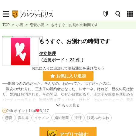
TOP
>
小説
>
恋愛小説
>
もうすぐ、お別れの時間です
恋愛
連載中
ｼｮｰﾄｼｮｰﾄ
もうすぐ、お別れの時間です
夕立悠理
（近況ボード：
22 件
）
お気に入りに追加して更新通知を受け取ろう
お気に入り追加
──期限つきの恋だった。そんなの、わかってた、はずだったのに。
親友の代わりに、王太子の婚約者となった、レオーネ。けれど、親友の病は治
り、婚約は解消される。その翌日、なぜか目覚めると、王太子が親友を見初める
パーティーの日まで、時間が巻き戻っていた。けれど、そのパーティーで、親友
ではなくレオーネが見初められ──。王太子のことを信じたいけれど、信じられ
ない。そんな想いにゆれるレオーネにずっと幼なじみだと思っていたアルロが告
24h.ポイント
14pt
3,117
白し──！？
恋愛
異世界
イケメン
婚約破棄
逆行
設定ふわふわ
小説
30,460 位 / 228,792 件
アプリで読む