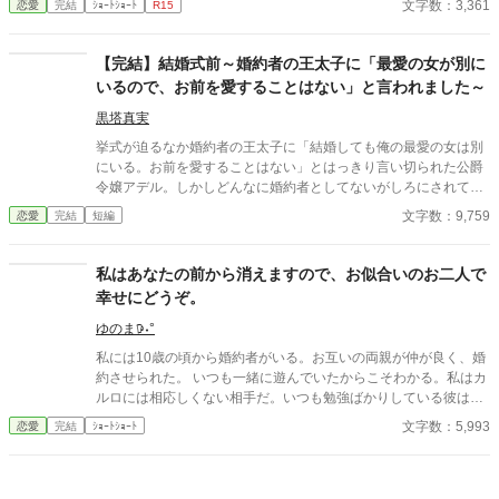
文字数：3,361
恋愛
完結
ｼｮｰﾄｼｮｰﾄ
R15
【完結】結婚式前～婚約者の王太子に「最愛の女が別に
いるので、お前を愛することはない」と言われました～
黒塔真実
挙式が迫るなか婚約者の王太子に「結婚しても俺の最愛の女は別
にいる。お前を愛することはない」とはっきり言い切られた公爵
令嬢アデル。しかしどんなに婚約者としてないがしろにされても
女性としての誇りを傷つけられても彼女は平気だった。なぜなら
文字数：9,759
恋愛
完結
短編
大切な「心の拠り所」があるから……。しかし、王立学園の卒業
ダンスパーティーの夜、アデルはかつてない、世にも酷い仕打ち
を受けるのだった―― ※神視点。■なろうにも別タイトルで重
私はあなたの前から消えますので、お似合いのお二人で
複投稿←【ジャンル日間4位】。
幸せにどうぞ。
ゆのま𖠚˖°
私には10歳の頃から婚約者がいる。お互いの両親が仲が良く、婚
約させられた。 いつも一緒に遊んでいたからこそわかる。私はカ
ルロには相応しくない相手だ。いつも勉強ばかりしている彼は色
んなことを知っていて、知ろうとする努力が凄まじい。そんな彼
文字数：5,993
恋愛
完結
ｼｮｰﾄｼｮｰﾄ
とよく一緒に図書館で楽しそうに会話をしている女の人がいる。
その人といる時の笑顔は私に向けられたことはない。 そんな時、
カルロと仲良くしている女の人の婚約者とばったり会ってしまっ
た…