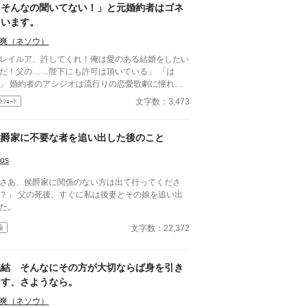
「そんなの聞いてない！」と元婚約者はゴネ
ています。
爽（ネソウ）
レイルア、許してくれ！俺は愛のある結婚をしたい
だ！父の……陛下にも許可は頂いている」 「は
」 婚約者のアシジオは流行りの恋愛歌劇に憧れ
、この良縁を蹴った。 本当の身分を知らない
文字数：3,473
ﾄｼｮｰﾄ
……。
侯爵家に不要な者を追い出した後のこと
os
さあ、侯爵家に関係のない方は出て行ってくださ
、すぐに私は後妻とその娘を追い出
た。
文字数：22,372
編
完結 そんなにその方が大切ならば身を引き
ます、さようなら。
爽（ネソウ）