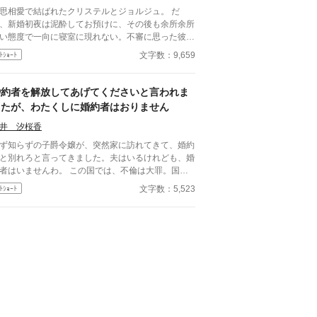
思相愛で結ばれたクリステルとジョルジュ。 だ
、新婚初夜は泥酔してお預けに、その後も余所余所
い態度で一向に寝室に現れない。不審に思った彼女
眠れない日々を送る。 そして、ある晩に玄関ドア
文字数：9,659
ﾄｼｮｰﾄ
開く音に気が付いた。使われていない離れに彼は通
ていたのだ。 そこには匿われていた美少年が棲ん
いて……
婚約者を解放してあげてくださいと言われま
したが、わたくしに婚約者はおりません
井 汐桜香
ず知らずの子爵令嬢が、突然家に訪れてきて、婚約
と別れろと言ってきました。夫はいるけれども、婚
者はいませんわ。 この国では、不倫は大罪。国教
教義に反するため、むち打ちの上、国外追放になり
文字数：5,523
ﾄｼｮｰﾄ
す。 話を擦り合わせていると、夫が帰ってき
……。