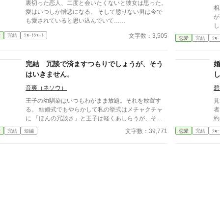
裏切った恋人、二度と会いたくないと彼女は思った。
相
愛はいつしか憎悪になる。 そして懲りない男は今で
が
も愛されていると思い込んでいて……
し
は
文字数：3,505
愛
完結
ｼｮｰﾄｼｮｰﾄ
恋愛
完結
ｼｮｰ
が
っ
で
完結 冗談で済ますつもりでしょうが、そう
はいきません。
音爽（ネソウ）
碧
王子の幼馴染はいつもわがまま放題。それを放置す
見
る。 結婚式でもやらかして私の挙式はメチャクチャ
者
に 「ほんの冗談さ」と王子は軽くあしらうが、そこ
約
に一人の男性が現れて……
の
文字数：39,771
愛
完結
短編
恋愛
完結
ｼｮｰ
ま
て