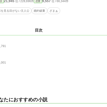
21,945
9,557
位 / 228,696件
位 / 66,344件
説
恋愛
男を見る目がない主人公
婚約破棄
ざまぁ
目次
1,791
2,001
なたにおすすめの小説