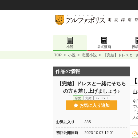
小説
公式漫画
投
TOP
>
小説
>
恋愛小説
>
【完結】ドレスと一
作品の情報
【
【完結】ドレスと一緒にそちら
の方も差し上げましょう♪
山
恋愛
完結
ｼｮｰﾄｼｮｰﾄ
今
お気に入り追加
て
「
人
お気に入り
385
初回公開日時
2023.10.07 12:01