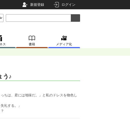
新規登録
ログイン
ネス
書籍
メディア化
ょう♪
こっちは、君には地味だ。」と私のドレスを物色し
ら失礼する。」
！？