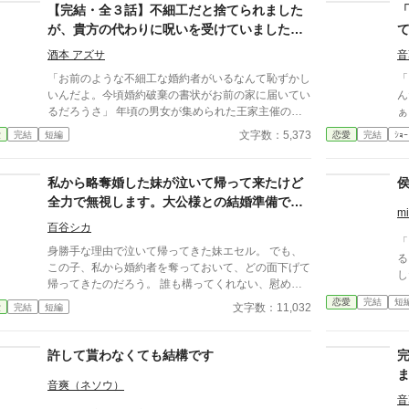
【完結・全３話】不細工だと捨てられました
が、貴方の代わりに呪いを受けていました。
もう代わりは辞めます。呪いの処理はご自身
酒本 アズサ
音
で！
「お前のような不細工な婚約者がいるなんて恥ずかし
「
いんだよ。今頃婚約破棄の書状がお前の家に届いてい
ん
るだろうさ」 年頃の男女が集められた王家主催のお
ぁ
茶会でそう言ったのは、幼い頃からの婚約者セザール
て
文字数：5,373
愛
完結
短編
恋愛
完結
ｼｮｰ
様。 確かに私は見た目がよくない、血色は悪く、肌
で
も髪もかさついている上、目も落ちくぼんでみっとも
ない。 だけどこれはあの日呪われたセザール様を助
私から略奪婚した妹が泣いて帰って来たけど
けたい一心で、身代わりになる魔導具を使った結果な
全力で無視します。大公様との結婚準備で忙
のに。 当時は私に申し訳なさそうにしながらも感謝
mi
しい～忙しいぃ～♪
していたのに、時と共に忘れてしまわれたのですね。
百谷シカ
「
結局婚約破棄されてしまった私は、抱き続けていた恋
身勝手な理由で泣いて帰ってきた妹エセル。 でも、
る？」 父の死後
心と共に身代わりの魔導具も捨てます。 当然呪いは
この子、私から婚約者を奪っておいて、どの面下げて
し
本来の標的に向かいますからね？ 日に日に本来の美
帰ってきたのだろう。 誰も構ってくれない、慰めて
しさを取り戻す私とは対照的に、セザール様は……。
くれないと泣き喚くエセル。 両親はひたすらに妹を
恋愛
完結
短
文字数：11,032
愛
完結
短編
恩を忘れた愚かな婚約者には同情しません！
スルー。 「お黙りなさい、エセル。今はヘレンの結
婚準備で忙しいの！」 「お姉様なんかほっとけばい
いじゃない！！」 無理よ。 だって私、大公様の妻に
許して貰わなくても結構です
なるんだもの。 大忙しよ。
音爽（ネソウ）
音