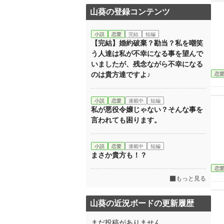
山葵の登録コンテンツ
小説
恋愛
完結
短編
【完結】婚約破棄？勘当？私を嘲笑
う人達は私が不幸になる事を望んで
いましたが、残念ながら不幸になる
のは貴方達ですよ♪
恋
小説
恋愛
連載中
短編
私が悪役令嬢じゃない？そんな事を
言われても困ります。
小説
恋愛
連載中
短編
まさか貴方も！？
恋
もっと見る
山葵の近況ボードの更新履歴
まだ投稿がありません