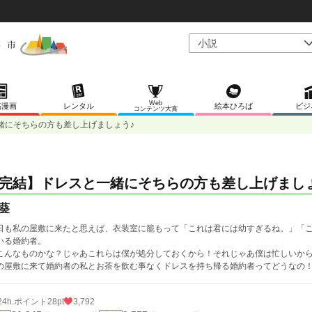
Web
稿漫画
レンタル
絵本ひろば
ビジ
コンテンツ大賞
緒にそちらの方も差し上げましょう♪
完結】ドレスと一緒にそちらの方も差し上げまし
葵
日も私の屋敷に来たと思えば、衣装室に籠もって「これは君には幼すぎるね。」「
いる婚約者。
こんなものかな？じゃあこれらは僕が処分しておくから！それじゃあ僕は忙しいか
の屋敷に来て婚約者の私とお茶を飲む事なくドレスを持ち帰る婚約者ってどうなの
24h.ポイント
28pt
3,792