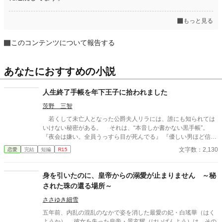
もっと見る
このコンテンツについて報告する
あなたにおすすめの小説
人生終了手帳を年下王子に拾われました
茨野 三智
若くして未亡人となった公爵夫人リラには、誰にも知られては
いけない秘密がある。 それは、“本音しか書かない黒手帳”。
『夜会は嫌い。全員うっすら目が死んでる』 『優しい男ほど信用
ならない』 『第二王子殿下は大型犬みたい』 そんな危険すぎる
文字数：2,130
恋愛
完結
短編
R15
手帳を、ある日うっかり紛失。 しかも拾った相手は、書かれて
いた本人――第二王子ヘンリーだった。 「返していただけま
す？」 「嫌だ」 黒歴史を握られた未亡人公爵夫人と、彼女
身を引いたのに、皇帝からの溺愛が止まりません ～秘
の“本音”に妙に執着する年下王子。 これは、建前ばかりの社交
された珠の還る場所～
界で、本音を拾ってしまった二人の話。
ささゆき細雪
五年前、内乱の混乱のなかで姿を消した最愛の妃・白瑤華（はく
ようか）。 彼女を失った皇帝・景玄耀（けいげんよう）は、その