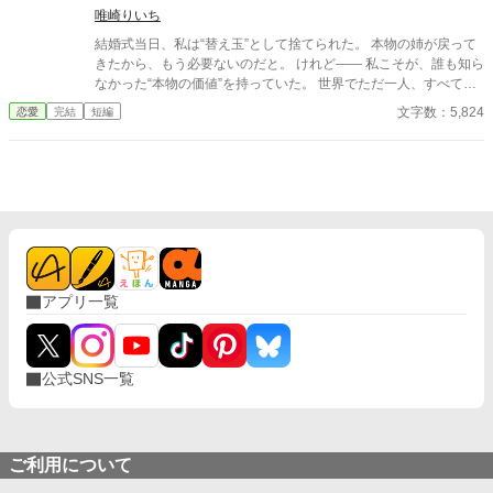
も手遅れです～
唯崎りいち
結婚式当日、私は“替え玉”として捨てられた。 本物の姉が戻って
きたから、もう必要ないのだと。 けれど—— 私こそが、誰も知ら
なかった“本物の価値”を持っていた。 世界でただ一人、すべてを
癒す力。 そして、その価値を知るただ一人の人が、皇帝となって
文字数：5,824
恋愛
完結
短編
私を迎えに来る。 これは、すべてを失った少女が、本当に必要と
される場所へ辿り着く物語。
アプリ一覧
公式SNS一覧
ご利用について