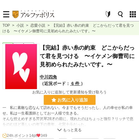
TOP
>
小説
>
恋愛小説
>
【完結】赤い糸の約束 どこからだって君を見つ
ける 〜イケメン御曹司に見初められたみたいです。〜
恋愛
完結
短編
【完結】赤い糸の約束 どこからだっ
て君を見つける 〜イケメン御曹司に
見初められたみたいです。〜
中川四角
（近況ボード：
6 件
）
お気に入りに追加して更新通知を受け取ろう
お気に入り追加
一 私に素敵な恋なんて訪れない。今までもそうだったし、人の幸せが私の幸
せ。私は一生看護師としてお一人様で生きる。
そんな控えめすぎる芹沢琴28才の前に、現れたのはちょっと強引？リッチで息
をのむほど美しいの年下の青年、七宮十斗だった。
ひょんな事から、琴は、十斗とあるパーティーに行く約束をしてしまう。
24h.ポイント
14pt
349