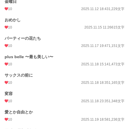
金曜日
恋愛
12,919 位 / 66,325 件
10
2025.11.12 18:43
1,229文字
お気に入り
10
おめかし
24h.ポイント
14 pt
10
2025.11.15 11:26
615文字
文字数
34,301
パーティーの花たち
更新日時
2026.01.02 17:05
10
2025.11.17 19:47
1,151文字
初回公開日時
2025.11.05 17:24
plus belle 〜最も美しい〜
10
2025.11.18 15:14
1,473文字
初回完結日時
2026.01.10 18:47
週間ポイント
サックスの前に
42 pt (48,661 位)
10
2025.11.18 18:35
1,165文字
月間ポイント
364 pt (40,344 位)
変容
年間ポイント
12,577 pt (27,252 位)
10
2025.11.18 23:35
1,348文字
累計ポイント
12,612 pt (87,739 位)
愛とか自由とか
10
2025.11.19 18:58
1,236文字