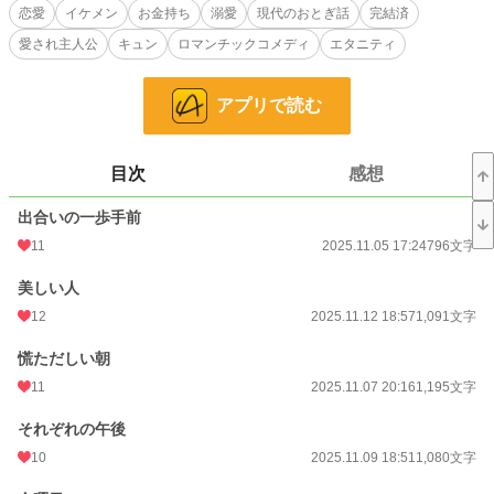
恋愛
イケメン
お金持ち
溺愛
現代のおとぎ話
完結済
特定の女性と深く付き合わないと噂の十斗、琴は、お金持ちの気まぐれだと思
愛され主人公
キュン
ロマンチックコメディ
エタニティ
う。
十斗をめぐる女の子達の複雑な気持ち。
アプリで読む
さらに職場で小さな事件が。
距離を縮める琴と十斗だったが、琴の意外な本音とは？
目次
感想
クリスマス前、琴に助けられた患者さんの想いが優しく琴の背中を押す。
出合いの一歩手前
不器用な2人のロマンチックコメディ。
11
2025.11.05 17:24
796文字
美しい人
12
2025.11.12 18:57
1,091文字
慌ただしい朝
11
2025.11.07 20:16
1,195文字
それぞれの午後
10
2025.11.09 18:51
1,080文字
小説
30,164 位 / 228,635 件