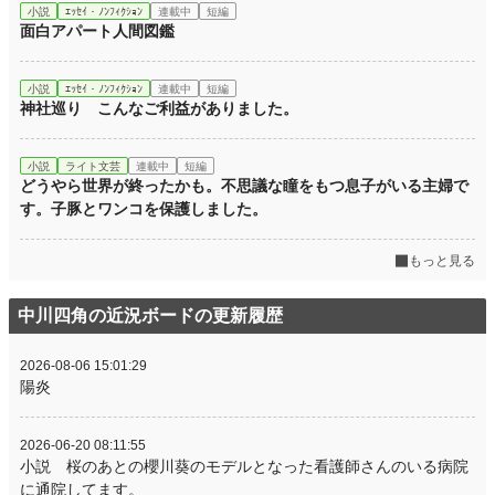
小説
ｴｯｾｲ・ﾉﾝﾌｨｸｼｮﾝ
連載中
短編
面白アパート人間図鑑
小説
ｴｯｾｲ・ﾉﾝﾌｨｸｼｮﾝ
連載中
短編
神社巡り こんなご利益がありました。
小説
ライト文芸
連載中
短編
どうやら世界が終ったかも。不思議な瞳をもつ息子がいる主婦で
す。子豚とワンコを保護しました。
もっと見る
中川四角の近況ボードの更新履歴
2026-08-06 15:01:29
陽炎
2026-06-20 08:11:55
小説 桜のあとの櫻川葵のモデルとなった看護師さんのいる病院
に通院してます。