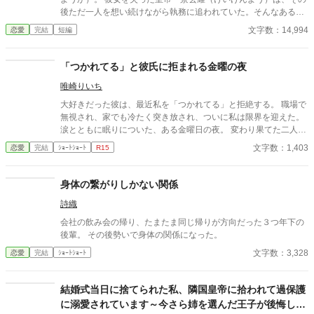
後ただ一人を想い続けながら執務に追われていた。そんなある
日、書類に彼女の名前を発見し、居ても立っても居られなくな
文字数：14,994
恋愛
完結
短編
る。 ――死んだはずの彼女が、生きている？ 同姓同名かもしれな
いが確かめずにいられなくなった彼は地方巡察を決行。そこで、
彼によく似た幼子とともに彼女と再会、地方官吏として働く瑤華
「つかれてる」と彼氏に拒まれる金曜の夜
と、珠児（しゅじ）を見て、皇帝は決意する――もう二度と、逃
唯崎りいち
がさないと。 「今さら、逃げ道があると思うなよ」 瑤華を玄耀は
責めずに、待ちの姿勢で包み込み、囲い込んでいく。 秘された皇
大好きだった彼は、最近私を「つかれてる」と拒絶する。 職場で
子と、選び直した愛。 三人で食卓を囲む幸福が、国をも動かすこ
無視され、家でも冷たく突き放され、ついに私は限界を迎えた。
とになるなんて――？ ＊ ＊ ＊ 後宮から逃げ出して身を
涙とともに眠りについた、ある金曜日の夜。 変わり果てた二人の
引いたのに、皇帝の溺愛は止まらない――これはそんな、中華風
関係は、予想もしない結末を迎える。
文字数：1,403
恋愛
完結
ｼｮｰﾄｼｮｰﾄ
R15
異世界ロマンス。
身体の繋がりしかない関係
詩織
会社の飲み会の帰り、たまたま同じ帰りが方向だった３つ年下の
後輩。 その後勢いで身体の関係になった。
文字数：3,328
恋愛
完結
ｼｮｰﾄｼｮｰﾄ
結婚式当日に捨てられた私、隣国皇帝に拾われて過保護
に溺愛されています～今さら姉を選んだ王子が後悔して