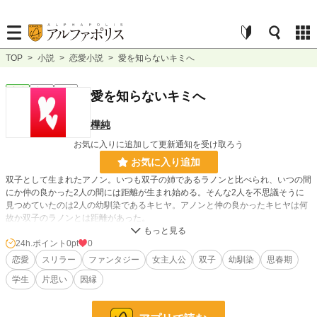
TOP
>
小説
>
恋愛小説
>
愛を知らないキミへ
恋愛
完結
長編
愛を知らないキミへ
樺純
お気に入りに追加して更新通知を受け取ろう
お気に入り追加
双子として生まれたアノン。いつも双子の姉であるラノンと比べられ、いつの間
にか仲の良かった2人の間には距離が生まれ始める。そんな2人を不思議そうに
見つめていたのは2人の幼馴染であるキヒヤ。アノンと仲の良かったキヒヤは何
故か双子のラノンとは距離があった。
そんな3人が思春期を迎えたとき、繋いでいた糸が大きくもつれ絡まりはじめ
る。
24h.ポイント
0pt
0
キミが…アナタが…オマエが…
恋愛
スリラー
ファンタジー
女主人公
双子
幼馴染
思春期
愛と憎しみと悲しみ。
学生
片思い
因縁
絡み合ってしまった糸は解けることが出来るのだろうか？
小説
228,935 位 / 228,935 件