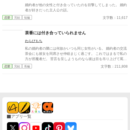
婚約者が他の女性と付き合っていたのを目撃してしまった。 婚約
者が好きだった主人公の話。
文字数：11,617
恋愛
完結
短編
茶番には付き合っていられません
わらびもち
私の婚約者の隣には何故かいつも同じ女性がいる。 婚約者の交流
茶会にも彼女を同席させ仲睦まじく過ごす。 これではまるで私の
方が邪魔者だ。 苦言を呈しようものなら彼は目を吊り上げて罵倒
する。 どうして婚約者同士の交流にわざわざ部外者を連れてくる
文字数：211,808
恋愛
完結
長編
のか。 彼が何をしたいのかさっぱり分からない。 もうこんな茶番
に付き合っていられない。 そんなにその女性を傍に置きたいのな
ら好きにすればいいわ。
アプリ一覧