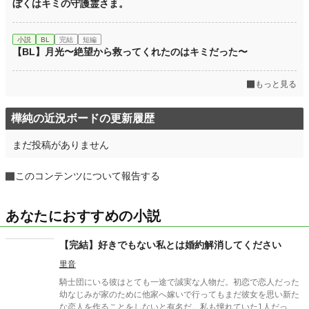
ぼくはキミの守護霊さま。
小説
BL
完結
短編
【BL】月光〜絶望から救ってくれたのはキミだった〜
もっと見る
樺純の近況ボードの更新履歴
まだ投稿がありません
このコンテンツについて報告する
あなたにおすすめの小説
【完結】好きでもない私とは婚約解消してください
里音
騎士団にいる彼はとても一途で誠実な人物だ。初恋で恋人だった
幼なじみが家のために他家へ嫁いで行ってもまだ彼女を思い新た
な恋人を作ることをしないと有名だ。私も憧れていた1人だっ