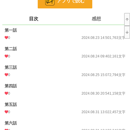
アプリで読む
恋愛
66,396 位 / 66,396 件
お気に入り
14
目次
感想
24h.ポイント
0 pt
第一話
0
2024.08.23 14:50
1,763文字
文字数
93,025
第二話
更新日時
2024.09.14 10:31
0
2024.08.24 09:40
2,161文字
初回公開日時
2024.08.23 14:50
第三話
初回完結日時
2024.09.14 10:32
0
2024.08.25 15:07
2,794文字
週間ポイント
7 pt (78,785 位)
第四話
月間ポイント
7 pt (116,421 位)
0
2024.08.30 20:54
1,158文字
年間ポイント
315 pt (114,439 位)
第五話
累計ポイント
14,684 pt (82,051 位)
0
2024.08.31 13:02
2,457文字
第六話