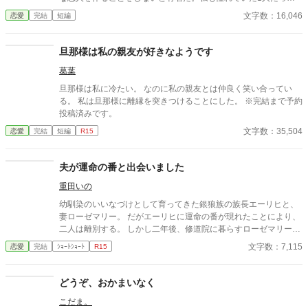
た。 そんな彼との婚約が成立した。それは彼の行動で私が傷を負
文字数：16,046
恋愛
完結
短編
ったからだ。傷は残らないのに責任感からの婚約ではあるが、彼
はプロポーズをしてくれた。その瞬間憧れが好きになっていた。
婚約して6ヶ月、接点のほとんどない2人だが少しずつ距離も縮ま
旦那様は私の親友が好きなようです
り幸せな日々を送っていた。と思っていたのに、彼の元恋人が離
葛葉
婚をして帰ってくる話を聞いて彼が私との婚約を「最悪だ」と後
悔しているのを聞いてしまった。
旦那様は私に冷たい。 なのに私の親友とは仲良く笑い合ってい
る。 私は旦那様に離縁を突きつけることにした。 ※完結まで予約
投稿済みです。
文字数：35,504
恋愛
完結
短編
R15
夫が運命の番と出会いました
重田いの
幼馴染のいいなづけとして育ってきた銀狼族の族長エーリヒと、
妻ローゼマリー。 だがエーリヒに運命の番が現れたことにより、
二人は離別する。 しかし二年後、修道院に暮らすローゼマリーの
元へエーリヒが現れ――!?
文字数：7,115
恋愛
完結
ｼｮｰﾄｼｮｰﾄ
R15
どうぞ、おかまいなく
こだま。