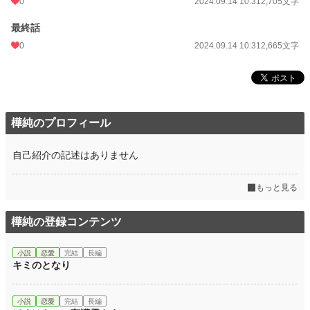
0
2024.09.14 10:31
2,705文字
最終話
0
2024.09.14 10:31
2,665文字
樺純のプロフィール
自己紹介の記述はありません
もっと見る
樺純の登録コンテンツ
小説
恋愛
完結
長編
キミのとなり
小説
恋愛
完結
長編