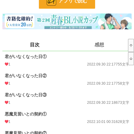
アプリで読む
***
序盤で攻めくんが、一度命を落とします。
基本コメディですが、前半と後半、わりと重めな展開になると思われます。
それでも大丈夫な方のみ、閲覧お願いします。
***
表紙は今回も、つたないながらも自作です。
ないとは思いますが、無断での使用を禁止します。
目次
感想
小説
228,950 位 / 228,950 件
君がいなくなった日①
BL
31,454 位 / 31,454 件
1
2022.09.30 22:17
755文字
お気に入り
26
君がいなくなった日②
24h.ポイント
0 pt
1
2022.09.30 22:17
758文字
文字数
33,718
君がいなくなった日③
更新日時
2022.11.15 11:52
1
2022.09.30 22:18
673文字
初回公開日時
2022.09.30 22:17
悪魔見習いとの契約①
週間ポイント
14 pt (70,247 位)
1
2022.10.01 00:31
628文字
月間ポイント
70 pt (73,336 位)
悪魔見習いとの契約②