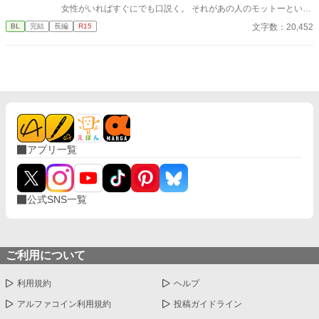
女性がいればすぐにでも口説く。 それがあの人のモットーという
やつでしょう。 どれだけあの人を思っても、無駄だと分かってい
文字数：20,452
BL
完結
長編
R15
ながらなかなか終止符を打てない私についにチャンスがやってき
ました。 これで終らせることが出来る、そう思っていました。
アプリ一覧
公式SNS一覧
ご利用について
利用規約
ヘルプ
アルファコイン利用規約
投稿ガイドライン