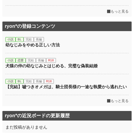
もっと見る
ryon*の登録コンテンツ
小説
BL
完結
長編
幼なじみをやめる正しい方法
小説
恋愛
完結
長編
R18
犬猿の仲の幼なじみとはじめる、完璧な偽装結婚
小説
BL
完結
長編
R18
【完結】嘘つきオメガは、騎士団長様の一途な執愛から逃れたい
もっと見る
ryon*の近況ボードの更新履歴
まだ投稿がありません