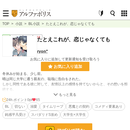
TOP
>
小説
>
BL小説
>
たとえこれが、恋じゃなくても
BL
連載中
長編
R18
たとえこれが、恋じゃなくても
ryon*
お気に入りに追加して更新通知を受け取ろう
お気に入り追加
冬休みが始まる、少し前。
晴は同じ大学に通う親友の、聡哉に告白をされた。
しかし同性である彼に対して、友情以上の感情を持てないからと、その想いを拒
絶する。
そのおよそ一週間後の、晴の誕生日。
24h.ポイント
0pt
65
聡哉が赤信号の交差点に飛び出し、自ら命を絶ってしまった。
BL
切ない
溺愛
タイムリープ
悪魔との契約
コメディ要素あり
鈍感平凡受け
スパダリドS攻め
大学生×大学生
それ以来ずっと、三年もの間自身を責め続けていた晴だったがある日、子供みた
いな悪魔見習いと出逢い……