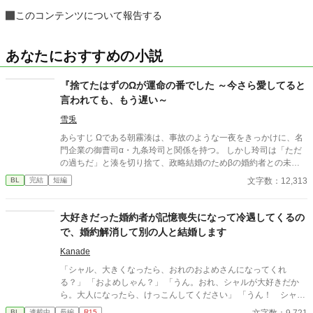
このコンテンツについて報告する
あなたにおすすめの小説
『捨てたはずのΩが運命の番でした ～今さら愛してると
言われても、もう遅い～
雪兎
あらすじ Ωである朝霧湊は、事故のような一夜をきっかけに、名
門企業の御曹司α・九条玲司と関係を持つ。 しかし玲司は「ただ
の過ちだ」と湊を切り捨て、政略結婚のためβの婚約者との未来
を選んだ。 深く傷ついた湊は、彼の前から姿を消す。 数か月後―
文字数：12,313
BL
完結
短編
―。 湊の身体は、これまで誰も知らなかった希少な『遅咲きΩ』
として覚醒する。 その瞬間、玲司は初めて湊こそが運命の番だっ
たと知る。 「戻ってきてくれ」 今さら必死に追いかけてくる玲
大好きだった婚約者が記憶喪失になって冷遇してくるの
司。 だが湊の隣には、自分を支え続けてくれた医師のα・神崎伊
で、婚約解消して別の人と結婚します
織がいた。 「あなたは俺を捨てたでしょう」 後悔に苦しむα、執
着する第二のα、そして希少Ωを巡る陰謀。 もう二度と傷つきた
Kanade
くないΩが最後に選ぶ相手とは――。 捨てた側の後悔と執着が加
「シャル、大きくなったら、おれのおよめさんになってくれ
速する、すれ違いオメガバースBL。
る？」 「およめしゃん？」 「うん。おれ、シャルが大好きだか
ら。大人になったら、けっこんしてください」 「うん！ シャル
もリュシーしゃま、だいしゅき！ およめしゃん、なる！」 ✩
文字数：9,721
BL
連載中
長編
R15