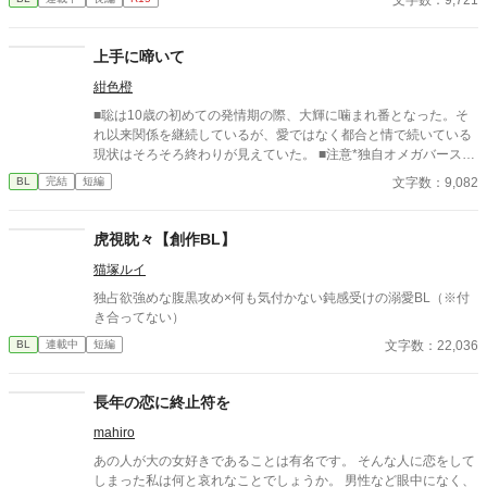
✩ ✩ 幼き日に交わした『約束』。二人が正式に婚約したの
は、シャーロットが十二歳、リュシオンが十七歳のとき。 それ
から三年。リュシオンが事故により記憶喪失になったことで、全
上手に啼いて
てが狂っていく――。 ――――――――――― ✻男しかいな
紺色橙
い、αとΩしかいない世界観なので、女性やβといった概念は出て
きません。 ✻独自設定の異世界オメガバースです。 ✻4話までは
■聡は10歳の初めての発情期の際、大輝に噛まれ番となった。そ
毎日更新。その後は週3話の更新を目指します。執筆しながらの
れ以来関係を継続しているが、愛ではなく都合と情で続いている
更新、遅筆なのでゆっくりペースにはなりますが、完結は保証い
現状はそろそろ終わりが見えていた。 ■注意*独自オメガバース設
たします。 ☆8/7 15時更新 HOT女性向けランキング42位！ あ
定。■『それは愛か本能か』と同じ世界設定です。関係は一切な
文字数：9,082
BL
完結
短編
りがとうございます😊
し。
虎視眈々【創作BL】
猫塚ルイ
独占欲強めな腹黒攻め×何も気付かない鈍感受けの溺愛BL（※付
き合ってない）
文字数：22,036
BL
連載中
短編
長年の恋に終止符を
mahiro
あの人が大の女好きであることは有名です。 そんな人に恋をして
しまった私は何と哀れなことでしょうか。 男性など眼中になく、