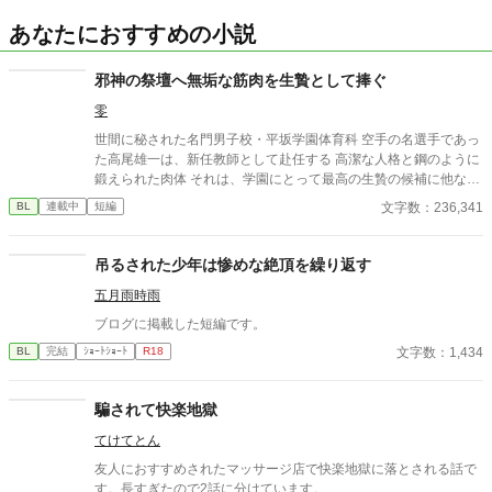
あなたにおすすめの小説
邪神の祭壇へ無垢な筋肉を生贄として捧ぐ
零
世間に秘された名門男子校・平坂学園体育科 空手の名選手であっ
た高尾雄一は、新任教師として赴任する 高潔な人格と鋼のように
鍛えられた肉体 それは、学園にとって最高の生贄の候補に他なら
なかった 至高の筋肉を持つ、精神を削られ意志をなくした青年を
文字数：236,341
BL
連載中
短編
太古の神に捧げるため、“水”、“風”、“土”の信奉者達が暗躍する 意
志をなくし筋肉の操り人形と化した“デク” 消える教師 山奥の男子
校で繰り広げられるダークファンタジー
吊るされた少年は惨めな絶頂を繰り返す
五月雨時雨
ブログに掲載した短編です。
文字数：1,434
BL
完結
ｼｮｰﾄｼｮｰﾄ
R18
騙されて快楽地獄
てけてとん
友人におすすめされたマッサージ店で快楽地獄に落とされる話で
す。長すぎたので2話に分けています。