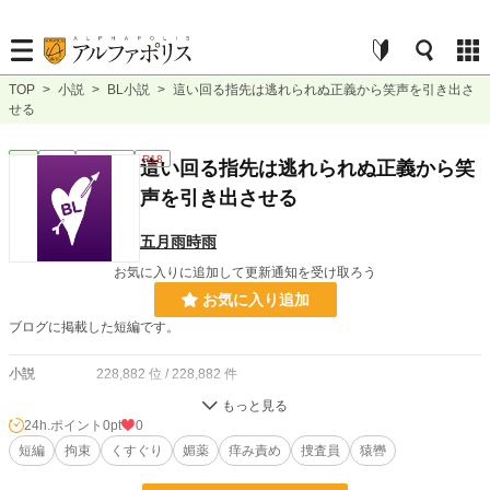
TOP
>
小説
>
BL小説
>
這い回る指先は逃れられぬ正義から笑声を引き出さ
せる
BL
完結
ｼｮｰﾄｼｮｰﾄ
R18
這い回る指先は逃れられぬ正義から笑
声を引き出させる
五月雨時雨
お気に入りに追加して更新通知を受け取ろう
お気に入り追加
ブログに掲載した短編です。
小説
228,882 位 / 228,882 件
BL
31,447 位 / 31,447 件
24h.ポイント
0pt
0
お気に入り
短編
拘束
4
くすぐり
媚薬
痒み責め
捜査員
猿轡
24h.ポイント
0 pt