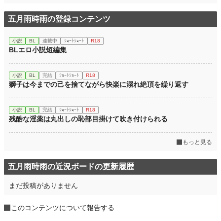
五月雨時雨の登録コンテンツ
小説
BL
連載中
ｼｮｰﾄｼｮｰﾄ
R18
BLエロ小説短編集
小説
BL
完結
ｼｮｰﾄｼｮｰﾄ
R18
獅子は今までの己を捨てながら快楽に溺れ絶頂を繰り返す
小説
BL
完結
ｼｮｰﾄｼｮｰﾄ
R18
残酷な淫薬は丸出しの恥部目掛けて吹き付けられる
もっと見る
五月雨時雨の近況ボードの更新履歴
まだ投稿がありません
このコンテンツについて報告する