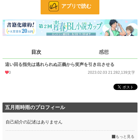
アプリで読む
文字数
2,139
更新日時
2023.02.03 21:28
初回公開日時
2023.02.03 21:28
初回完結日時
2023.02.03 21:28
目次
感想
週間ポイント
42 pt (48,661 位)
這い回る指先は逃れられぬ正義から笑声を引き出させる
月間ポイント
161 pt (56,016 位)
0
2023.02.03 21:28
2,139文字
年間ポイント
1,120 pt (81,614 位)
累計ポイント
14,685 pt (82,047 位)
五月雨時雨のプロフィール
自己紹介の記述はありません
もっと見る