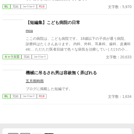
文字数：5,970
BL
完結
ｼｮｰﾄｼｮｰﾄ
R18
【短編集】こども病院の日常
moa
ここの病院は、こども病院です。 18歳以下の子供が通う病院、
診療科はたくさんあります。 内科、外科、耳鼻科、歯科、皮膚科
etc… ただただ医者目線で色々な病気を治療していくだけの小説
です。 恋愛要素などは一切ありません。 密着病院24時！的な感
文字数：20,633
キャラ文芸
完結
ｼｮｰﾄｼｮｰﾄ
じです。 人物像などは表記していない為、読者様のご想像にお任
せします。 ※泣く表現、痛い表現など嫌いな方は読むのをお控え
ください。 歯科以外の医療知識はそこまで詳しくないのですみま
機械に吊るされ男は容赦無く弄ばれる
せんがご了承ください。
五月雨時雨
ブログに掲載した短編です。
文字数：1,634
BL
完結
ｼｮｰﾄｼｮｰﾄ
R18