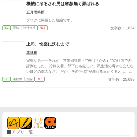
機械に吊るされ男は容赦無く弄ばれる
五月雨時雨
ブログに掲載した短編です。
文字数：1,634
BL
完結
ｼｮｰﾄｼｮｰﾄ
R18
上司、快楽に沈むまで
赤林檎
完璧な男――それが、営業部課長・**榊（さかき）**の社内での
評判だった。 冷静沈着、部下にも厳しい。私生活の噂すら立たな
いほどの隙のなさ。 だが、その“完璧”が崩れる日がくるとは、誰
も想像していなかった。 入社三年目の篠原は、榊の直属の部下。
文字数：25,689
BL
連載中
短編
R15
真面目だが強気で、どこか挑発的な笑みを浮かべる青年。 ある
夜、取引先とのトラブル対応で二人だけが残ったオフィスで、 篠
原は上司に向かって、いつもの穏やかな口調を崩した。「……そ
んな顔、部下には見せないんですね」 疲労で僅かに緩んだ榊の表
情。 その弱さを見逃さず、篠原はデスク越しに距離を詰める。
「強がらなくていいですよ。俺の前では、もう」 指先が榊のネク
タイを掴む。 引き寄せられた瞬間、榊の理性は音を立てて崩れ
た。 拒むことも、許すこともできないまま、 彼は“部下”の手によ
って、ひとつずつ乱されていく。 言葉で支配され、触れられるた
アプリ一覧
びに、自分の知らなかった感情と快楽を知る。それは、上司とし