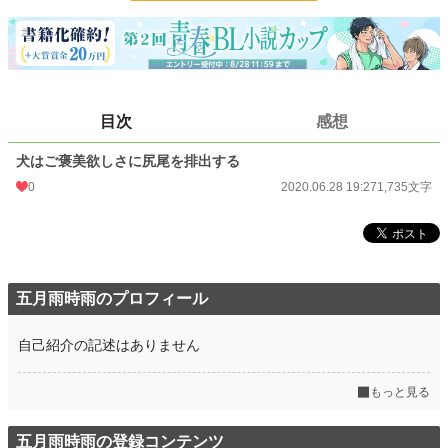
更新日時
2020.06.28 19:27
初回公開日時
2020.06.28 19:27
初回完結日時
2020.06.28 19:27
目次
感想
週間ポイント
7 pt (78,785 位)
犬はご褒美欲しさに尻尾を排出する
月間ポイント
105 pt (64,672 位)
0
2020.06.28 19:27
1,735文字
年間ポイント
1,533 pt (73,717 位)
累計ポイント
29,407 pt (58,756 位)
五月雨時雨のプロフィール
自己紹介の記述はありません
もっと見る
五月雨時雨の登録コンテンツ