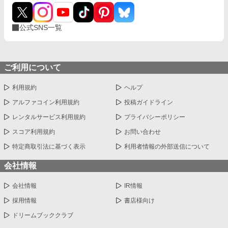
ての誇りを壊すほどに甘く、逃れられないほどに深い。 だが、篠
原の視線の奥に宿るのは、ただの欲望ではなかった。 そこには、
ずっと榊だけを見つめ続けてきた、静かな執着がある。 「俺、前
公式SNS一覧
から思ってたんです。 あなたが誰かに“支配される”ところ、き
っと綺麗だろうなって」 支配する側だったはずの男が、 支配され
ることで初めて“生きている”と感じてしまう――。 上司と部下、
立場も理性も、すべてが絡み合うオフィスの夜。 秘密の扉を開け
た榊は、もう戻れない。 快楽に溺れるその瞬間まで、彼を待つの
ご利用について
は破滅か、それとも救いか。 ――これは、ひとりの上司が“愛”と
いう名の支配に沈んでいく物語。
利用規約
ヘルプ
アルファコイン利用規約
投稿ガイドライン
レンタルサービス利用規約
プライバシーポリシー
スコア利用規約
お問い合わせ
特定商取引法に基づく表示
利用者情報の外部送信について
会社情報
会社情報
IR情報
採用情報
書店様向け
ドリームブッククラブ