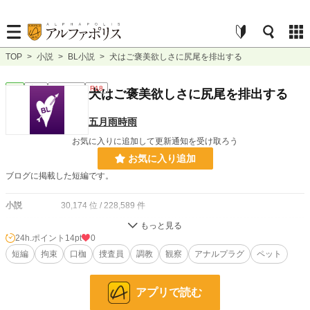
TOP
>
小説
>
BL小説
>
犬はご褒美欲しさに尻尾を排出する
BL
完結
ｼｮｰﾄｼｮｰﾄ
R18
犬はご褒美欲しさに尻尾を排出する
五月雨時雨
お気に入りに追加して更新通知を受け取ろう
お気に入り追加
ブログに掲載した短編です。
小説
30,174 位 / 228,589 件
BL
7,667 位 / 31,384 件
24h.ポイント
14pt
0
お気に入り
短編
拘束
17
口枷
捜査員
調教
観察
アナルプラグ
ペット
24h.ポイント
14 pt
アプリで読む
文字数
1,735