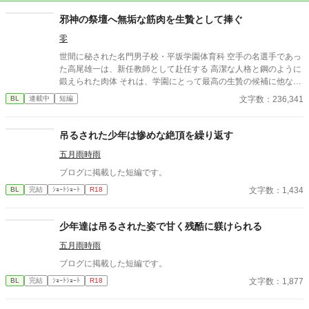
邪神の祭壇へ無垢な筋肉を生贄として捧ぐ
零
世間に秘された名門男子校・平坂学園体育科 空手の名選手であっ
た高尾雄一は、新任教師として赴任する 高潔な人格と鋼のように
鍛えられた肉体 それは、学園にとって最高の生贄の候補に他なら
なかった 至高の筋肉を持つ、精神を削られ意志をなくした青年を
文字数：236,341
BL
連載中
短編
太古の神に捧げるため、“水”、“風”、“土”の信奉者達が暗躍する 意
志をなくし筋肉の操り人形と化した“デク” 消える教師 山奥の男子
校で繰り広げられるダークファンタジー
吊るされた少年は惨めな絶頂を繰り返す
五月雨時雨
ブログに掲載した短編です。
文字数：1,434
BL
完結
ｼｮｰﾄｼｮｰﾄ
R18
少年達は吊るされた姿で甘く残酷に躾けられる
五月雨時雨
ブログに掲載した短編です。
文字数：1,877
BL
完結
ｼｮｰﾄｼｮｰﾄ
R18