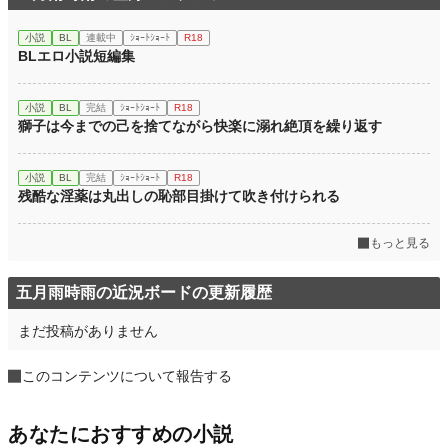
小説
BL
連載中
ｼｮｰﾄｼｮｰﾄ
R18
BLエロ小説短編集
小説
BL
完結
ｼｮｰﾄｼｮｰﾄ
R18
獅子は今までの己を捨てながら快楽に溺れ絶頂を繰り返す
小説
BL
完結
ｼｮｰﾄｼｮｰﾄ
R18
残酷な淫薬は丸出しの恥部目掛けて吹き付けられる
もっと見る
五月雨時雨の近況ボードの更新履歴
まだ投稿がありません
このコンテンツについて報告する
あなたにおすすめの小説