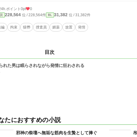
24h.ポイント
0pt
0
228,564
31,382
位 / 228,564件
位 / 31,382件
説
BL
短編
拘束
猿轡
捜査員
媚薬
放置
発情
目次
られた男は眠らされながら発情に狂わされる
0
なたにおすすめの小説
邪神の祭壇へ無垢な筋肉を生贄として捧ぐ