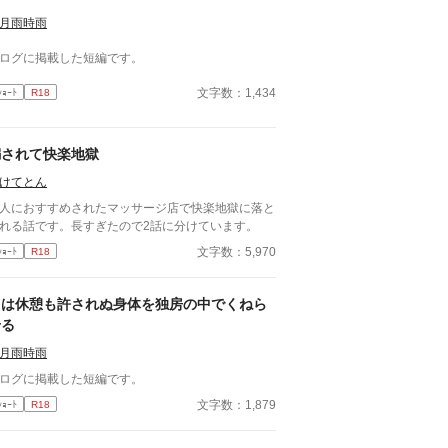
月雨時雨
ログに掲載した短編です。
文字数：1,434
ｼｮｰﾄ
R18
騙されて快楽地獄
けてとん
人におすすめされたマッサージ店で快楽地獄に落と
れる話です。長すぎたので2話に分けています。
文字数：5,970
ｼｮｰﾄ
R18
男は休憩も許されぬ身体を独房の中でくねら
せる
月雨時雨
ログに掲載した短編です。
文字数：1,879
ｼｮｰﾄ
R18