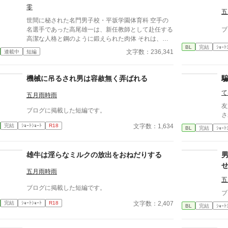
零
五
世間に秘された名門男子校・平坂学園体育科 空手の
名選手であった高尾雄一は、新任教師として赴任する
ブ
高潔な人格と鋼のように鍛えられた肉体 それは、学
BL
完結
ｼｮｰﾄ
園にとって最高の生贄の候補に他ならなかった 至高
文字数：236,341
連載中
短編
の筋肉を持つ、精神を削られ意志をなくした青年を太
古の神に捧げるため、“水”、“風”、“土”の信奉者達が暗
躍する 意志をなくし筋肉の操り人形と化した“デク”
機械に吊るされ男は容赦無く弄ばれる
消える教師 山奥の男子校で繰り広げられるダークフ
て
ァンタジー
五月雨時雨
友
ブログに掲載した短編です。
さ
文字数：1,634
完結
ｼｮｰﾄｼｮｰﾄ
R18
BL
完結
ｼｮｰﾄ
雄牛は淫らなミルクの放出をおねだりする
五月雨時雨
五
ブログに掲載した短編です。
ブ
文字数：2,407
完結
ｼｮｰﾄｼｮｰﾄ
R18
BL
完結
ｼｮｰﾄ