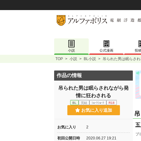
小説
公式漫画
投
TOP
>
小説
>
BL小説
>
吊られた男は眠らされ
作品の情報
吊られた男は眠らされながら発
情に狂わされる
BL
完結
ｼｮｰﾄｼｮｰﾄ
R18
お気に入り追加
吊
五
お気に入り
2
ブ
初回公開日時
2020.06.27 19:21