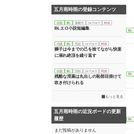
五月雨時雨の登録コンテンツ
小説
BL
連載中
ｼｮｰﾄｼｮｰﾄ
R18
BLエロ小説短編集
BL
小説
BL
完結
ｼｮｰﾄｼｮｰﾄ
R18
獅子は今までの己を捨てながら快楽
に溺れ絶頂を繰り返す
小説
BL
完結
ｼｮｰﾄｼｮｰﾄ
R18
BL
残酷な淫薬は丸出しの恥部目掛けて
吹き付けられる
もっと見る
五月雨時雨の近況ボードの更新
履歴
BL
まだ投稿がありません