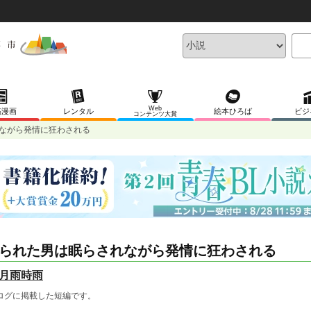
Web
稿漫画
レンタル
絵本ひろば
ビジ
コンテンツ大賞
ながら発情に狂わされる
られた男は眠らされながら発情に狂わされる
月雨時雨
ログに掲載した短編です。