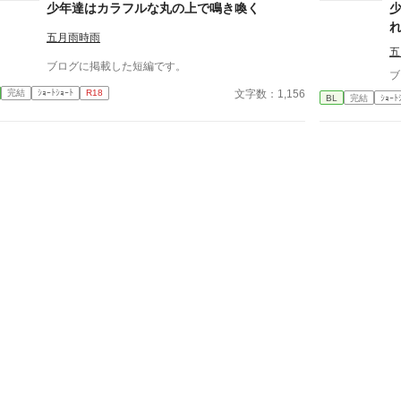
少年達はカラフルな丸の上で鳴き喚く
五月雨時雨
五
ブログに掲載した短編です。
ブ
文字数：1,156
完結
ｼｮｰﾄｼｮｰﾄ
R18
BL
完結
ｼｮｰﾄ