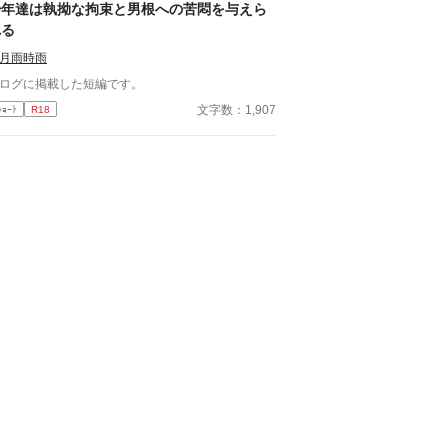
少年達は執拗な拘束と男根への苦悶を与えら
れる
月雨時雨
ログに掲載した短編です。
文字数：1,907
ｼｮｰﾄ
R18