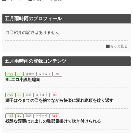
五月雨時雨のプロフィール
自己紹介の記述はありません
もっと見る
五月雨時雨の登録コンテンツ
小説
BL
連載中
ｼｮｰﾄｼｮｰﾄ
R18
BLエロ小説短編集
小説
BL
完結
ｼｮｰﾄｼｮｰﾄ
R18
獅子は今までの己を捨てながら快楽に溺れ絶頂を繰り返す
小説
BL
完結
ｼｮｰﾄｼｮｰﾄ
R18
残酷な淫薬は丸出しの恥部目掛けて吹き付けられる