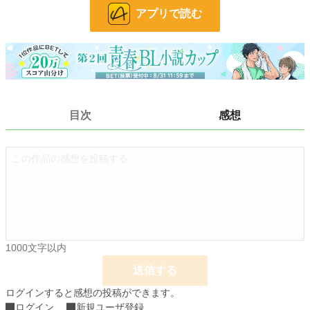
アプリで読む
文字数
1,247
更新日時
2023.01.24 22:40
初回公開日時
2023.01.24 22:40
初回完結日時
2023.01.24 22:40
目次
感想
週間ポイント
21 pt (61,348 位)
月間ポイント
91 pt (66,900 位)
年間ポイント
1,183 pt (80,400 位)
累計ポイント
11,268 pt (92,134 位)
1000文字以内
送信する
ログインすると感想の投稿ができます。
ログイン
新規ユーザ登録