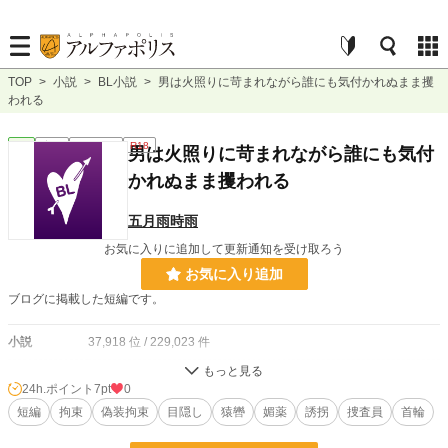
TOP
>
小説
>
BL小説
>
男は火照りに苛まれながら誰にも気付かれぬまま攫
われる
BL
完結
ｼｮｰﾄｼｮｰﾄ
R18
男は火照りに苛まれながら誰にも気付
かれぬまま攫われる
五月雨時雨
お気に入りに追加して更新通知を受け取ろう
お気に入り追加
ブログに掲載した短編です。
小説
37,918 位 / 229,023 件
BL
10,127 位 / 31,497 件
24h.ポイント
7pt
0
お気に入り
短編
拘束
6
偽装拘束
目隠し
猿轡
媚薬
誘拐
捜査員
首輪
24h.ポイント
7 pt