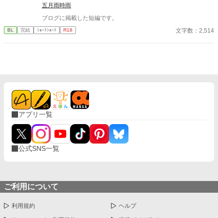
ずっと榊だけを見つめ続けてきた、静かな執着がある。 「俺、前
五月雨時雨
から思ってたんです。 あなたが誰かに“支配される”ところ、き
ブログに掲載した短編です。
っと綺麗だろうなって」 支配する側だったはずの男が、 支配され
ることで初めて“生きている”と感じてしまう――。 上司と部下、
文字数：2,514
BL
完結
ｼｮｰﾄｼｮｰﾄ
R18
立場も理性も、すべてが絡み合うオフィスの夜。 秘密の扉を開け
た榊は、もう戻れない。 快楽に溺れるその瞬間まで、彼を待つの
は破滅か、それとも救いか。 ――これは、ひとりの上司が“愛”と
いう名の支配に沈んでいく物語。
アプリ一覧
公式SNS一覧
ご利用について
利用規約
ヘルプ