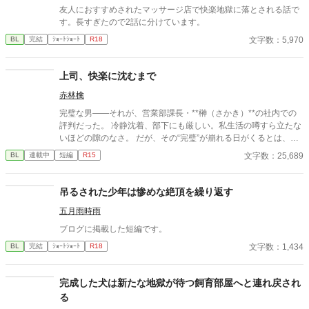
友人におすすめされたマッサージ店で快楽地獄に落とされる話で
す。長すぎたので2話に分けています。
文字数：5,970
BL
完結
ｼｮｰﾄｼｮｰﾄ
R18
上司、快楽に沈むまで
赤林檎
完璧な男――それが、営業部課長・**榊（さかき）**の社内での
評判だった。 冷静沈着、部下にも厳しい。私生活の噂すら立たな
いほどの隙のなさ。 だが、その“完璧”が崩れる日がくるとは、誰
も想像していなかった。 入社三年目の篠原は、榊の直属の部下。
文字数：25,689
BL
連載中
短編
R15
真面目だが強気で、どこか挑発的な笑みを浮かべる青年。 ある
夜、取引先とのトラブル対応で二人だけが残ったオフィスで、 篠
原は上司に向かって、いつもの穏やかな口調を崩した。「……そ
吊るされた少年は惨めな絶頂を繰り返す
んな顔、部下には見せないんですね」 疲労で僅かに緩んだ榊の表
五月雨時雨
情。 その弱さを見逃さず、篠原はデスク越しに距離を詰める。
「強がらなくていいですよ。俺の前では、もう」 指先が榊のネク
ブログに掲載した短編です。
タイを掴む。 引き寄せられた瞬間、榊の理性は音を立てて崩れ
文字数：1,434
BL
完結
ｼｮｰﾄｼｮｰﾄ
R18
た。 拒むことも、許すこともできないまま、 彼は“部下”の手によ
って、ひとつずつ乱されていく。 言葉で支配され、触れられるた
びに、自分の知らなかった感情と快楽を知る。それは、上司とし
完成した犬は新たな地獄が待つ飼育部屋へと連れ戻され
ての誇りを壊すほどに甘く、逃れられないほどに深い。 だが、篠
る
原の視線の奥に宿るのは、ただの欲望ではなかった。 そこには、