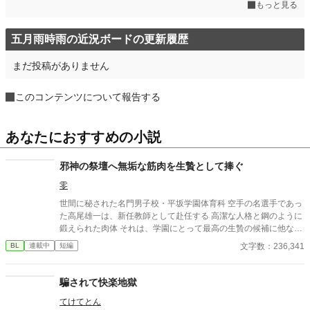
もっと見る
五月雨時雨の近況ボードの更新履歴
まだ投稿がありません
このコンテンツについて報告する
あなたにおすすめの小説
邪神の祭壇へ無垢な筋肉を生贄として捧ぐ
零
世間に秘された名門男子校・平坂学園体育科 空手の名選手であっ
た高尾雄一は、新任教師として赴任する 高潔な人格と鋼のように
鍛えられた肉体 それは、学園にとって最高の生贄の候補に他なら
なかった 至高の筋肉を持つ、精神を削られ意志をなくした青年を
文字数：236,341
BL
連載中
短編
太古の神に捧げるため、“水”、“風”、“土”の信奉者達が暗躍する 意
志をなくし筋肉の操り人形と化した“デク” 消える教師 山奥の男子
校で繰り広げられるダークファンタジー
騙されて快楽地獄
てけてとん