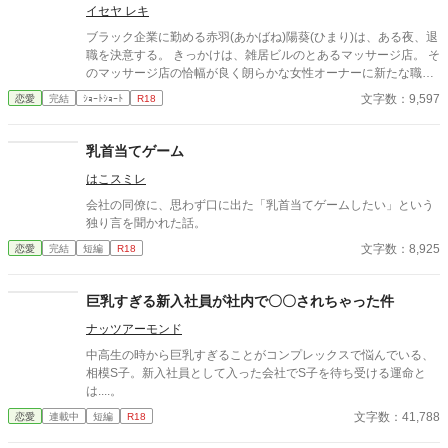
イセヤ レキ
ブラック企業に勤める赤羽(あかばね)陽葵(ひまり)は、ある夜、退
職を決意する。 きっかけは、雑居ビルのとあるマッサージ店。 そ
のマッサージ店の恰幅が良く朗らかな女性オーナーに新たな職場
を紹介されるが、そこには無口で無表情な男の店長がいて……？
文字数：9,597
恋愛
完結
ｼｮｰﾄｼｮｰﾄ
R18
※ストーリー構成上、導入部だけシリアスです。 ※他サイトにも
掲載しています。
乳首当てゲーム
はこスミレ
会社の同僚に、思わず口に出た「乳首当てゲームしたい」という
独り言を聞かれた話。
文字数：8,925
恋愛
完結
短編
R18
巨乳すぎる新入社員が社内で〇〇されちゃった件
ナッツアーモンド
中高生の時から巨乳すぎることがコンプレックスで悩んでいる、
相模S子。新入社員として入った会社でS子を待ち受ける運命と
は....。
文字数：41,788
恋愛
連載中
短編
R18