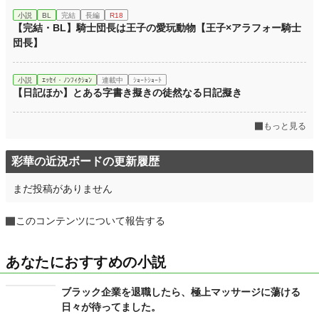
小説
BL
完結
長編
R18
【完結・BL】騎士団長は王子の愛玩動物【王子×アラフォー騎士
団長】
小説
ｴｯｾｲ・ﾉﾝﾌｨｸｼｮﾝ
連載中
ｼｮｰﾄｼｮｰﾄ
【日記ほか】とある字書き擬きの徒然なる日記擬き
もっと見る
彩華の近況ボードの更新履歴
まだ投稿がありません
このコンテンツについて報告する
あなたにおすすめの小説
ブラック企業を退職したら、極上マッサージに蕩ける
日々が待ってました。