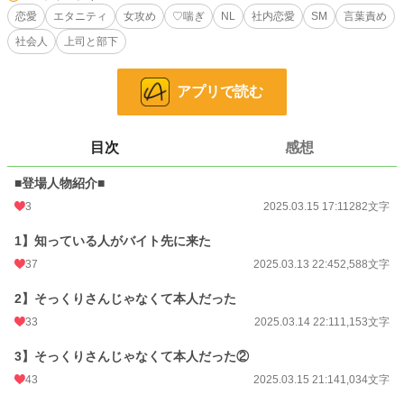
恋愛
エタニティ
女攻め
♡喘ぎ
NL
社内恋愛
SM
言葉責め
（え？？）
社会人
上司と部下
（えええええ？？？？）
アプリで読む
（ぶ、ぶぶぶ、部長～～～～！！！！）
なんていいながら、女性攻×男性受になります
男性の♡喘ぎも少し入ると思います
目次
感想
＊＊＊＊＊＊
という感じの話です。なんちゃってSMクラブなので緩く見て頂ければ幸いで
■登場人物紹介■
す。また、滅多にしないＮＬなので、重ねて緩く見て頂ければ。
一応Ｒをつけております。少し性的表現を含む展開になるかもしれません。読み
3
2025.03.15 17:11
282文字
切りの予定です。
お気軽にコメント頂けると嬉しいです。
1】知っている人がバイト先に来た
37
2025.03.13 22:45
2,588文字
小説
36,404 位 / 228,747 件
2】そっくりさんじゃなくて本人だった
恋愛
15,876 位 / 66,363 件
33
2025.03.14 22:11
1,153文字
お気に入り
42
3】そっくりさんじゃなくて本人だった②
24h.ポイント
7 pt
43
2025.03.15 21:14
1,034文字