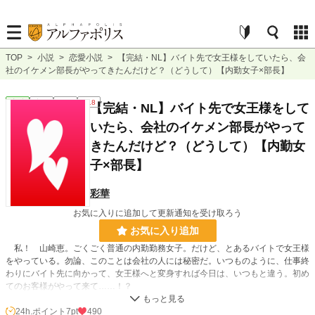
TOP
>
小説
>
恋愛小説
>
【完結・NL】バイト先で女王様をしていたら、会
社のイケメン部長がやってきたんだけど？（どうして）【内勤女子×部長】
恋愛
完結
短編
R18
【完結・NL】バイト先で女王様をして
いたら、会社のイケメン部長がやって
きたんだけど？（どうして）【内勤女
子×部長】
彩華
お気に入りに追加して更新通知を受け取ろう
お気に入り追加
私！ 山崎恵。ごくごく普通の内勤勤務女子。だけど、とあるバイトで女王様
をやっている。勿論、このことは会社の人には秘密だ。いつものように、仕事終
わりにバイト先に向かって、女王様へと変身すれば今日は、いつもと違う。初め
てのお客様がやって来て……！？
（え？）
24h.ポイント
7pt
490