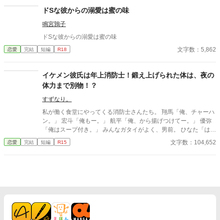
ドSな彼からの溺愛は蜜の味
鳴宮鶉子
ドSな彼からの溺愛は蜜の味
文字数：5,862
恋愛
完結
短編
R18
イケメン彼氏は年上消防士！鍛え上げられた体は、夜の
体力まで別物！？
すずなり。
私が働く食堂にやってくる消防士さんたち。 翔馬「俺、チャーハ
ン。」 宏斗「俺もー。」 航平「俺、から揚げつけてー。」 優弥
「俺はスープ付き。」 みんなガタイがよく、男前。 ひなた「はー
いっ。ちょっと待ってくださいねーっ。」 慌ただしい昼時を過ぎ
文字数：104,652
恋愛
完結
短編
R15
ると、私の仕事は終わる。 終わった後、私は行かなきゃいけない
ところがある。 ひなた「すみませーん、子供のお迎えにきました
ー。」 保育園に迎えに行かなきゃいけない子、『太陽』。 私は子
供と一緒に・・・暮らしてる。 ーーーーーーーーーーーーーーー
ー 翔馬「おいおい嘘だろ？」 宏斗「子供・・・いたんだ・・。」
航平「いくつん時の子だよ・・・・。」 優弥「マジか・・・。」
消防署で開かれたお祭りに連れて行った太陽。 太陽の存在を知っ
た一人の消防士さんが・・・私に言った。 「俺は太陽がいてもい
い。・・・太陽の『パパ』になる。」 「俺はひなたが好き