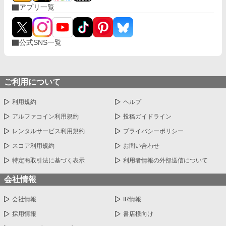
アプリ一覧
だ。・・・絶対振り向かせるから覚悟しとけよ？」 ※お話に出て
くる内容は、全て想像の世界です。現実世界とは何ら関係ありま
せん。 ※感想やコメントは受け付けることができません。 メンタ
ルが薄氷なもので・・・すみません。 言葉も足りませんが読んで
公式SNS一覧
いただけたら幸いです。 楽しんでいただけたら嬉しく思います。
ご利用について
利用規約
ヘルプ
アルファコイン利用規約
投稿ガイドライン
レンタルサービス利用規約
プライバシーポリシー
スコア利用規約
お問い合わせ
特定商取引法に基づく表示
利用者情報の外部送信について
会社情報
会社情報
IR情報
採用情報
書店様向け