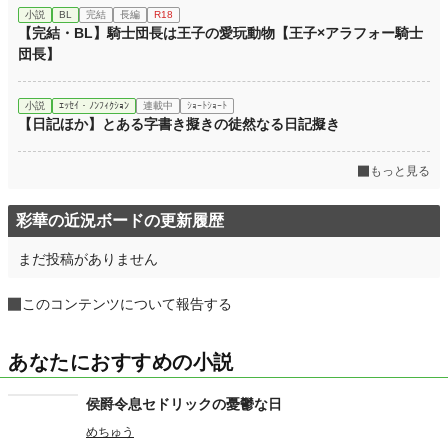
小説
BL
完結
長編
R18
【完結・BL】騎士団長は王子の愛玩動物【王子×アラフォー騎士
団長】
小説
ｴｯｾｲ・ﾉﾝﾌｨｸｼｮﾝ
連載中
ｼｮｰﾄｼｮｰﾄ
【日記ほか】とある字書き擬きの徒然なる日記擬き
もっと見る
彩華の近況ボードの更新履歴
まだ投稿がありません
このコンテンツについて報告する
あなたにおすすめの小説
侯爵令息セドリックの憂鬱な日
めちゅう