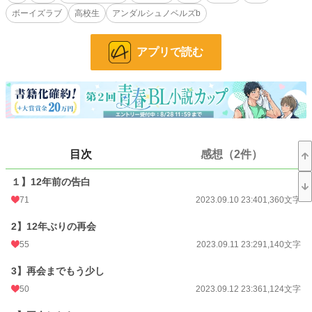
■思い浮かんだ時にそっと更新します
ボーイズラブ
高校生
アンダルシュノベルズb
小説
37,056 位 / 228,609 件
アプリで読む
BL
9,917 位 / 31,391 件
お気に入り
108
24h.ポイント
7 pt
文字数
47,661
目次
感想（2件）
更新日時
2024.06.30 20:04
初回公開日時
2023.09.10 23:40
１】12年前の告白
71
2023.09.10 23:40
1,360文字
初回完結日時
2024.06.20 00:35
2】12年ぶりの再会
週間ポイント
21 pt (62,459 位)
55
2023.09.11 23:29
1,140文字
月間ポイント
273 pt (45,514 位)
3】再会までもう少し
年間ポイント
5,326 pt (44,591 位)
50
2023.09.12 23:36
1,124文字
累計ポイント
56,237 pt (41,919 位)