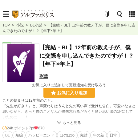
TOP
>
小説
>
BL小説
>
【完結・BL】12年前の教え子が、僕に交際を申し込
んできたのですが！？【年下×年上】
BL
完結
短編
【完結・BL】12年前の教え子が、僕
に交際を申し込んできたのですが！？
【年下×年上】
彩華
お気に入りに追加して更新通知を受け取ろう
お気に入り追加
ことの始まりは12年前のこと。
『先生が好き！』と、声変わりはうんと先の高い声で受けた告白。可愛いなぁと
思いながら、きっと僕のことなんか将来忘れるだろうと良い思い出の1Pにして
いたのに……！
昔の教え子が、どういうわけか僕の前にもう一度現れて……！？ そんな健全予
定のBLです。（多分）
24h.ポイント
7pt
870
■お気軽に感想頂けると嬉しいです（^^）
BL
短編
ハッピーエンド
ほのぼの
完結
年の差
日常