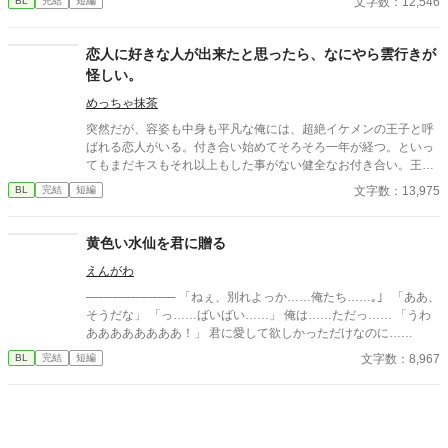
文字数：12,546
BL
完結
短編
ま死んだ。今度こそ、本物の愛を知り、自ら選び取る人生を生き
る。 これは、愛を知らず道具として生きてきたΩが、初めて出会
った温もりに触れ、自らの意思で愛を選び直す物語。 「愛を知ら
恋人に好きな人が出来たと思ったら、なにやら雲行きが
ず道具として生きてきたΩが転生を機に、 年上αの騎士と本物の
怪しい。
愛を掴みます。 全6話＋番外編完結済み！サクサク読めます。
めっちゃ抹茶
突然だが、容姿も中身も平凡な俺には、超絶イケメンの王子と呼
ばれる恋人がいる。付き合い始めてそろそろ一年が経つ。といっ
てもまだキスもそれ以上もした事がない健全なお付き合い。王子
は優しいけど意地悪で、いつも俺の心臓を高鳴らせてくる——だ
文字数：13,975
BL
完結
短編
けどそれだけだ。この前、喧嘩をした。それきり彼と話していな
い。付き合っているのか定かじゃない関係。挙句に、今遠目から
見つけた王子の側には可憐な女の子。彼女が彼に寄り掛かって二
黄色い水仙を君に贈る
人がキスをしている。 その瞬間、目の前が真っ黒になった。もう
えんがわ
無理だ。俺がスイッチが切れたようにその場に立ち尽くした、そ
の時だった。前にいる彼から聞いたこともない怒声が俺の耳に届
────────── 「ねぇ、別れよっか……俺たち……｡」 「ああ、
いたのは。 ⚪︎佐藤玲央……微笑みの王子と呼ばれ、常に笑顔を絶
そうだな」 「っ……ばいばい……」 俺は……ただっ…… 「うわ
やさない。物腰柔らかな姿勢に男女問わずモテる ⚪︎中田真……両
ああああああああ！」 君に愛して欲しかっただけなのに……
親の転勤で引っ越してきた転校生。平凡な容姿で口が悪いがクラ
文字数：8,967
BL
完結
短編
スに馴染めず誰とも話さないので王子しか知らないし、これから
も多分バレない ※全四話、予約投稿済み。 本編に攻めの名前が出
てこないの書き終わってから気が付いた。3/16タイトル少し変更
しました。 ※後日談を3/25に投稿予定←しました。Rを書くかは
まだ悩み中