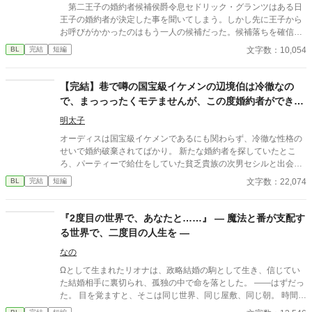
第二王子の婚約者候補侯爵令息セドリック・グランツはある日
王子の婚約者が決定した事を聞いてしまう。しかし先に王子から
お呼びがかかったのはもう一人の候補だった。候補落ちを確信し
泣き腫らした次の日は憂鬱な気分で幕を開ける——— ーーーーー
文字数：10,054
BL
完結
短編
ーーーーーーーーーーーーーー 初投稿で拙い文章ですが楽しんで
いただけますと幸いです。
【完結】巷で噂の国宝級イケメンの辺境伯は冷徹なの
で、まっっったくモテませんが、この度婚約者ができま
した。
明太子
オーディスは国宝級イケメンであるにも関わらず、冷徹な性格の
せいで婚約破棄されてばかり。 新たな婚約者を探していたとこ
ろ、パーティーで給仕をしていた貧乏貴族の次男セシルと出会
い、一目惚れしてしまう。 しかし、恋愛偏差値がほぼ０のオーデ
文字数：22,074
BL
完結
短編
ィスのアプローチは空回りするわ、前婚約者のフランチェスカの
邪魔が入るわとセシルとの距離は縮まったり遠ざかったり…？ 冷
徹だったはずなのに溺愛まっしぐらのオーディスと元気だけどお
『2度目の世界で、あなたと……』 ― 魔法と番が支配す
っちょこちょいなセシルのドタバタラブコメです。
る世界で、二度目の人生を ―
なの
Ωとして生まれたリオナは、政略結婚の駒として生き、信じてい
た結婚相手に裏切られ、孤独の中で命を落とした。 ――はずだっ
た。 目を覚ますと、そこは同じ世界、同じ屋敷、同じ朝。 時間だ
けが巻き戻り、前世の記憶を持つのは自分だけ。 愛を知らないま