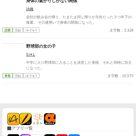
身体の繋がりしかない関係
詩織
会社の飲み会の帰り、たまたま同じ帰りが方向だった３つ年下の
後輩。 その後勢いで身体の関係になった。
文字数：3,328
恋愛
完結
ｼｮｰﾄｼｮｰﾄ
野球部の女の子
S.H.L
中学に入り野球部に入ることを決意した美咲、それと同時に坊主
になった。
文字数：10,575
青春
完結
ｼｮｰﾄｼｮｰﾄ
アプリ一覧