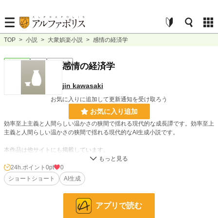
TOP
>
小説
>
大衆娯楽小説
>
感情の経済学
大衆娯楽
完結
ｼｮｰﾄｼｮｰﾄ
感情の経済学
jin kawasaki
お気に入りに追加して更新通知を受け取ろう
お気に入り追加
効率至上主義と人間らしい温かさの狭間で揺れる現代的な成長譚です。効率至上
主義と人間らしい温かさの狭間で揺れる現代的なAI生成小説です。
本作品は他サイトにも掲載しています。
24h.ポイント
0pt
0
小説
228,834 位 / 228,834 件
ショートショート
AI生成
大衆娯楽
6,075 位 / 6,075 件
お気に入り
0
アプリで読む