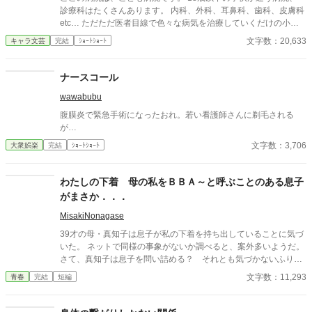
診療科はたくさんあります。 内科、外科、耳鼻科、歯科、皮膚科
etc… ただただ医者目線で色々な病気を治療していくだけの小説
です。 恋愛要素などは一切ありません。 密着病院24時！的な感
文字数：20,633
キャラ文芸
完結
ｼｮｰﾄｼｮｰﾄ
じです。 人物像などは表記していない為、読者様のご想像にお任
せします。 ※泣く表現、痛い表現など嫌いな方は読むのをお控え
ください。 歯科以外の医療知識はそこまで詳しくないのですみま
ナースコール
せんがご了承ください。
wawabubu
腹膜炎で緊急手術になったおれ。若い看護師さんに剃毛される
が…
文字数：3,706
大衆娯楽
完結
ｼｮｰﾄｼｮｰﾄ
わたしの下着 母の私をＢＢＡ～と呼ぶことのある息子
がまさか．．．
MisakiNonagase
39才の母・真知子は息子が私の下着を持ち出していることに気づ
いた。 ネットで同様の事象がないか調べると、案外多いようだ。
さて、真知子は息子を問い詰める？ それとも気づかないふりを
続けてあげるか？ そのほかに外伝も綴りました。
文字数：11,293
青春
完結
短編