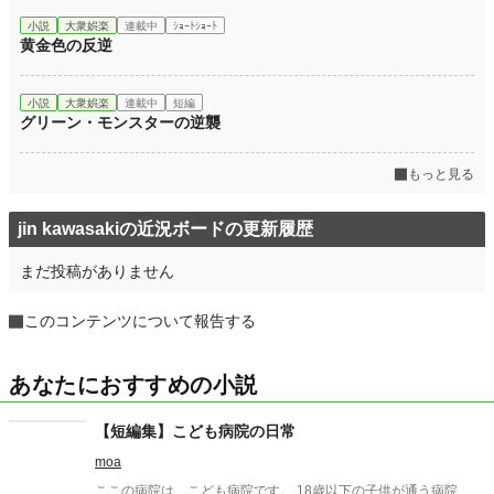
小説
大衆娯楽
連載中
ｼｮｰﾄｼｮｰﾄ
黄金色の反逆
小説
大衆娯楽
連載中
短編
グリーン・モンスターの逆襲
もっと見る
jin kawasakiの近況ボードの更新履歴
まだ投稿がありません
このコンテンツについて報告する
あなたにおすすめの小説
【短編集】こども病院の日常
moa
ここの病院は、こども病院です。 18歳以下の子供が通う病院、