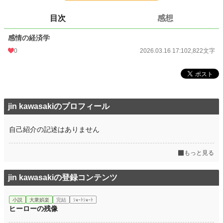
24h.ポイント
0 pt
目次
感想
文字数
2,822
感情の経済学
更新日時
2026.03.16 17:10
0
2026.03.16 17:10
2,822文字
初回公開日時
2026.03.16 17:10
初回完結日時
2026.03.16 17:10
週間ポイント
0 pt (228,834 位)
jin kawasakiのプロフィール
月間ポイント
0 pt (228,834 位)
年間ポイント
453 pt (105,569 位)
自己紹介の記述はありません
累計ポイント
453 pt (220,862 位)
もっと見る
jin kawasakiの登録コンテンツ
小説
大衆娯楽
完結
ｼｮｰﾄｼｮｰﾄ
ヒーローの残像