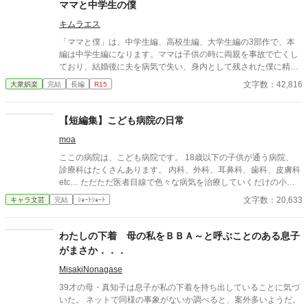
ママと中学生の僕
キムラエス
「ママと僕」は、中学生編、高校生編、大学生編の3部作で、本
編は中学生編になります。ママは子供の時に両親を事故で亡くし
ており、結婚後に夫を病気で失い、身内として残された僕に精神
的に依存をするようになる。幼少期の「僕」はそのママの依存が
文字数：42,816
大衆娯楽
完結
長編
R15
嬉しく、素敵なママに甘える閉鎖的な生活を当たり前のことと考
える。成長し、性に目覚め始めた中学生の「僕」は自分の性もマ
マとの日常の中で処理すべきものと疑わず、ママも戸惑いながら
【短編集】こども病院の日常
もママに甘える「僕」に満足する。ママも僕もそうした行為が少
moa
なからず社会規範に反していることは理解しているが、ママとの
甘美な繋がりは解消できずに戸惑いながらも続く「ママと中学生
ここの病院は、こども病院です。 18歳以下の子供が通う病院、
の僕」の営みを描いてみました。
診療科はたくさんあります。 内科、外科、耳鼻科、歯科、皮膚科
etc… ただただ医者目線で色々な病気を治療していくだけの小説
です。 恋愛要素などは一切ありません。 密着病院24時！的な感
文字数：20,633
キャラ文芸
完結
ｼｮｰﾄｼｮｰﾄ
じです。 人物像などは表記していない為、読者様のご想像にお任
せします。 ※泣く表現、痛い表現など嫌いな方は読むのをお控え
ください。 歯科以外の医療知識はそこまで詳しくないのですみま
わたしの下着 母の私をＢＢＡ～と呼ぶことのある息子
せんがご了承ください。
がまさか．．．
MisakiNonagase
39才の母・真知子は息子が私の下着を持ち出していることに気づ
いた。 ネットで同様の事象がないか調べると、案外多いようだ。