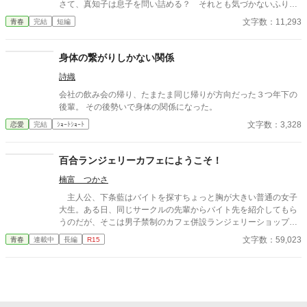
さて、真知子は息子を問い詰める？ それとも気づかないふりを
続けてあげるか？ そのほかに外伝も綴りました。
文字数：11,293
青春
完結
短編
身体の繋がりしかない関係
詩織
会社の飲み会の帰り、たまたま同じ帰りが方向だった３つ年下の
後輩。 その後勢いで身体の関係になった。
文字数：3,328
恋愛
完結
ｼｮｰﾄｼｮｰﾄ
百合ランジェリーカフェにようこそ！
楠富 つかさ
主人公、下条藍はバイトを探すちょっと胸が大きい普通の女子
大生。ある日、同じサークルの先輩からバイト先を紹介してもら
うのだが、そこは男子禁制のカフェ併設ランジェリーショップ
で！？ ちょっとハレンチなお仕事カフェライフ、始まりま
文字数：59,023
青春
連載中
長編
R15
す！！ ※この物語はフィクションであり実在の人物・団体・法律
とは一切関係ありません。 表紙画像はAIイラストです。下着が生
成できないのでビキニで代用しています。