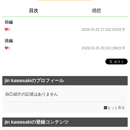
24h.ポイント
0 pt
目次
感想
文字数
4,897
前編
更新日時
2026.03.25 20:10
0
2026.03.25 17:10
2,529文字
初回公開日時
2026.03.25 17:10
後編
初回完結日時
2026.03.29 16:29
0
2026.03.25 20:10
2,368文字
週間ポイント
0 pt (228,848 位)
月間ポイント
0 pt (228,848 位)
年間ポイント
424 pt (107,218 位)
jin kawasakiのプロフィール
累計ポイント
424 pt (222,156 位)
自己紹介の記述はありません
もっと見る
jin kawasakiの登録コンテンツ