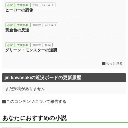
小説
大衆娯楽
完結
ｼｮｰﾄｼｮｰﾄ
ヒーローの残像
小説
大衆娯楽
連載中
ｼｮｰﾄｼｮｰﾄ
黄金色の反逆
小説
大衆娯楽
連載中
短編
グリーン・モンスターの逆襲
もっと見る
jin kawasakiの近況ボードの更新履歴
まだ投稿がありません
このコンテンツについて報告する
あなたにおすすめの小説