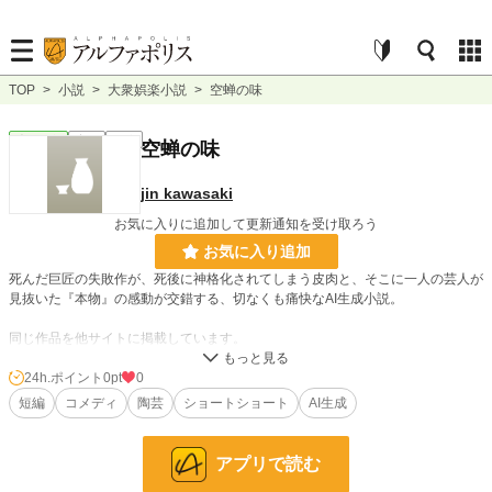
TOP
>
小説
>
大衆娯楽小説
>
空蝉の味
大衆娯楽
完結
短編
空蝉の味
jin kawasaki
お気に入りに追加して更新通知を受け取ろう
お気に入り追加
死んだ巨匠の失敗作が、死後に神格化されてしまう皮肉と、そこに一人の芸人が
見抜いた『本物』の感動が交錯する、切なくも痛快なAI生成小説。
同じ作品を他サイトに掲載しています。
24h.ポイント
0pt
0
小説
228,848 位 / 228,848 件
短編
コメディ
陶芸
ショートショート
AI生成
大衆娯楽
6,075 位 / 6,075 件
お気に入り
0
アプリで読む