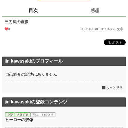
文字数
4,728
目次
感想
更新日時
2026.03.30 19:00
三刀流の虚像
初回公開日時
2026.03.30 19:00
0
2026.03.30 19:00
4,728文字
初回完結日時
2026.03.30 19:00
週間ポイント
0 pt (228,925 位)
月間ポイント
28 pt (93,489 位)
jin kawasakiのプロフィール
年間ポイント
568 pt (99,336 位)
自己紹介の記述はありません
累計ポイント
568 pt (215,791 位)
もっと見る
jin kawasakiの登録コンテンツ
小説
大衆娯楽
完結
ｼｮｰﾄｼｮｰﾄ
ヒーローの残像