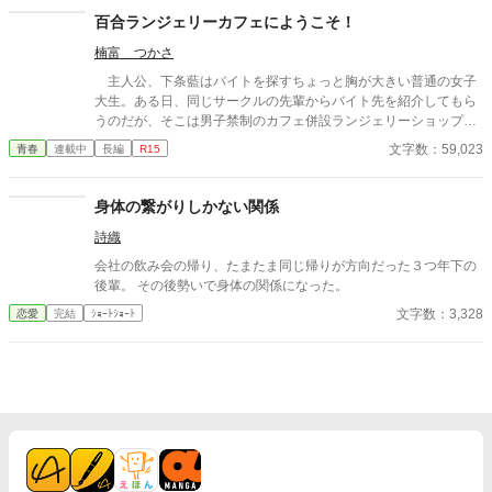
マとの日常の中で処理すべきものと疑わず、ママも戸惑いながら
百合ランジェリーカフェにようこそ！
もママに甘える「僕」に満足する。ママも僕もそうした行為が少
楠富 つかさ
なからず社会規範に反していることは理解しているが、ママとの
甘美な繋がりは解消できずに戸惑いながらも続く「ママと中学生
主人公、下条藍はバイトを探すちょっと胸が大きい普通の女子
の僕」の営みを描いてみました。
大生。ある日、同じサークルの先輩からバイト先を紹介してもら
うのだが、そこは男子禁制のカフェ併設ランジェリーショップ
で！？ ちょっとハレンチなお仕事カフェライフ、始まりま
文字数：59,023
青春
連載中
長編
R15
す！！ ※この物語はフィクションであり実在の人物・団体・法律
とは一切関係ありません。 表紙画像はAIイラストです。下着が生
成できないのでビキニで代用しています。
身体の繋がりしかない関係
詩織
会社の飲み会の帰り、たまたま同じ帰りが方向だった３つ年下の
後輩。 その後勢いで身体の関係になった。
文字数：3,328
恋愛
完結
ｼｮｰﾄｼｮｰﾄ