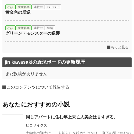
小説
大衆娯楽
連載中
ｼｮｰﾄｼｮｰﾄ
黄金色の反逆
小説
大衆娯楽
連載中
短編
グリーン・モンスターの逆襲
もっと見る
jin kawasakiの近況ボードの更新履歴
まだ投稿がありません
このコンテンツについて報告する
あなたにおすすめの小説
同じアパートに住む年上未亡人美女は甘すぎる。
ピコサイクス
大学生の翔太は、一人暮らしを始めたばかり。 真下の階に住むの