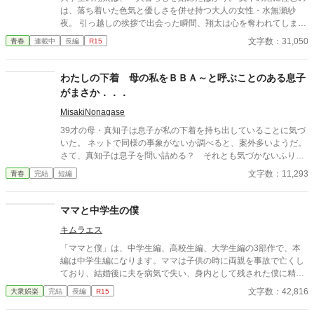
は、落ち着いた色気と優しさを併せ持つ大人の女性・水無瀬紗
夜。 引っ越しの挨拶で出会った瞬間、翔太は心を奪われてしま
う。 偶然にもアルバイト先のスーパーで再会した彼女は、翔太を
文字数：31,050
青春
連載中
長編
R15
すぐに採用し、温かく仕事を教えてくれる存在だった。 ある日の
仕事帰り、ふたりで過ごす時間が増えていき――そして気づけば
紗夜の部屋でご飯をご馳走になるほど親密に。 優しくて穏やかで
わたしの下着 母の私をＢＢＡ～と呼ぶことのある息子
――その色気に触れるたび、翔太の心は揺れていく。 大人の女性
がまさか．．．
と大学生、甘くちょっぴり刺激的な同居生活（？）がはじまる。
MisakiNonagase
39才の母・真知子は息子が私の下着を持ち出していることに気づ
いた。 ネットで同様の事象がないか調べると、案外多いようだ。
さて、真知子は息子を問い詰める？ それとも気づかないふりを
続けてあげるか？ そのほかに外伝も綴りました。
文字数：11,293
青春
完結
短編
ママと中学生の僕
キムラエス
「ママと僕」は、中学生編、高校生編、大学生編の3部作で、本
編は中学生編になります。ママは子供の時に両親を事故で亡くし
ており、結婚後に夫を病気で失い、身内として残された僕に精神
的に依存をするようになる。幼少期の「僕」はそのママの依存が
文字数：42,816
大衆娯楽
完結
長編
R15
嬉しく、素敵なママに甘える閉鎖的な生活を当たり前のことと考
える。成長し、性に目覚め始めた中学生の「僕」は自分の性もマ