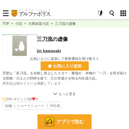
TOP
>
小説
>
大衆娯楽小説
>
三刀流の虚像
大衆娯楽
完結
短編
三刀流の虚像
jin kawasaki
お気に入りに追加して更新通知を受け取ろう
お気に入り追加
完璧な「多刀流」を自称し炎上したスター・雅哉が、本物の「一刀」を研ぎ続け
る怪物・川上との対峙を経て、己の空虚さを悟るAI生成小説。
本作品は他サイトにも掲載しています。
小説
228,925 位 / 228,925 件
24h.ポイント
0pt
0
短編
ショートショート
AI生成
大衆娯楽
6,075 位 / 6,075 件
お気に入り
0
アプリで読む
24h.ポイント
0 pt