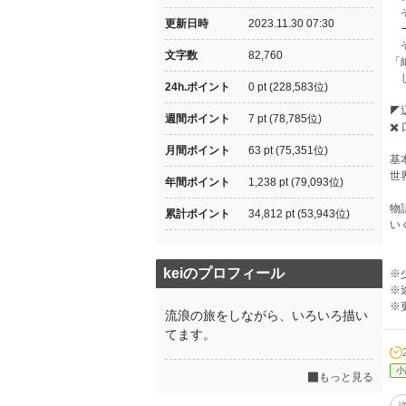
そ
更新日時
2023.11.30 07:30
ー
そ
文字数
82,760
「
し
24h.ポイント
0 pt (228,583位)
◤
週間ポイント
7 pt (78,785位)
✖
月間ポイント
63 pt (75,351位)
基
世
年間ポイント
1,238 pt (79,093位)
物
累計ポイント
34,812 pt (53,943位)
い
keiのプロフィール
※
※
※
流浪の旅をしながら、いろいろ描い
てます。
小
もっと見る