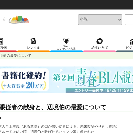
Web
稿漫画
レンタル
絵本ひろば
ビジ
コンテンツ大賞
境伯の最愛について
眼従者の献身と、辺境伯の最愛について
i
主人至上主義（ある意味）の口が悪い従者による、未来改変やり直し物語】
ルードは幼い頃、辺境伯と呼ばれるハイマン家に救われた。