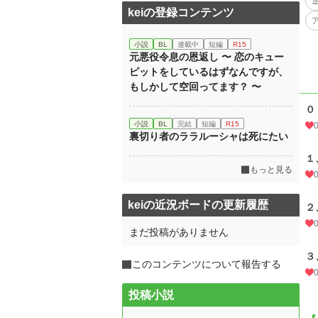
keiの登録コンテンツ
小説
BL
連載中
短編
R15
元悪役令息の恩返し 〜 恋のキュー
ピットをしているはずなんですが、
もしかして空回ってます？ 〜
０
小説
BL
完結
短編
R15
裏切り者のララルーシャは死にたい
１
もっと見る
keiの近況ボードの更新履歴
２
まだ投稿がありません
３
このコンテンツについて報告する
投稿小説