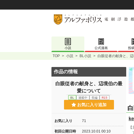
小説
公式漫画
投
TOP
>
小説
>
BL小説
>
白眼従者の献身と、辺
作品の情報
白眼従者の献身と、辺境伯の最
愛について
BL
連載中
長編
R15
お気に入り追加
白
ke
お気に入り
71
【
初回公開日時
2023.10.01 00:10
ア