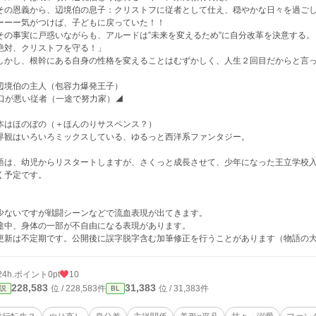
の恩義から、辺境伯の息子：クリストフに従者として仕え、穏やかな日々を過ごし
ーー気がつけば、子どもに戻っていた！！
の事実に戸惑いながらも、アルードは”未来を変えるため”に自分改革を決意する。
絶対、クリストフを守る！」
かし、根幹にある自身の性格を変えることはむずかしく、人生２回目だからと言っ
辺境伯の主人（包容力爆発王子）
️ 口が悪い従者（一途で努力家）◢
本はほのぼの（＋ほんのりサスペンス？）
界観はいろいろミックスしている、ゆるっと西洋系ファンタジー。
語は、幼児からリスタートしますが、さくっと成長させて、少年になった王立学校
く予定です。
少ないですが戦闘シーンなどで流血表現が出てきます。
途中、身体の一部が不自由になる表現があります。
更新は不定期です。公開後に誤字脱字含む加筆修正を行うことがあります（物語の
24h.ポイント
0pt
10
228,583
31,383
位 / 228,583件
位 / 31,383件
説
BL