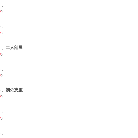
２、
0
３、
0
４、二人部屋
0
５、
0
６、朝の支度
0
７、
0
８、