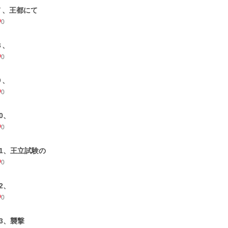
７、王都にて
0
８、
0
９、
0
0、
0
11、王立試験の
0
2、
0
13、襲撃