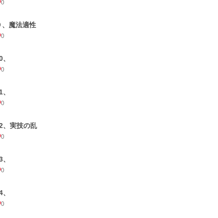
0
９、魔法適性
0
0、
0
1、
0
12、実技の乱
0
3、
0
4、
0