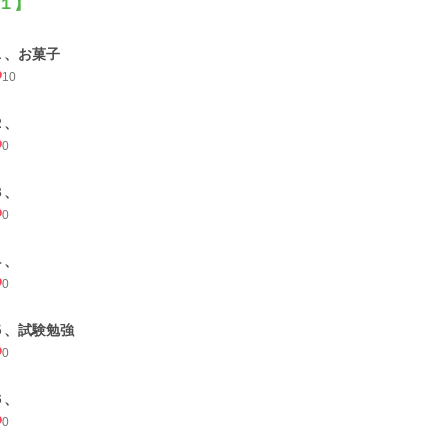
１】
１、お菓子
10
２、
0
３、
0
４、
0
５、試験勉強
0
６、
0