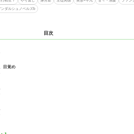
逆行転生？
やり直し
身分差
主従関係
美形×平凡
甘々・溺愛
ファン
アンダルシュノベルズb
目次
0
、目覚め
0
、
0
、
0