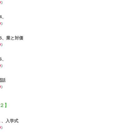
0
4、
0
15、業と対価
0
6、
0
閑話
0
２】
１、入学式
0