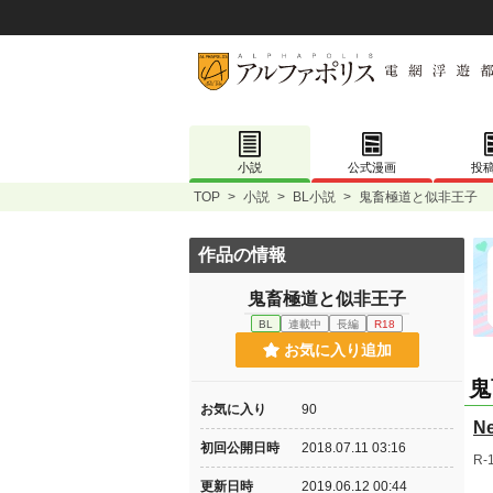
小説
公式漫画
投
TOP
>
小説
>
BL小説
>
鬼畜極道と似非王子
作品の情報
鬼畜極道と似非王子
BL
連載中
長編
R18
お気に入り追加
鬼
お気に入り
90
N
初回公開日時
2018.07.11 03:16
R-
更新日時
2019.06.12 00:44