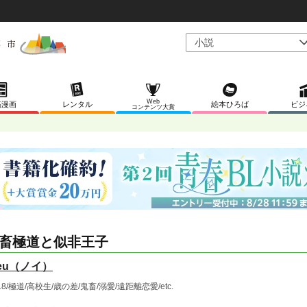
Web
稿漫画
レンタル
絵本ひろば
ビジ
コンテンツ大賞
畜極道と似非王子
eu（ノイ）
18/極道/高校生/歳の差/鬼畜/溺愛/遠距離恋愛/etc.