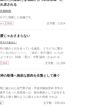
連れ戻される
月雨時雨
ログに掲載した短編です。
文字数：2,514
ｼｮｰﾄ
R18
溺愛じゃおさまらない
ずかけあおい
司の陽介と付き合っている誠也。 どろどろに愛さ
いるけれど―――。 〔攻め〕市川 陽介（いちか
 ようすけ）34歳 〔受け〕大野 誠也（おおの せい
）26歳
文字数：11,206
R18
邪神の祭壇へ無垢な筋肉を生贄として捧ぐ
間に秘された名門男子校・平坂学園体育科 空手の
選手であった高尾雄一は、新任教師として赴任する
潔な人格と鋼のように鍛えられた肉体 それは、学
にとって最高の生贄の候補に他ならなかった 至高
文字数：236,341
編
筋肉を持つ、精神を削られ意志をなくした青年を太