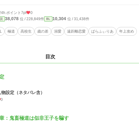
24h.ポイント
7pt
0
38,078
10,304
位 / 228,849件
位 / 31,438件
説
BL
L
極道
高校生
歳の差
溺愛
遠距離恋愛
ぱらふぃりあ
年上攻め
目次
定
人物設定（ネタバレ含）
0
章：鬼畜極道は似非王子を騙す