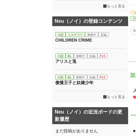
もっと見る
小
Neu（ノイ）の登録コンテンツ
B
小説
ミステリー
連載中
長編
CHILDREN CRIME
小説
BL
連載中
短編
R18
アリスと兎
設
小説
BL
連載中
短編
R18
傲慢王子と奴隷少年
もっと見る
Neu（ノイ）の近況ボードの更
一
新履歴
まだ投稿がありません
■