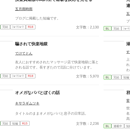
五月雨時雨
五
ブログに掲載した短編です。
ブ
文字数：2,130
完結
ｼｮｰﾄｼｮｰﾄ
R18
BL
完結
ｼｮｰﾄ
騙されて快楽地獄
す
てけてとん
上
友人におすすめされたマッサージ店で快楽地獄に落と
れて
される話です。長すぎたので2話に分けています。
わ
や
文字数：5,970
完結
ｼｮｰﾄｼｮｰﾄ
R18
BL
完結
短編
オメガなパパとぼくの話
零
キサラギムツキ
世
タイトルのままオメガなパパと息子の日常話。
名
高
文字数：2,236
完結
短編
R15
園
BL
連載中
短
の