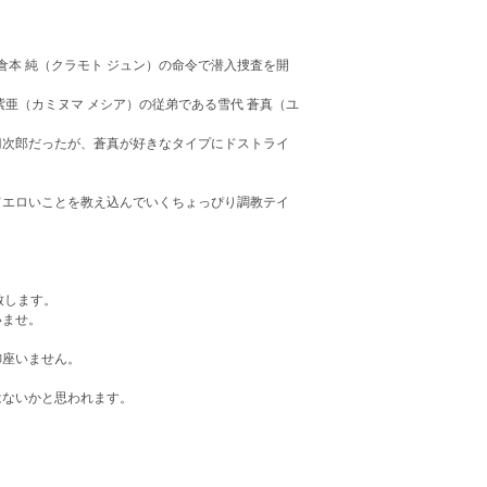
倉本 純（クラモト ジュン）の命令で潜入捜査を開
亜（カミヌマ メシア）の従弟である雪代 蒼真（ユ
刀次郎だったが、蒼真が好きなタイプにドストライ
てエロいことを教え込んでいくちょっぴり調教テイ
致します。
いませ。
御座いません。
はないかと思われます。