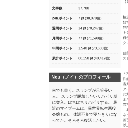
【
文字数
37,788
極
24h.ポイント
7 pt (38,078位)
始
静
週間ポイント
14 pt (70,247位)
キ
何
月間ポイント
77 pt (71,598位)
ク
年間ポイント
1,540 pt (73,603位)
普
累計ポイント
60,158 pt (40,419位)
ス
＊
Neu（ノイ）のプロフィール
性
当
タ
何でも書く。スランプが只管長い
此
人。 スランプ脱却したいリハビリ期
ま
に突入。ぼちぼちリハビリする。 最
異
近のマイブームは、異世界転生悪役
「
令嬢もの。 体調不良で寝たきりにな
ネ
ってた。そろそろ復活したい。
苦
以