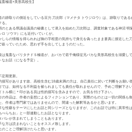
鬼畜極道×美形高校生】
道の跡取りの側近をしている豆屶 刀次郎（マメナタ トウジロウ）は、跡取りである
する。
岡のとある県議会議員の秘書として潜入を始めた刀次郎は、調査対象である神沼 明紫
シロ ソウマ）にも近付いていくが。
かしらの情報を得られれば御の字程度の気持ちで身元を偽ったまま蒼真に接近した
で嵌っていたため、思わず手を出してしまうのだった。
段は鬼畜なバリタチドＳ極道が、おバカで若干俺様従兄バカな美形高校生を溺愛し
トなお話（になる予定）。
不定期更新。
的描写があります故、高校生含む18歳未満の方は、自己責任に於いて判断をお願い
方では、如何なる不利益を被られましても責任が取れませんので、予めご理解下さ
イトル横に＊印がある頁は性的描写を含みますので、お気を付け下さい。
方の作品は、作者の妄想によるフィクションであり、実際のものとは一切の関係も
た、作者は専門家ではありませんので、間違った解釈等あるかと思います。
常な性癖をテーマにしたお話と同シリーズとなりますが、このお話では特に異常性
あべらちお」と一部連動したお話となります。
タバレが含まれてしまうこともあります。
手な方は読まれないことをオススメ致します。
上のことご理解頂けたらと思います。