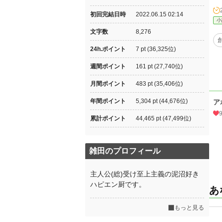
初回完結日時
2022.06.15 02:14
小
文字数
8,276
24h.ポイント
7 pt (36,325位)
週間ポイント
161 pt (27,740位)
月間ポイント
483 pt (35,406位)
年間ポイント
5,304 pt (44,676位)
ア
累計ポイント
44,465 pt (47,499位)
雑田のプロフィール
主人公(総)受け至上主義の泥沼好き
ハピエン厨です。
あ
もっと見る