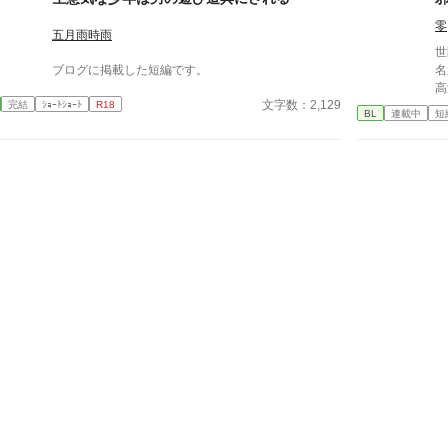
て
れ
零
五月雨時雨
る
世
れ
ブログに掲載した短編です。
名
る
高
と
文字数：2,129
完結
ｼｮｰﾄｼｮｰﾄ
R18
園
「
BL
連載中
短
の
配
古
る
躍する 意志をな
き
消える教
理
ァ
を
間
―
で