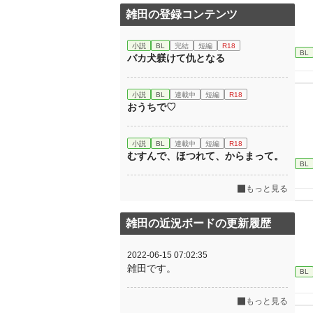
雑田の登録コンテンツ
小説
BL
完結
短編
R18
BL
バカ犬躾けて仇となる
小説
BL
連載中
短編
R18
おうちで♡
小説
BL
連載中
短編
R18
むすんで、ほつれて、からまって。
BL
もっと見る
雑田の近況ボードの更新履歴
2022-06-15 07:02:35
雑田です。
BL
もっと見る