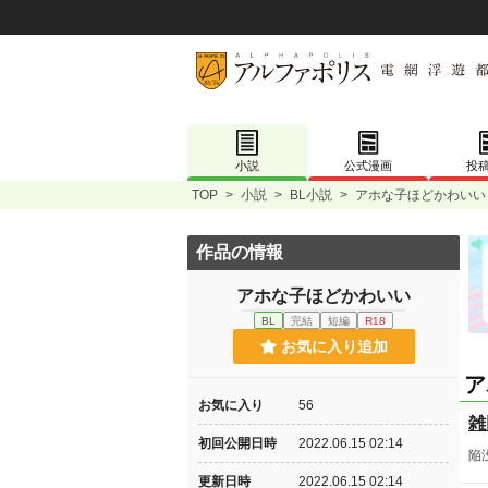
小説
公式漫画
投
TOP
>
小説
>
BL小説
>
アホな子ほどかわいい
作品の情報
アホな子ほどかわいい
BL
完結
短編
R18
お気に入り追加
ア
お気に入り
56
雑
初回公開日時
2022.06.15 02:14
陥
更新日時
2022.06.15 02:14