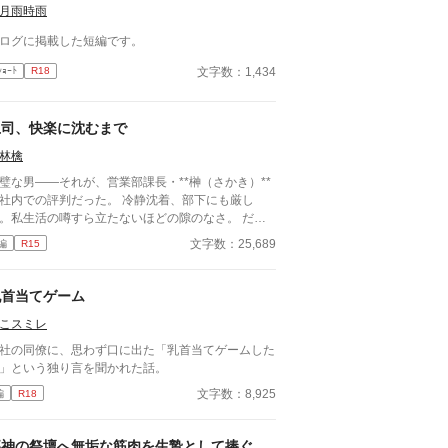
月雨時雨
ログに掲載した短編です。
文字数：1,434
ｼｮｰﾄ
R18
上司、快楽に沈むまで
林檎
璧な男――それが、営業部課長・**榊（さかき）**
社内での評判だった。 冷静沈着、部下にも厳し
。私生活の噂すら立たないほどの隙のなさ。 だ
、その“完璧”が崩れる日がくるとは、誰も想像して
文字数：25,689
編
R15
った。 入社三年目の篠原は、榊の直属の部
。 真面目だが強気で、どこか挑発的な笑みを浮か
る青年。 ある夜、取引先とのトラブル対応で二人
乳首当てゲーム
けが残ったオフィスで、 篠原は上司に向かって、
こスミレ
つもの穏やかな口調を崩した。「……そんな顔、部
には見せないんですね」 疲労で僅かに緩んだ榊の
社の同僚に、思わず口に出た「乳首当てゲームした
情。 その弱さを見逃さず、篠原はデスク越しに距
」という独り言を聞かれた話。
を詰める。 「強がらなくていいですよ。俺の前で
文字数：8,925
編
R18
、もう」 指先が榊のネクタイを掴む。 引き寄せら
た瞬間、榊の理性は音を立てて崩れた。 拒むこと
、許すこともできないまま、 彼は“部下”の手によっ
邪神の祭壇へ無垢な筋肉を生贄として捧ぐ