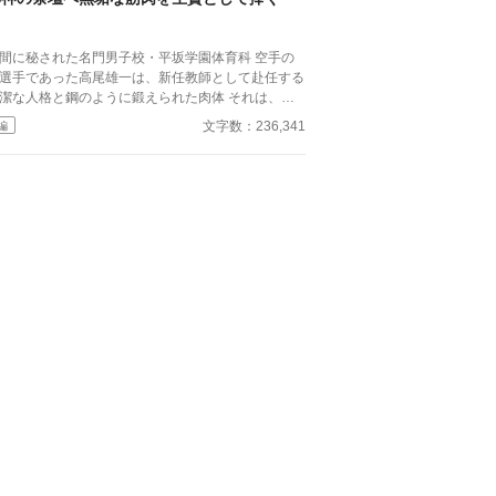
、ひとつずつ乱されていく。 言葉で支配され、触
られるたびに、自分の知らなかった感情と快楽を知
。それは、上司としての誇りを壊すほどに甘く、逃
間に秘された名門男子校・平坂学園体育科 空手の
られないほどに深い。 だが、篠原の視線の奥に宿
選手であった高尾雄一は、新任教師として赴任する
のは、ただの欲望ではなかった。 そこには、ずっ
潔な人格と鋼のように鍛えられた肉体 それは、学
榊だけを見つめ続けてきた、静かな執着がある。
にとって最高の生贄の候補に他ならなかった 至高
俺、前から思ってたんです。 あなたが誰かに“支
文字数：236,341
編
筋肉を持つ、精神を削られ意志をなくした青年を太
される”ところ、きっと綺麗だろうなって」 支配す
の神に捧げるため、“水”、“風”、“土”の信奉者達が暗
側だったはずの男が、 支配されることで初めて“生
くし筋肉の操り人形と化した“デク”
ている”と感じてしまう――。 上司と部下、立場も
師 山奥の男子校で繰り広げられるダークフ
性も、すべてが絡み合うオフィスの夜。 秘密の扉
ンタジー
開けた榊は、もう戻れない。 快楽に溺れるその瞬
まで、彼を待つのは破滅か、それとも救いか。 ―
これは、ひとりの上司が“愛”という名の支配に沈ん
いく物語。