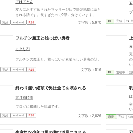
てけてとん
五
友人におすすめされたマッサージ店で快楽地獄に落と
ブ
される話です。長すぎたので2話に分けています。
BL
完結
ｼｮｰﾄ
文字数：5,970
完結
ｼｮｰﾄｼｮｰﾄ
R18
フルチン魔王と雄っぱい勇者
赤
ミクリ21
完
フルチンの魔王と、雄っぱいが素晴らしい勇者の話。
の
い
文字数：516
完結
ｼｮｰﾄｼｮｰﾄ
R15
が
BL
連載中
短
いなか
下
べ
終わり無い絶頂で男は全てを壊される
だ
は
い
五月雨時雨
下
会
ブログに掲載した短編です。
表
い
離
文字数：2,826
完結
ｼｮｰﾄｼｮｰﾄ
R18
恋愛
完結
短
は
れ
も
生意気な少年は男の遊び道具にされる