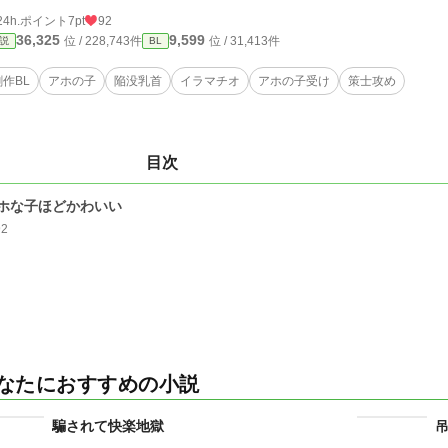
24h.ポイント
7pt
92
36,325
9,599
位 / 228,743件
位 / 31,413件
説
BL
創作BL
アホの子
陥没乳首
イラマチオ
アホの子受け
策士攻め
目次
ホな子ほどかわいい
92
なたにおすすめの小説
騙されて快楽地獄