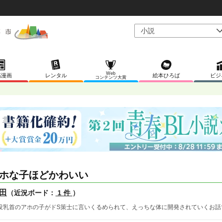
Web
稿漫画
レンタル
絵本ひろば
ビジ
コンテンツ大賞
ホな子ほどかわいい
田
（近況ボード：
1 件
）
没乳首のアホの子がドS策士に言いくるめられて、えっちな体に開発されていくお話