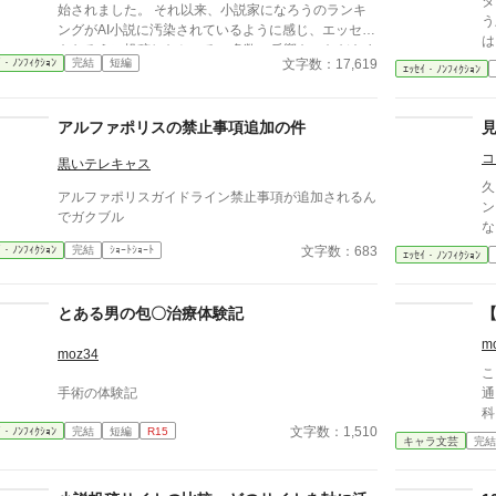
タ
始されました。 それ以来、小説家になろうのランキ
う
ングがAI小説に汚染されているように感じ、エッセイ
は
をなろうに投稿したところ、多数の反響をいただきま
思
文字数：17,619
ｲ・ﾉﾝﾌｨｸｼｮﾝ
完結
短編
した。 なろう民のノウハウを結集した、AI小説のみ
ｴｯｾｲ・ﾉﾝﾌｨｸｼｮﾝ
る
わけかたです。 いただいたノウハウは随時更新中で
す。 アルファポリスの皆さま、アルファポリスのAI
アルファポリスの禁止事項追加の件
小説汚染状況や、みわけかたなどコメントいただける
とありがたいです。 なお、いただいたノウハウは本
コ
黒いテレキャス
文に追記し、他サイトにも掲載します。本文に記載し
久
ないでほしい方は、コメント欄にその旨あわせて明記
アルファポリスガイドライン禁止事項が追加されるん
ン
してください。
でガクブル
な
文字数：683
ｲ・ﾉﾝﾌｨｸｼｮﾝ
完結
ｼｮｰﾄｼｮｰﾄ
ｴｯｾｲ・ﾉﾝﾌｨｸｼｮﾝ
とある男の包〇治療体験記
m
moz34
こ
手術の体験記
通う病院
科
文字数：1,510
ｲ・ﾉﾝﾌｨｸｼｮﾝ
完結
短編
R15
色
キャラ文芸
完結
素な
です。 人物像な
想像