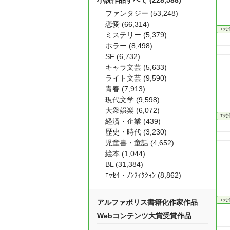
小説作品すべて (228,588)
ファンタジー (53,248)
恋愛 (66,314)
ｴｯｾ
ミステリー (5,379)
ホラー (8,498)
SF (6,732)
キャラ文芸 (5,633)
ライト文芸 (9,590)
青春 (7,913)
現代文学 (9,598)
大衆娯楽 (6,072)
ｴｯｾ
経済・企業 (439)
歴史・時代 (3,230)
児童書・童話 (4,652)
絵本 (1,044)
BL (31,384)
ｴｯｾｲ・ﾉﾝﾌｨｸｼｮﾝ (8,862)
ｴｯｾ
アルファポリス書籍化作家作品
Webコンテンツ大賞受賞作品