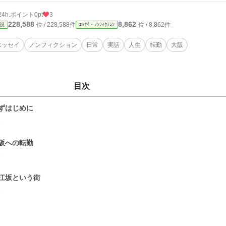
24h.ポイント
0pt
3
228,588
8,862
位 / 228,588件
位 / 8,862件
説
ｴｯｾｲ・ﾉﾝﾌｨｸｼｮﾝ
エッセイ
ノンフィクション
日常
実話
人生
転勤
大阪
目次
ずはじめに
1
阪への転勤
1
江坂という街
1