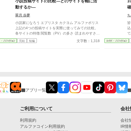
小説投稿サイトの比較―どのサイトを軸に活
1
い
動するか―
知
だ
翠月 歩夢
ち
小説家になろう エブリスタ カクヨム アルファポリス
皆
上記の4つの投稿サイトを実際に使ってみての比較。
込
各サイトの特徴 閲覧数（PV）の多さ･読まれやすさ
て
感想など反応の貰いやすさ 各サイトのジャンル傾向
文字数：1,318
ｲ・ﾉﾝﾌｨｸｼｮﾝ
完結
短編
ｴｯｾｲ・ﾉﾝﾌｨｸｼｮﾝ
以上を基準に比較する。 ☆どのサイトを使おうかと
色々試している時に軽く整理したメモがあり、せっか
くなので投稿してみました。少しでも参考になれば幸
いです。 ☆自分用にまとめたものなので短く簡単に
しかまとめてないので、もっと詳しく知りたい場合は
他の人のを参考にすることを推奨します。
アプリ一覧
ご利用について
会社
利用規約
会社
アルファコイン利用規約
IR情