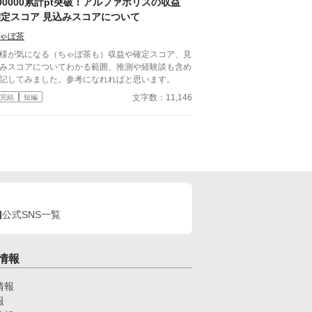
00000累計pt突破！アルファポリスの収益
な方は読むのをお控えください。 歯科以外の医療
確定スコア 見込みスコアについて
識はそこまで詳しくないのですみませんがご了承く
さい。
ゃぼ茶
様が気になる（ちゃぼ茶も）収益や確定スコア、見
みスコアについてわかる範囲、推測や経験談も含め
記してみました。参考になれればと思います。
文字数：11,146
完結
短編
公式SNS一覧
情報
情報
報