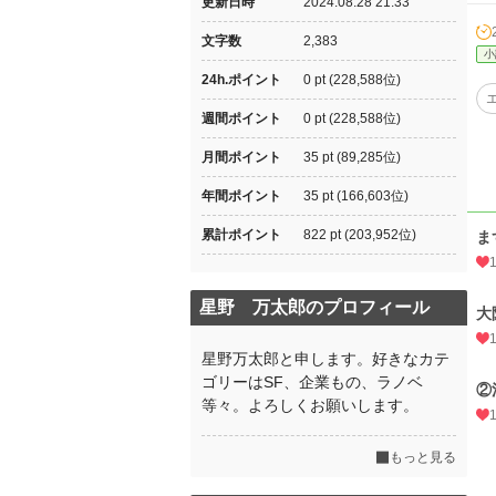
更新日時
2024.08.28 21:33
文字数
2,383
小
24h.ポイント
0 pt (228,588位)
週間ポイント
0 pt (228,588位)
月間ポイント
35 pt (89,285位)
年間ポイント
35 pt (166,603位)
累計ポイント
822 pt (203,952位)
ま
星野 万太郎のプロフィール
大
星野万太郎と申します。好きなカテ
ゴリーはSF、企業もの、ラノベ
②
等々。よろしくお願いします。
もっと見る