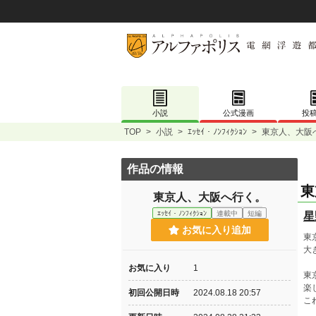
小説
公式漫画
投
TOP
>
小説
>
ｴｯｾｲ・ﾉﾝﾌｨｸｼｮﾝ
>
東京人、大阪
作品の情報
東
東京人、大阪へ行く。
ｴｯｾｲ・ﾉﾝﾌｨｸｼｮﾝ
連載中
短編
星
お気に入り追加
東
大
お気に入り
1
東
楽
初回公開日時
2024.08.18 20:57
こ