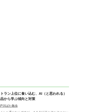
ホトラン上位に食い込む、AI（と思われる）
作品から学ぶ傾向と対策
戸川ばた散歩