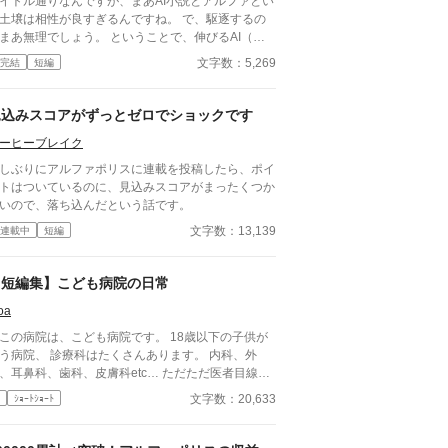
イトル通りなんですが、まあAI小説とアルファとい
土壌は相性が良すぎるんですね。 で、駆逐するの
まあ無理でしょう。 ということで、伸びるAI（と
われる）小説から傾向と、そして自筆系にも生かせ
文字数：5,269
完結
短編
こと、そしてAIには無理なことに関して。
見込みスコアがずっとゼロでショックです
ーヒーブレイク
しぶりにアルファポリスに連載を投稿したら、ポイ
トはついているのに、見込みスコアがまったくつか
いので、落ち込んだという話です。
文字数：13,139
連載中
短編
【短編集】こども病院の日常
oa
この病院は、こども病院です。 18歳以下の子供が
、 診療科はたくさんあります。 内科、外
、耳鼻科、歯科、皮膚科etc… ただただ医者目線で
々な病気を治療していくだけの小説です。 恋愛要
文字数：20,633
ｼｮｰﾄｼｮｰﾄ
どは一切ありません。 密着病院24時！的な感じ
どは表記していない為、読者様のご
にお任せします。 ※泣く表現、痛い表現など嫌