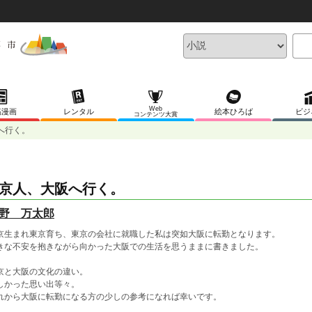
Web
稿漫画
レンタル
絵本ひろば
ビジ
コンテンツ大賞
へ行く。
京人、大阪へ行く。
野 万太郎
京生まれ東京育ち、東京の会社に就職した私は突如大阪に転勤となります。
きな不安を抱きながら向かった大阪での生活を思うままに書きました。
京と大阪の文化の違い。
しかった思い出等々。
れから大阪に転勤になる方の少しの参考になれば幸いです。