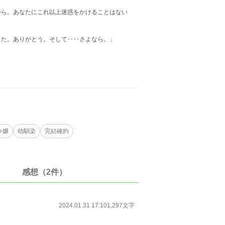
から。あなたにこれ以上迷惑をかけることはない
した。ありがとう。そして‥‥さよなら。」
令嬢
幼馴染
完結確約
感想（2件）
2024.01.31 17:10
1,297文字