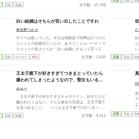
恋愛
完結
短
「どうぞ、私以外のご令嬢をエスコートするなり、お
文字数：15,708
愛
完結
短編
国外追放をいい渡す。 はぁ〜、一体誰の悪知恵なん
い
出かけするなり、関係を持つなり、お好きになさって
だか？ まぁいいわ。 国外追放喜んでお受けいたしま
人
下さい。私は一切気にしませんわ」 二人の想いは、
す。 けれどどうかお忘れにならないでくださいな？
ー
重なり合えるのだろうか …… ※他のサイトにも公開
白い結婚はそちらが言い出したことですわ
全ての責はあなたにあると言うことを。 後悔しても
は
しています。
知りませんわよ。 そう言い残して私は毅然とした態
物
来住野つかさ
た
度で、内心ルンルンとこの国を去る。 ふふっ、これ
で
サリーは怒っていた。今日は幼馴染で喧嘩ばかりのス
結
からが楽しみだわ。
と
コットとの結婚式だったが、あろうことかパーティで
ら
態
スコットの友人たちが「白い結婚にするって言ってた
い
ラ
よな？」「奥さんのこと色気ないとかさ」と騒ぎなが
う
文字数：2,635
愛
完結
ｼｮｰﾄｼｮｰﾄ
R15
恋愛
完結
短
ら話している。スコットがその気なら喧嘩買うわよ！
エ
白い結婚上等よ！ 許せん！ これから舌戦だ！！
王太子殿下が好きすぎてつきまとっていたら
嫌われてしまったようなので、聖女もいるこ
詩
とだし悪役令嬢の私は退散することにしまし
みゅー
た。
皇
王太子殿下が好きすぎるキャロライン。好きだけど
ア
嫌われたくはない。そんな彼女の日課は、王太子殿下
よ
を見つめること。 いつも王太子殿下の行く先々に
硬
出没して王太子殿下を見つめていたが、ついにそんな
恋愛
完結
短
にな
文字数：9,312
愛
完結
短編
生活が終わるときが来る。 聖女が現れたのだ。そ
コ
して、さらにショックなことに、自分が乙女ゲームの
ど
世界に転生していてそこで悪役令嬢だったことを思い
出す。 王太子殿下に嫌われたくはないキャロライ