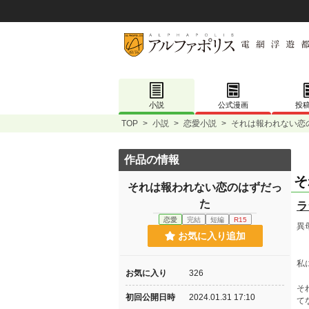
小説
公式漫画
投
TOP
>
小説
>
恋愛小説
>
それは報われない恋
作品の情報
そ
それは報われない恋のはずだっ
た
ラ
恋愛
完結
短編
R15
異
お気に入り追加
私
お気に入り
326
そ
初回公開日時
2024.01.31 17:10
て