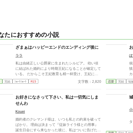
なたにおすすめの小説
ざまぁはハッピーエンドのエンディング後に
ララ
ぽ
私は由緒正しい公爵家に生まれたシルビア。 幼い頃
侯
に結ばれた婚約により時期王妃になることが確定して
慎
いる。 だからこそ王妃教育も精一杯受け、王妃にふ
カ
さわしい振る舞いと能力を身につけた。 特に婚約者
欲
文字数：2,820
愛
完結
ｼｮｰﾄｼｮｰﾄ
R15
恋愛
完結
短
である王太子は少し？いやかなり頭が足りないのだ。
日
余計に私が頑張らなければならない。 王妃となり国
飼
を支える。 そんな確定した未来であったはずなのに
ット
お好きになさって下さい、私は一切気にしま
ある日突然破られた。 学園にピンク色の髪を持つ少
屋
せんわ
女が現れたからだ。 なんとその子は自身をヒロイ
し
小
ン？だとか言って婚約者のいるしかも王族である王太
て
Kouei
子に馴れ馴れしく接してきた。 何度かそれを諌める
する。 「お姉様
婚約者のクレマンド様は、いつも私との約束を破って
タ
も聞く耳を持たず挙句の果てには私がいじめてくるだ
ら
ばかり。 理由は決まって『従妹ライラ様との用事』
なんだ言って王太子に泣きついた。 なんと王太子は
てな
誕生日会にすら来なかった彼に、私はついに告げた。
彼女の言葉を全て鵜呑みにして私を悪女に仕立て上げ
経