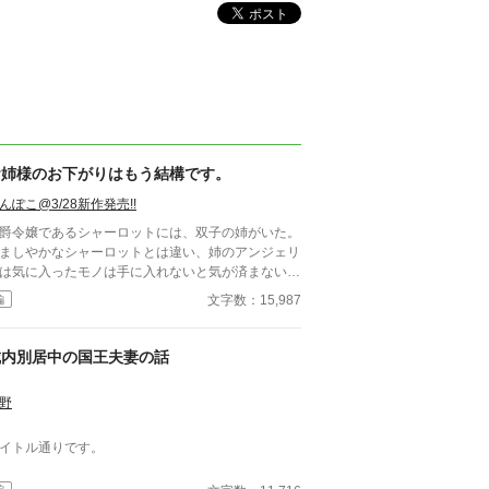
お姉様のお下がりはもう結構です。
んぽこ@3/28新作発売!!
爵令嬢であるシャーロットには、双子の姉がいた。
ましやかなシャーロットとは違い、姉のアンジェリ
は気に入ったモノは手に入れないと気が済まない強
な性格の持ち主。気に入った男は家に囲い込み、毎
文字数：15,987
編
のように遊び呆けていた。 「王子と婚約したし、
っていた男たちはもう要らないわ。だからシャーロ
に譲ってあげる」 ある日シャーロットは、姉が
城内別居中の国王夫妻の話
敷で囲っていた四人の男たちを預かることになって
まう。 幼い頃から姉のお下がりをばかり受け取っ
野
いたシャーロットも、今回ばかりは怒りをあらわに
、これはあんまりです！」 「これか
イトル通りです。
わたくしは殿下の妻になるのよ？ お古相手に構っ
んかいられないわよ」 ただでさえ今の侯爵家は
営難で家計は火の車。当主である父は姉を溺愛して