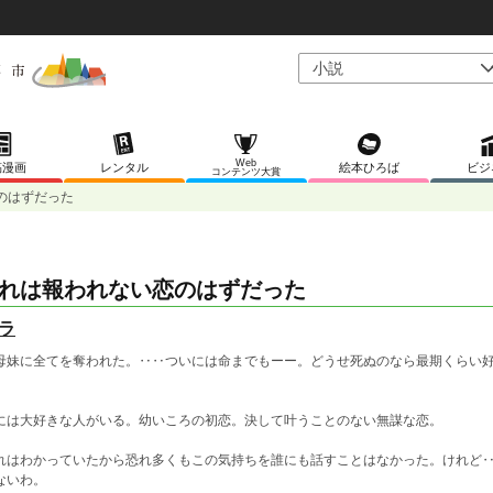
Web
稿漫画
レンタル
絵本ひろば
ビジ
コンテンツ大賞
のはずだった
れは報われない恋のはずだった
ラ
母妹に全てを奪われた。‥‥ついには命までもーー。どうせ死ぬのなら最期くらい
には大好きな人がいる。幼いころの初恋。決して叶うことのない無謀な恋。
れはわかっていたから恐れ多くもこの気持ちを誰にも話すことはなかった。けれど
ないわ。