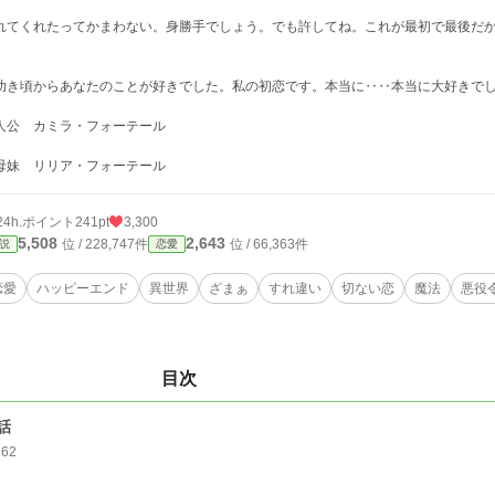
れてくれたってかまわない。身勝手でしょう。でも許してね。これが最初で最後だ
。
幼き頃からあなたのことが好きでした。私の初恋です。本当に‥‥本当に大好きで
人公 カミラ・フォーテール
母妹 リリア・フォーテール
24h.ポイント
241pt
3,300
5,508
2,643
位 / 228,747件
位 / 66,363件
説
恋愛
恋愛
ハッピーエンド
異世界
ざまぁ
すれ違い
切ない恋
魔法
悪役
目次
話
262