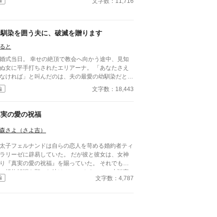
文字数：11,716
編
て話を聞かず、シャーロットの味方になってくれる
間はいない。 しかも譲られた男たちの中にはシャ
ロットが一目惚れした人物もいて……。 「お前に
幼馴染を囲う夫に、破滅を贈ります
従うが、心まで許すつもりはない」 しかしその人
であるリオンは家族を人質に取られ、侯爵家の一員
ると
あるシャーロットに激しい嫌悪感を示す。 だが姉
婚式当日。 幸せの絶頂で教会へ向かう途中、見知
は正反対に真面目な彼女の生き方を見て、リオンの
ぬ女に平手打ちされたエリアーナ。 「あなたさえ
度は次第に軟化していき……？ 表紙：ノーコピー
なければ」と叫んだのは、夫の最愛の幼馴染だとい
イトガール様より
女。 それでも経済的に困窮する実家を救うため、
文字数：18,443
編
リアーナは泣き寝入りするしかなかった。
真実の愛の祝福
森さよ（さよ吉）
太子フェルナンドは自らの恋人を苛める婚約者ティ
ラリーゼに辟易していた。 だが彼と彼女は、女神
り『真実の愛の祝福』を賜っていた。 それでも強
に婚約解消を願った彼は……。 カクヨム、小説家
文字数：4,787
編
ろうにも掲載。 筆者は体調不良なことも多く、
メントなどを受け取らない設定にしております。
うぞよろしくお願いいたします。