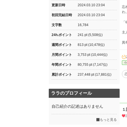
更新日時
2024.03.10 23:04
忘
わ
初回完結日時
2024.03.10 23:04
「
文字数
16,784
主
24h.ポイント
241 pt (5,508位)
異
週間ポイント
813 pt (10,478位)
月間ポイント
3,753 pt (10,444位)
小
年間ポイント
80,755 pt (7,147位)
累計ポイント
237,448 pt (17,881位)
ララのプロフィール
自己紹介の記述はありません
１
もっと見る