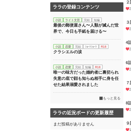
２
ララの登録コンテンツ
小説
ライト文芸
完結
短編
３
最後の郵便屋さん〜人類が滅んだ世
界で、今日も手紙を届ける〜
4
小説
恋愛
完結
ｼｮｰﾄｼｮｰﾄ
R18
クラシエルの涙
6
小説
恋愛
完結
短編
R18
唯一の味方だった婚約者に裏切られ
失意の底で顔も知らぬ相手に身を任
７
せた結果溺愛されました
もっと見る
8
ララの近況ボードの更新履歴
９
まだ投稿がありません