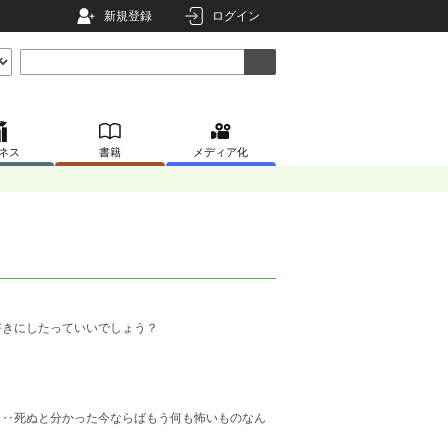
新規登録
ログイン
ネス
書籍
メディア化
好きにしたっていいでしょう？
‥‥死ぬと分かった今ならばもう何も怖いものなん