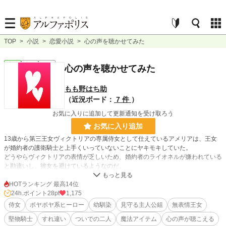
TOP
>
小説
>
恋愛小説
>
心の声を聴かせてみた
恋愛
完結
短編
心の声を聴かせてみた
もも野はち助
（近況ボード：
7 件
）
お気に入りに追加して更新通知を受け取ろう
お気に入り追加
13歳から第三王女ヴィクトリアの専属侍女として仕えているアメリアは、王女
が婚約者の護衛騎士と上手くいっていないことにヤキモキしていた。
どうやらヴィクトリアの表情が乏しいため、婚約者のライオネルが嫌われている
と勘違いし、彼女を避けているようなのだ。
ヴィクトリアの気持ちを知るアメリアは、すれ違う二人の歯がゆい状況を魔道具
研究所の期待の新人でもある幼馴染のハルフォードに愚痴ってしまう。
HOTランキング 最高14位
彼女よりも一つ年上のハルフォードは、見た目は儚げな美少年だが中身はポヤポ
24h.ポイント
28pt
1,175
ヤした性格の生活力皆無な研究バカな青年で、アメリアは彼の身の回りの世話を
侍女
ポヤポヤ系ヒーロー
幼馴染
見守る主人公組
無表情王女
焼くことが多かった。
堅物騎士
すれ違い
ついでの二人
魔法アイテム
心の声が聴こえる
そんな彼が、「こんな魔道具を作ってみた！」と報告してきた。