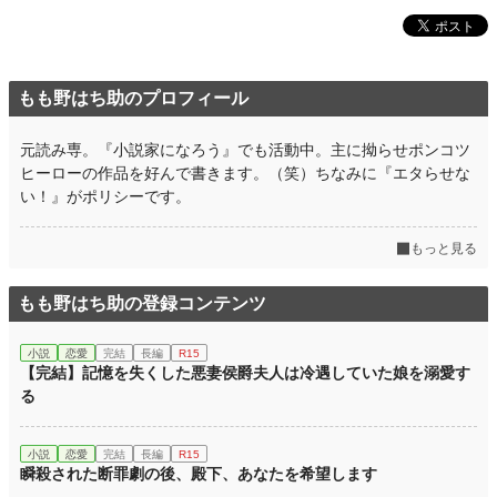
月間ポイント
1,343 pt (20,295 位)
年間ポイント
75,809 pt (7,555 位)
もも野はち助のプロフィール
累計ポイント
75,809 pt (35,563 位)
元読み専。『小説家になろう』でも活動中。主に拗らせポンコツ
ヒーローの作品を好んで書きます。（笑）ちなみに『エタらせな
い！』がポリシーです。
もっと見る
もも野はち助の登録コンテンツ
小説
恋愛
完結
長編
R15
【完結】記憶を失くした悪妻侯爵夫人は冷遇していた娘を溺愛す
る
小説
恋愛
完結
長編
R15
瞬殺された断罪劇の後、殿下、あなたを希望します