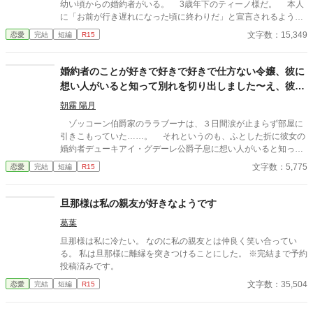
幼い頃からの婚約者がいる。 3歳年下のティーノ様だ。 本人
に「お前が行き遅れになった頃に終わりだ」と宣言されるよう
な、典型的な「婚約破棄前提の格差婚約」だ。 行き遅れになる
文字数：15,349
恋愛
完結
短編
R15
前に何とか婚約破棄できないかと頑張ってはみるが、うまくいか
ず、最近ではもうそれもいいか、と半ばあきらめている。 なぜ
なら、現在１６歳のティーノ様は、匂いたつような色香と初々し
婚約者のことが好きで好きで好きで仕方ない令嬢、彼に
さとを併せ持つ、美青年へと成長してしまったのだ。おまけに人
想い人がいると知って別れを切り出しました〜え、彼が
前では、誰もがうらやむような溺愛ぶりだ。それが偽物だったと
本当に好きだったのは私なんですか！？〜
しても、こんな風に夢を見させてもらえる体験なんて、そうそう
朝霧 陽月
できやしない。 もちろん人前でだけで、裏ではひどいものだけ
ゾッコーン伯爵家のララブーナは、３日間涙が止まらず部屋に
ど。 そんな中、第三王女殿下が、ティーノ様をお気に召したら
引きこもっていた……。 それというのも、ふとした折に彼女の
しいという噂が飛び込んできて、あきらめかけていた婚約破棄が
婚約者デューキアイ・グデーレ公爵子息に想い人がいると知って
かなうかもしれないと、ニナは行動を起こすことにするのだが―
しまったからだ。 ※内容はタイトル通りです、基本ヤベェ登場人
文字数：5,775
恋愛
完結
短編
R15
―。 全７話の短編です 完結確約です。
物しかいません。 ※他サイトにも、同作者ほぼ同タイトルで投稿
中。
旦那様は私の親友が好きなようです
葛葉
旦那様は私に冷たい。 なのに私の親友とは仲良く笑い合ってい
る。 私は旦那様に離縁を突きつけることにした。 ※完結まで予約
投稿済みです。
文字数：35,504
恋愛
完結
短編
R15