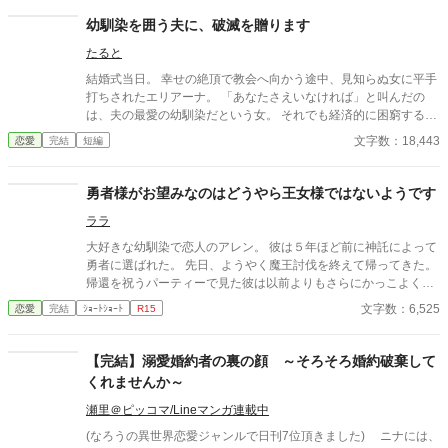
幼馴染を囲う夫に、破滅を贈ります
たると
結婚式当日。 幸せの絶頂で教会へ向かう途中、見知らぬ女に平手
打ちされたエリアーナ。 「あなたさえいなければ」と叫んだの
は、夫の最愛の幼馴染だという女。 それでも経済的に困窮する実
家を救うため、エリアーナは泣き寝入りするしかなかった。
文字数：18,443
恋愛
完結
短編
勇者様がお望みなのはどうやら王女様ではないようです
ララ
大好きな幼馴染で恋人のアレン。 彼は５年ほど前に神託によって
勇者に選ばれた。 先日、ようやく魔王討伐を終えて帰ってきた。
帰還を祝うパーティーで見た彼は以前よりもさらにかっこよく、
魅力的になっていた。 ずっと待ってた。 帰ってくるって言った言
文字数：6,525
恋愛
完結
ｼｮｰﾄｼｮｰﾄ
R15
葉を信じて。 あの日のプロポーズを信じて。 でも帰ってきた彼か
らはなんの連絡もない。 それどころか街中勇者と王女の密やかな
恋の話で大盛り上がり。 なんで‥‥どうして？
【完結】溺愛婚約者の裏の顔 ～そろそろ婚約破棄して
くれませんか～
瀬里＠ピッコマ/Lineマンガ連載中
(なろうの異世界恋愛ジャンルで日刊7位頂きました) ニナには、