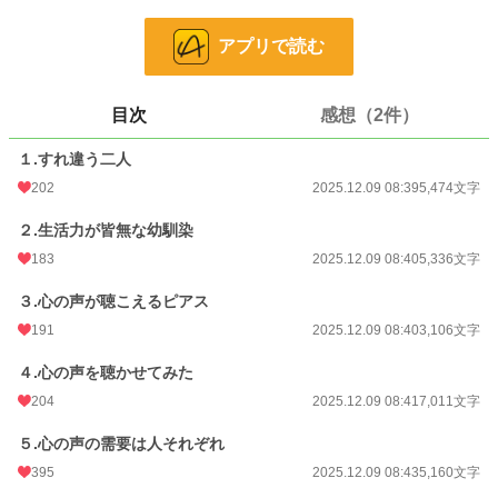
しかも独断でその魔道具の性能を第三王女とその護衛騎士で試すと言い出したの
だ。
アプリで読む
王族への不敬行為になるとアメリアが止めるも、ハルフォードはアメリアにも協
力してもらい決行に踏みきってしまう。
そんな彼が開発した画期的な魔道具は、身につけたピアスから相手の心の声が聞
こえるという物だった。
目次
感想（2件）
★全５話の作品です★
１.すれ違う二人
小説
22,627 位 / 228,977 件
202
2025.12.09 08:39
5,474文字
恋愛
9,913 位 / 66,397 件
２.生活力が皆無な幼馴染
お気に入り
166
183
2025.12.09 08:40
5,336文字
24h.ポイント
28 pt
３.心の声が聴こえるピアス
191
2025.12.09 08:40
3,106文字
文字数
26,087
更新日時
2025.12.09 08:43
４.心の声を聴かせてみた
204
2025.12.09 08:41
7,011文字
初回公開日時
2025.12.09 08:39
５.心の声の需要は人それぞれ
初回完結日時
2025.12.09 08:39
395
2025.12.09 08:43
5,160文字
週間ポイント
77 pt (38,197 位)