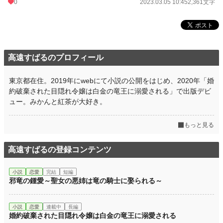
0
2023.03.05 10:45
2,361文字
高遠すばるのプロフィール
東京都在住。2019年にwebにて小説の公開をはじめ、2020年「婚
約破棄された目隠れ令嬢は白金の竜王に溺愛される」で出版デビ
ュー。みかんと紅茶が大好き。
もっと見る
高遠すばるの登録コンテンツ
小説
恋愛
完結
短編
邪竜の鍾愛～聖女の悪姉は竜の騎士に娶られる～
小説
恋愛
連載中
長編
婚約破棄された目隠れ令嬢は白金の竜王に溺愛される