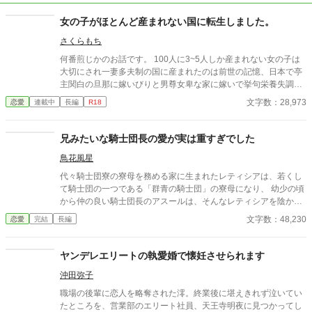
女の子がほとんど産まれない国に転生しました。
さくらもち
何番煎じかのお話です。 100人に3~5人しか産まれない女の子は
大切にされ一妻多夫制の国に産まれたのは前世の記憶、日本で亭
主関白の旦那に嫁いびりと男尊女卑な家に嫁いで挙句栄養失調と
過労死と言う令和になってもまだ昭和な家庭！でありえない最後
文字数：28,973
恋愛
連載中
長編
R18
を迎えてしまった清水 理央、享年44歳 そんな彼女を不憫に思っ
た女神が自身の世界の女性至上主義な国に転生させたお話。
兄みたいな騎士団長の愛が実は重すぎでした
鳥花風星
代々騎士団寮の寮母を務める家に生まれたレティシアは、若くし
て騎士団の一つである「群青の騎士団」の寮母になり、 幼少の頃
から仲の良い騎士団長のアスールは、そんなレティシアを陰から
ずっと見守っていた。レティシアにとってアスールは兄のような
文字数：48,230
恋愛
完結
長編
存在だが、次第に兄としてだけではない思いを持ちはじめてしま
う。 アスールにとってもレティシアは妹のような存在というだけ
ではないようで……。兄としてしか思われていないと思っている
ヤンデレエリートの執愛婚で懐妊させられます
アスールはレティシアへの思いを拗らせながらどんどん膨らませ
沖田弥子
ていく。 すれ違う恋心、アスールとライバルの心理戦。拗らせ溺
愛が激しい、じれじれだけどハッピーエンドです。 ☆他投稿サイ
職場の後輩に恋人を略奪された澪。終業後に堪えきれず泣いてい
トにも掲載しています。 ☆番外編はアスールの同僚ノアールがメ
たところを、営業部のエリート社員、天王寺明夜に見つかってし