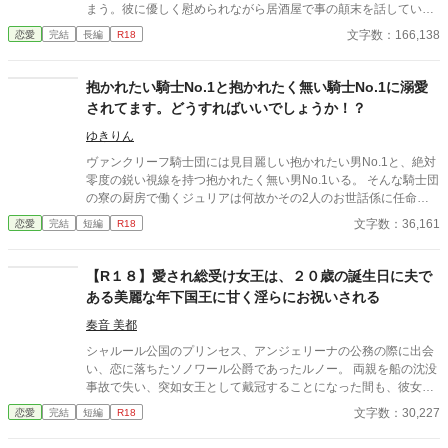
インの話になっています。
まう。彼に優しく慰められながら居酒屋で事の顛末を話していた
が、なぜか明夜と一夜を過ごすことに――!? 明夜は傷心した自
文字数：166,138
恋愛
完結
長編
R18
分を慰めてくれただけだ、と考える澪だったが、翌朝「責任をと
ってほしい」と明夜に迫られ、婚姻届にサインしてしまった。突
如始まった新婚生活。明夜は澪の心と身体を幸せで満たしてくれ
抱かれたい騎士No.1と抱かれたく無い騎士No.1に溺愛
ていたが、徐々に明夜のヤンデレな一面が見えてきて――執着強
されてます。どうすればいいでしょうか！？
めな旦那様との極上溺愛ラブストーリー！
ゆきりん
ヴァンクリーフ騎士団には見目麗しい抱かれたい男No.1と、絶対
零度の鋭い視線を持つ抱かれたく無い男No.1いる。 そんな騎士団
の寮の厨房で働くジュリアは何故かその2人のお世話係に任命さ
れてしまう。どうして！？ 貧乏男爵令嬢ですが、家の借金返済の
文字数：36,161
恋愛
完結
短編
R18
為に、頑張って働きますっ！
【R１８】愛され総受け女王は、２０歳の誕生日に夫で
ある美麗な年下国王に甘く淫らにお祝いされる
奏音 美都
シャルール公国のプリンセス、アンジェリーナの公務の際に出会
い、恋に落ちたソノワール公爵であったルノー。 両親を船の沈没
事故で失い、突如女王として戴冠することになった間も、彼女を
支え続けた。 それから幾つもの困難を乗り越え、ルノーはアンジ
文字数：30,227
恋愛
完結
短編
R18
ェリーナと婚姻を結び、単なる女王の夫、王配ではなく、自らも
執政に取り組む国王として戴冠した。 夫婦となって初めて迎える