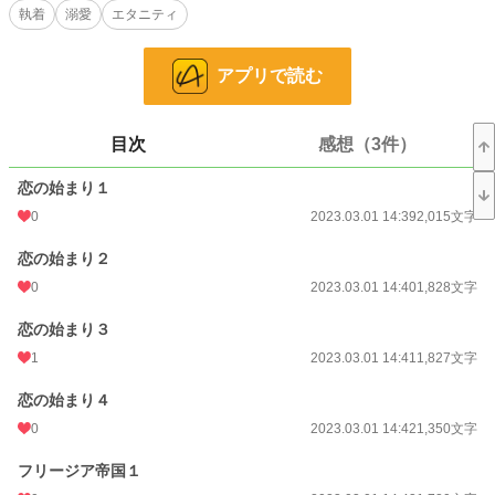
執着
溺愛
エタニティ
しまった。
フレッドと結婚することを強いられたアンリエッタは、あきらめてその婚姻を受
け入れるが、それによって執着心をあらわにしたフェリクスにうなじを噛まれて
アプリで読む
しまう。そうして目が覚めたアンリエッタの体は、アルファと番うことのできる
オメガに性転換していて――……？
オメガバースの、アルファからオメガへの性転換を題材にしたお話です。
目次
感想（3件）
恋の始まり１
小説
25,084 位 / 228,585 件
0
2023.03.01 14:39
2,015文字
恋愛
10,843 位 / 66,313 件
恋の始まり２
お気に入り
543
0
2023.03.01 14:40
1,828文字
24h.ポイント
21 pt
恋の始まり３
1
2023.03.01 14:41
1,827文字
文字数
110,717
更新日時
2023.03.05 10:45
恋の始まり４
0
2023.03.01 14:42
1,350文字
初回公開日時
2023.03.01 14:39
フリージア帝国１
初回完結日時
2023.03.05 10:45