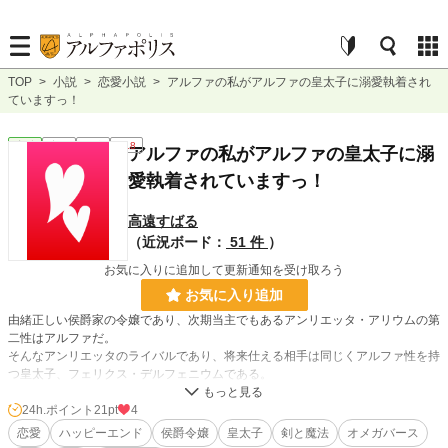
TOP
>
小説
>
恋愛小説
>
アルファの私がアルファの皇太子に溺愛執着され
ていますっ！
恋愛
完結
長編
R18
アルファの私がアルファの皇太子に溺
愛執着されていますっ！
高遠すばる
（近況ボード：
51 件
）
お気に入りに追加して更新通知を受け取ろう
お気に入り追加
由緒正しい侯爵家の令嬢であり、次期当主でもあるアンリエッタ・アリウムの第
二性はアルファだ。
そんなアンリエッタのライバルであり、将来仕える相手は同じくアルファ性を持
つ皇太子、フェリクス・デルフェニウムである。
第二性が同じフェリクスへと叶わぬ恋を抱くアンリエッタは、フェリクスの自分
への想いを知っていながら、ただの友人でいましょうと想いを封じ続ける。
24h.ポイント
21pt
4
互いの立場を思ってフェリクスの想いを拒んでいたアンリエッタ。ところがある
恋愛
ハッピーエンド
侯爵令嬢
皇太子
剣と魔法
オメガバース
日、アンリエッタの家は悪辣な同級生、フレッドによって多額の借金を背負って