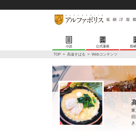
小説
公式漫画
投
TOP
>
高遠すばる
>
Webコンテンツ
東
目
き