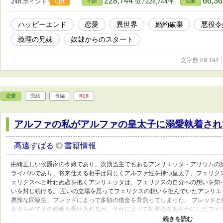
228,744
66,3
0pt
24h.ポイント
小説
位 / 228,744件
恋愛
ハッピーエンド
恋愛
異世界
婚約破棄
悪役令
義理の兄妹
奴隷からのスタート
文字数 89,194
恋愛
完結
長編
R18
アルファの私がアルファの皇太子に溺愛執着され
高遠すばる
書籍情報
由緒正しい侯爵家の令嬢であり、次期当主でもあるアンリエッタ・アリウムの
ライバルであり、将来仕える相手は同じくアルファ性を持つ皇太子、フェリク
ェリクスへと叶わぬ恋を抱くアンリエッタは、フェリクスの自分への想いを知
いを封じ続ける。 互いの立場を思ってフェリクスの想いを拒んでいたアンリ
悪辣な同級生、フレッドによって多額の借金を背負ってしまった。 フレッド
あきらめてその婚姻を受け入れるが、それによって執着心をあらわにしたフェ
目が覚めたアンリエッタの体は、アルファと番うことのできるオメガに性転換