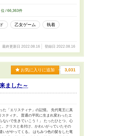
2
位 / 66,363件
ド
乙女ゲーム
執着
最終更新日 2022.08.16
登録日 2022.08.16
お気に入りに追加
3,031
来ました～
った「エリスティナ」の記憶。 先代竜王に真
リスティナ。 普通の平民に生まれ変わったエ
らないで生きていこう！」 たったひとつ、心
と。クリスと名付け、かわいがっていたその
遣いがやってくる。 はちみつ色の髪をした竜