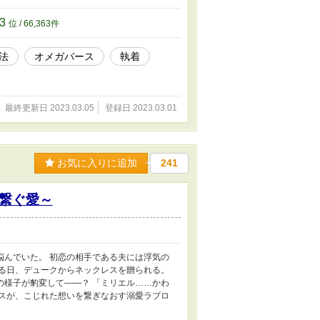
63
位 / 66,363件
法
オメガバース
執着
最終更新日 2023.03.05
登録日 2023.03.01
お気に入りに追加
241
繋ぐ愛～
悩んでいた。 初恋の相手である夫には浮気の
ある日、デュークからネックレスを贈られる。
の様子が豹変して――？ 「ミリエル……かわ
レスが、こじれた想いを繋ぎなおす溺愛ラブロ