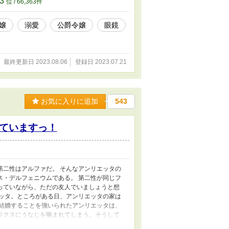
63
位 / 66,363件
嬢
溺愛
公爵令嬢
眼鏡
最終更新日 2023.08.06
登録日 2023.07.21
お気に入りに追加
543
ていますっ！
第二性はアルファだ。 そんなアンリエッタの
ス・デルフェニウムである。 第二性が同じフ
っていながら、ただの友人でいましょうと想
エッタ。ところがある日、アンリエッタの家は
と結婚することを強いられたアンリエッタは、
リクスにうなじを噛まれてしまう。そうして
していて――……？ オメガバースの、アルフ