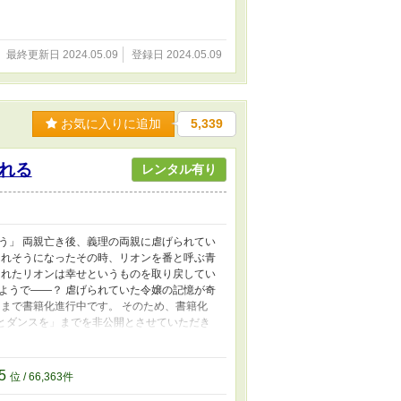
最終更新日 2024.05.09
登録日 2024.05.09
お気に入りに追加
5,339
れる
レンタル有り
う」 両親亡き後、義理の両親に虐げられてい
されそうになったその時、リオンを番と呼ぶ青
られたリオンは幸せというものを取り戻してい
ようで――？ 虐げられていた令嬢の記憶が奇
まで書籍化進行中です。 そのため、書籍化
たとダンスを」までを非公開とさせていただき
いご本になるよう、心をこめて作業をしてまい
ださった皆様、本当にありがとうございました！
05
位 / 66,363件