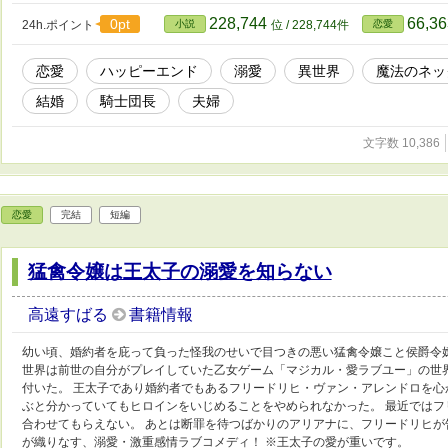
228,744
66,3
0pt
24h.ポイント
小説
位 / 228,744件
恋愛
恋愛
ハッピーエンド
溺愛
異世界
魔法のネッ
結婚
騎士団長
夫婦
文字数 10,386
恋愛
完結
短編
猛禽令嬢は王太子の溺愛を知らない
高遠すばる
書籍情報
幼い頃、婚約者を庇って負った怪我のせいで目つきの悪い猛禽令嬢こと侯爵令
世界は前世の自分がプレイしていた乙女ゲーム「マジカル・愛ラブユー」の世
付いた。 王太子であり婚約者でもあるフリードリヒ・ヴァン・アレンドロを
ぶと分かっていてもヒロインをいじめることをやめられなかった。 最近では
合わせてもらえない。 あとは断罪を待つばかりのアリアナに、フリードリヒが
が織りなす、溺愛・激重感情ラブコメディ！ ※王太子の愛が重いです。