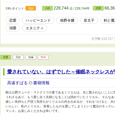
ァからオメガへの性転換を題材にしたお話です。
228,744
66,3
0pt
24h.ポイント
小説
位 / 228,744件
恋愛
恋愛
ハッピーエンド
侯爵令嬢
皇太子
剣と魔
溺愛
エタニティ
文字数 110,717
恋愛
完結
短編
R18
愛されていない、はずでした～催眠ネックレスが
高遠すばる
書籍情報
騎士公爵デューク・ラドクリフの妻であるミリエルは、夫に愛されないことに
うわさもあり、もう愛し合う夫婦になることは諦めていたミリエル。 そんな
嬉しい気持ちと戸惑う気持ちがミリエルの内を占めるが、それをつけると、夫
いらしい、私のミリエル」 装着したものを愛してしまうという魔法のネック
マンス。お楽しみくだされば幸いです。