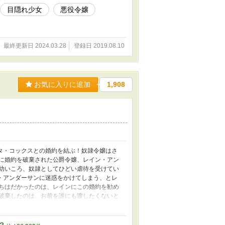
目隠れ少女
悪役令嬢
最終更新日 2024.03.28
登録日 2019.08.10
お気に入りに追加
1,908
タ・コックスとの婚約を結ぶ！奴隷令嬢はさ
ドに婚約を破棄された公爵令嬢、レイン・アン
、幼いころ、奴隷としてひどい虐待を受けてい
・アンダーサンに迷惑をかけてしまう、とレ
立ちはだかったのは、レインにこの婚約を勧め
を破棄したのは、お前を誰にも渡したくないと
れていた？私は今、お兄様の婚約者？ 運命と