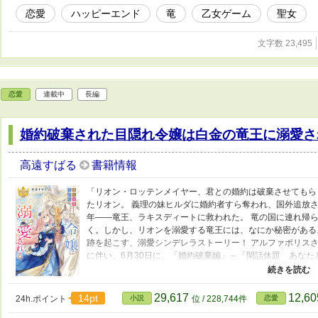
恋愛
ハッピーエンド
竜
乙女ゲーム
聖女
文字数 23,495
恋愛
連載中
長編
婚約破棄された目隠れ令嬢は白金の竜王に溺愛さ
高遠すばる
書籍情報
「リオン・ロッテンメイヤー、君との婚約は破棄させてもら
たリオン。 義理の妹ヒルダに婚約者すら奪われ、国外追放
年――竜王、ラキスディートに救われた。 竜の国に連れ帰
く。しかし、リオンを溺愛する竜王には、なにか秘密がある
跡を起こす、溺愛シンデレラストーリー！ アルファポリスさ
に伴い、6月30日に、「婚約破棄編」～「閑話休題 あな
ます。 読んでくださっている皆様に感謝を……！素晴らし
ります！ 2022/1/11 完結しました。ここまで読んでく
29,617
12,6
14pt
24h.ポイント
小説
位 / 228,744件
恋愛