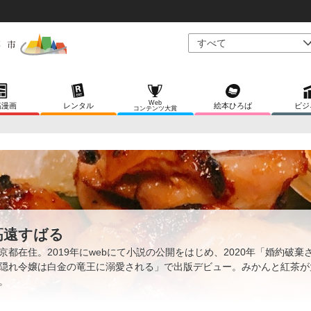
Web
稿漫画
レンタル
絵本ひろば
ビジ
コンテンツ大賞
高遠すばる
京都在住。2019年にwebにて小説の公開をはじめ、2020年「婚約破棄
隠れ令嬢は白金の竜王に溺愛される」で出版デビュー。みかんと紅茶が
。