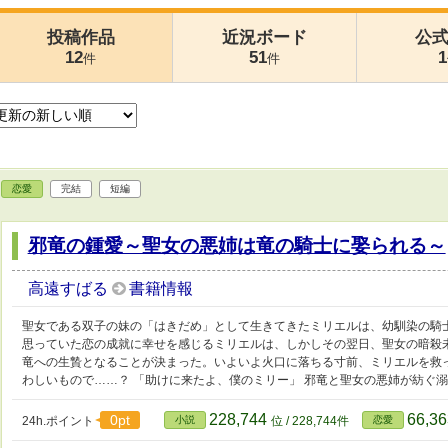
投稿作品
近況ボード
公
12
51
1
件
件
恋愛
完結
短編
邪竜の鍾愛～聖女の悪姉は竜の騎士に娶られる～
高遠すばる
書籍情報
聖女である双子の妹の「はきだめ」として生きてきたミリエルは、幼馴染の騎
思っていた恋の成就に幸せを感じるミリエルは、しかしその翌日、聖女の暗殺
竜への生贄となることが決まった。いよいよ火口に落ちる寸前、ミリエルを救
わしいもので……？ 「助けに来たよ、僕のミリー」 邪竜と聖女の悪姉が紡ぐ
228,744
66,3
0pt
24h.ポイント
小説
位 / 228,744件
恋愛