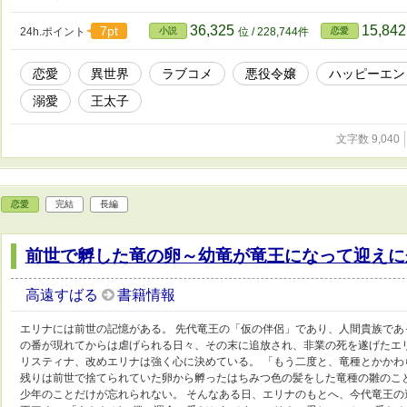
36,325
15,84
7pt
24h.ポイント
小説
位 / 228,744件
恋愛
恋愛
異世界
ラブコメ
悪役令嬢
ハッピーエン
溺愛
王太子
文字数 9,040
恋愛
完結
長編
前世で孵した竜の卵～幼竜が竜王になって迎えに
高遠すばる
書籍情報
エリナには前世の記憶がある。 先代竜王の「仮の伴侶」であり、人間貴族であ
の番が現れてからは虐げられる日々、その末に追放され、非業の死を遂げたエ
リスティナ、改めエリナは強く心に決めている。 「もう二度と、竜種とかかわ
残りは前世で捨てられていた卵から孵ったはちみつ色の髪をした竜種の雛のこ
少年のことだけが忘れられない。 そんなある日、エリナのもとへ、今代竜王の