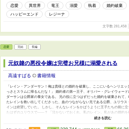
恋愛
異世界
竜王
溺愛
執着
婚約破棄
ハッピーエンド
レジーナ
文字数 281,458
恋愛
完結
長編
元奴隷の悪役令嬢は完璧お兄様に溺愛される
高遠すばる
書籍情報
「レイン・アンダーサン！俺は貴様との婚約を破棄し、ここにいるヘンリエッ
っさとスラムに帰るんだな！」 婚約者の第一王子、オリバー・グレイウォー
ダーサンは公爵家の養女である。 兄の役に立つはずだった婚約を破棄されて
たレインを救い出してくださった、血のつながらない兄である公爵、ユリウス
インは絶望していた。 しかし、そんなレインをかばうように王子たちの前に
たはずのユリウスで――？ 「泣かないでおくれ、私のレイン。私があの婚約
思ったからだ。お前は今、私の婚約者なんだよ、レイン」 婚約がすでに破棄さ
純愛が交差する、完璧お兄様による溺愛ラブストーリー！