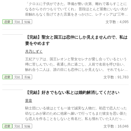
「クロエに子供ができた。準備が整い次第、離れで暮らすことに
なるからそのつもりでいてくれ」 普段ほとんど屋敷にいない夫が
前触れもなく告げてきた言葉をきっかけに、レティシアは“三年
間”の契約を終わらせることにした。 赤の他人を屋敷に迎えるこ
文字数：4,095
恋愛
完結
短編
とはしない。 不要なものに感情を砕く理由などない。 「だって、
面倒でしょう？」 不誠実な夫も、無意味な結婚も、 この際すべて
切り捨ててしまいましょう。
【完結】聖女と国王は恋仲にしか見えませんので、私は
妻をやめます
月乃しずく
王妃アリアは、国王レオンと聖女セレナが愛し合っているという
噂に苦しんでいた。夜通し共に過ごし、人前で名前を呼び合い、
触れ合う二人は、誰の目にも恋仲にしか見えない。 それでもレオ
ンは「国を守るために必要なことだ」と妻の痛みに気づかず、セ
文字数：91,783
恋愛
完結
長編
レナも王妃の席へ座り、妻のように振る舞い続ける。ついに礼拝
堂で、アリアは皆の前で二人を問いただす。 「お二人には、本当
に呆れましたわ」そして結婚指輪をレオンへ投げつけ、「私は、
【完結】好きでもない私とは婚約解消してください
あなたの妻をやめます」と宣言する。だが王妃が去った直後、妻
里音
になったつもりで振る舞う聖女へ、王宮中の視線は冷たく変わっ
ていき。
騎士団にいる彼はとても一途で誠実な人物だ。初恋で恋人だった
幼なじみが家のために他家へ嫁いで行ってもまだ彼女を思い新た
な恋人を作ることをしないと有名だ。私も憧れていた1人だっ
た。 そんな彼との婚約が成立した。それは彼の行動で私が傷を負
文字数：16,046
恋愛
完結
短編
ったからだ。傷は残らないのに責任感からの婚約ではあるが、彼