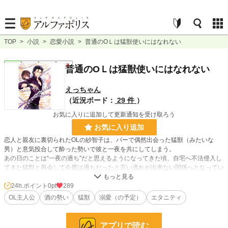
TOP
>
小説
>
恋愛小説
>
普通のOＬは猛獣使いにはなれない
恋愛
完結
短編
R18
普通のOＬは猛獣使いにはなれない
えっちゃん
（近況ボード：
29 件
）
お気に入りに追加して更新通知を受け取ろう
お気に入り追加
恋人と親友に裏切られたOLの紗智子は、バーで偶然出会った猛獣（みたいな
男）と意気投合して酔った勢いで彼と一夜を共にしてしまう。
あの日のことは“一夜の過ち”だと思えるようになってきた頃、自宅へ不法侵入し
てきた猛獣と再会して今度は過ちだったと言い逃れが出来ない関係へとなってい
く。
普通のOLとマフィアな男の、体から始まる関係の話。
24h.ポイント
0pt
289
OL主人公
酒の勢い
猛獣
溺愛（の予定）
エタニティ
＊ただ今、不定期更新になっています。すみません。
＊他サイトにも投稿しています。
＊素敵な表紙イラストは氷川こち様（@dakdakhk）
アプリで読む