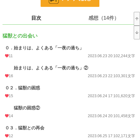
小説
228,935 位 / 228,935 件
目次
感想（14件）
恋愛
66,396 位 / 66,396 件
お気に入り
435
猛獣との出会い
24h.ポイント
0 pt
０．始まりは、よくある「一夜の過ち」
文字数
42,653
11
2023.06.23 20:10
2,244文字
更新日時
2023.07.21 20:10
始まりは、よくある「一夜の過ち」②
初回公開日時
2023.06.23 20:10
16
2023.06.23 22:10
3,301文字
初回完結日時
2023.07.21 20:17
０２．猛獣の困惑
15
2023.06.24 17:10
1,620文字
週間ポイント
91 pt (35,631 位)
猛獣の困惑②
月間ポイント
505 pt (34,620 位)
14
2023.06.24 20:10
1,458文字
年間ポイント
6,710 pt (39,489 位)
０３．猛獣との再会
累計ポイント
159,191 pt (23,077 位)
12
2023.06.25 17:10
2,171文字