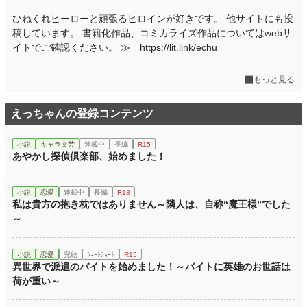
ひねくれヒーローと頑張るヒロインが好きです。 他サイトにも投
稿しています。 書籍化作品、コミカライズ作品についてはwebサ
イトでご確認ください。 ≫ https://lit.link/echu
もっと見る
えっちゃんの登録コンテンツ
小説
キャラ文芸
連載中
長編
R15
あやかし探偵倶楽部、始めました！
小説
恋愛
連載中
長編
R18
私は貴方の抱き枕ではありません～隣人は、自称“魔王様”でした
～
小説
恋愛
完結
ｼｮｰﾄｼｮｰﾄ
R15
異世界で派遣のバイトを始めました！～バイトに英雄のお世話は
荷が重い～