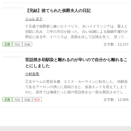
はプロポーズをしてくれた。その瞬間憧れが好きになっていた。
婚約して6ヶ月、接点のほとんどない2人だが少しずつ距離も縮ま
【完結】捨てられた侯爵夫人の日記
り幸せな日々を送っていた。と思っていたのに、彼の元恋人が離
ジュレヌク
婚をして帰ってくる話を聞いて彼が私との婚約を「最悪だ」と後
悔しているのを聞いてしまった。
十五歳で侯爵家に嫁いだイベリス。 夫ハイドランジアは、愛人と
別邸に住み、三年の月日が経った。 白い結婚による婚姻不履行が
間近に迫る中、イベリスは、高熱を出して記憶を失う。 戻ってき
た夫は、妻に仕える侍女アリッサムから、いない月日の間書き綴
文字数：13,157
恋愛
完結
短編
られた日記を手渡される。 そこには、出会った日から自分を恋し
いと思ってくれていた少女の思いの丈が詰まっていた。 十八歳に
なり、美しく成長した妻を前に、ハイドランジアは、心が揺ら
世話焼き幼馴染と離れるのが辛いので自分から離れるこ
ぐ。 自分への恋心を忘れてしまったとしても、これ程までに思っ
とにしました
てくれていたのなら、また、愛を育めるのではないのか？ 様々な
人間の思いが交錯し、物語は、思わぬ方向へと進んでいく。
小村辰馬
乙女ゲームの悪役令嬢、エリス・カーマインに転生した。 幼馴染
であるアーロンの傍にに居続けると、追放エンドを迎えてしまう
のに、原作では俺様だった彼の世話焼きな一面を開花させてしま
い、居心地の良い彼のそばを離れるのが辛くなってしまう。 なら
文字数：12,906
恋愛
完結
短編
R18
ば彼の代わりに男友達を作ろうと画策するがーー