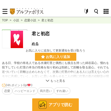
TOP
>
小説
>
恋愛小説
>
君と初恋
恋愛
完結
短編
君と初恋
める
お気に入りに追加して更新通知を受け取ろう
お気に入り追加
ある日、学校の有名人である水瀬灯里と偶然にも接点を持った綿谷凪心。憧れを
投下していた灯里の本当の性格を知り初めは拒絶して距離を取る凪心。それでも
近づいていく距離は止められなくて、次第に灯里の中にある人には言えない心の
モヤに共感していく。お互いに思いを募らせる二人の間に灯里の昔の幼馴染が現
れて……。正反対の二人が織りなすひと夏の初恋の物語。
24h.ポイント
0pt
0
恋愛
ハッピーエンド
両片思い
すれ違い
小説
228,937 位 / 228,937 件
恋愛
66,398 位 / 66,398 件
アプリで読む
お気に入り
4