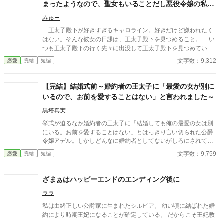
まったようなので、聖女もいることだし悪役令嬢の私は
退散することにしました。
みゅー
王太子殿下が好きすぎるキャロライン。好きだけど嫌われたく
はない。そんな彼女の日課は、王太子殿下を見つめること。 い
つも王太子殿下の行く先々に出没して王太子殿下を見つめていた
が、ついにそんな生活が終わるときが来る。 聖女が現れたの
文字数：9,312
恋愛
完結
短編
だ。そして、さらにショックなことに、自分が乙女ゲームの世界
に転生していてそこで悪役令嬢だったことを思い出す。 王太子
殿下に嫌われたくはないキャロラインは、王太子殿下の前から姿
【完結】結婚式前～婚約者の王太子に「最愛の女が別に
を消すことにした。そんなお話です。 ちょっと切ないお話で
いるので、お前を愛することはない」と言われました～
す。
黒塔真実
挙式が迫るなか婚約者の王太子に「結婚しても俺の最愛の女は別
にいる。お前を愛することはない」とはっきり言い切られた公爵
令嬢アデル。しかしどんなに婚約者としてないがしろにされても
女性としての誇りを傷つけられても彼女は平気だった。なぜなら
文字数：9,759
恋愛
完結
短編
大切な「心の拠り所」があるから……。しかし、王立学園の卒業
ダンスパーティーの夜、アデルはかつてない、世にも酷い仕打ち
を受けるのだった―― ※神視点。■なろうにも別タイトルで重
ざまぁはハッピーエンドのエンディング後に
複投稿←【ジャンル日間4位】。
ララ
私は由緒正しい公爵家に生まれたシルビア。 幼い頃に結ばれた婚
約により時期王妃になることが確定している。 だからこそ王妃教