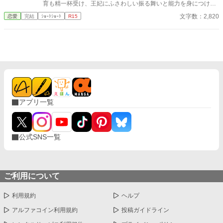
育も精一杯受け、王妃にふさわしい振る舞いと能力を身につけ
た。 特に婚約者である王太子は少し？いやかなり頭が足りないの
文字数：2,820
恋愛
完結
ｼｮｰﾄｼｮｰﾄ
R15
だ。 余計に私が頑張らなければならない。 王妃となり国を支え
る。 そんな確定した未来であったはずなのにある日突然破られ
た。 学園にピンク色の髪を持つ少女が現れたからだ。 なんとその
子は自身をヒロイン？だとか言って婚約者のいるしかも王族であ
る王太子に馴れ馴れしく接してきた。 何度かそれを諌めるも聞く
耳を持たず挙句の果てには私がいじめてくるだなんだ言って王太
子に泣きついた。 なんと王太子は彼女の言葉を全て鵜呑みにして
私を悪女に仕立て上げ国外追放をいい渡す。 はぁ〜、一体誰の悪
知恵なんだか？ まぁいいわ。 国外追放喜んでお受けいたします。
アプリ一覧
けれどどうかお忘れにならないでくださいな？ 全ての責はあなた
にあると言うことを。 後悔しても知りませんわよ。 そう言い残し
て私は毅然とした態度で、内心ルンルンとこの国を去る。 ふふ
っ、これからが楽しみだわ。
公式SNS一覧
ご利用について
利用規約
ヘルプ
アルファコイン利用規約
投稿ガイドライン