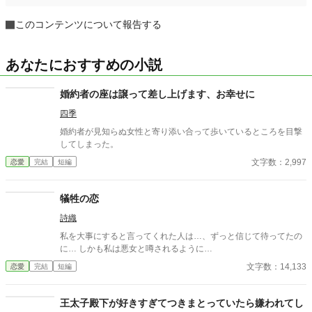
このコンテンツについて報告する
あなたにおすすめの小説
婚約者の座は譲って差し上げます、お幸せに
四季
婚約者が見知らぬ女性と寄り添い合って歩いているところを目撃
してしまった。
文字数：2,997
恋愛
完結
短編
犠牲の恋
詩織
私を大事にすると言ってくれた人は…、ずっと信じて待ってたの
に… しかも私は悪女と噂されるように…
文字数：14,133
恋愛
完結
短編
王太子殿下が好きすぎてつきまとっていたら嫌われてし