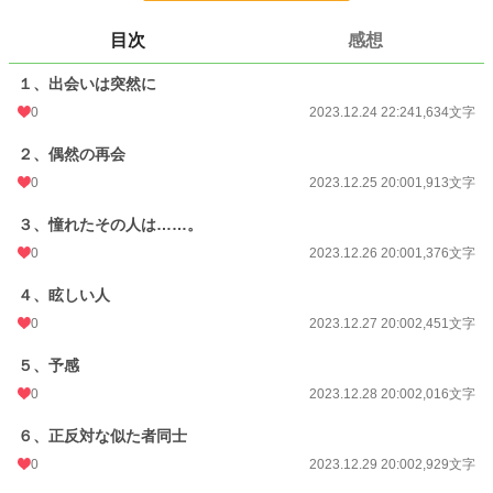
24h.ポイント
0 pt
目次
感想
文字数
27,348
１、出会いは突然に
更新日時
2024.01.03 20:00
0
2023.12.24 22:24
1,634文字
初回公開日時
2023.12.24 22:24
２、偶然の再会
初回完結日時
0
2024.01.06 00:02
2023.12.25 20:00
1,913文字
週間ポイント
0 pt (228,937 位)
３、憧れたその人は……。
0
2023.12.26 20:00
1,376文字
月間ポイント
7 pt (116,421 位)
４、眩しい人
年間ポイント
168 pt (129,397 位)
0
2023.12.27 20:00
2,451文字
累計ポイント
5,396 pt (122,528 位)
５、予感
0
2023.12.28 20:00
2,016文字
６、正反対な似た者同士
0
2023.12.29 20:00
2,929文字