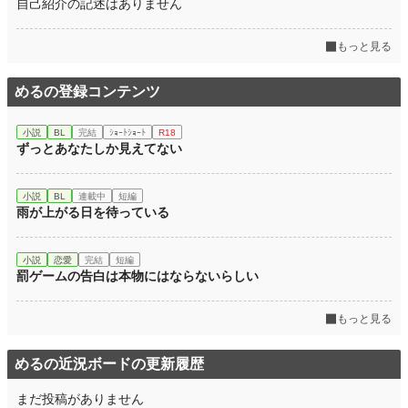
自己紹介の記述はありません
もっと見る
めるの登録コンテンツ
小説
BL
完結
ｼｮｰﾄｼｮｰﾄ
R18
ずっとあなたしか見えてない
小説
BL
連載中
短編
雨が上がる日を待っている
小説
恋愛
完結
短編
罰ゲームの告白は本物にはならないらしい
もっと見る
めるの近況ボードの更新履歴
まだ投稿がありません