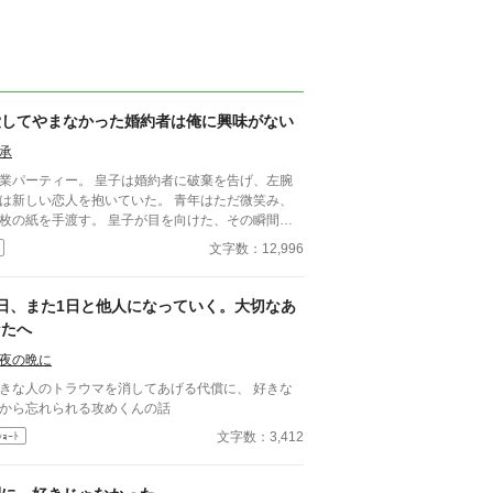
愛してやまなかった婚約者は俺に興味がない
承
業パーティー。 皇子は婚約者に破棄を告げ、左腕
は新しい恋人を抱いていた。 青年はただ微笑み、
枚の紙を手渡す。 皇子が目を向けた、その瞬間
間だと思った。」 すべてを愛で終わ
文字数：12,996
た、沈黙の恋の物語。 IFストーリーあり 誤字
れば報告お願いします！
1日、また1日と他人になっていく。大切なあ
なたへ
夜の晩に
きな人のトラウマを消してあげる代償に、 好きな
から忘れられる攻めくんの話
文字数：3,412
ｼｮｰﾄ