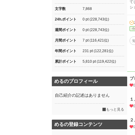
て
シ
文字数
7,868
24h.ポイント
0 pt (228,743位)
小
週間ポイント
0 pt (228,743位)
月間ポイント
7 pt (116,421位)
年間ポイント
231 pt (122,281位)
累計ポイント
5,810 pt (119,422位)
プ
めるのプロフィール
自己紹介の記述はありません
１
もっと見る
２
めるの登録コンテンツ