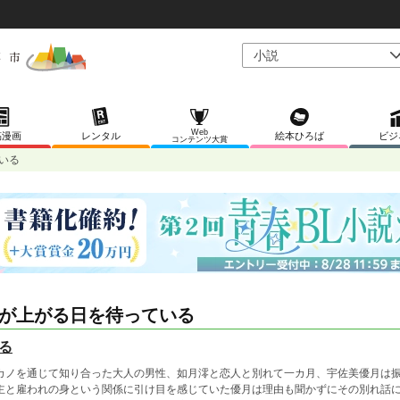
Web
稿漫画
レンタル
絵本ひろば
ビジ
コンテンツ大賞
いる
が上がる日を待っている
る
カノを通じて知り合った大人の男性、如月澪と恋人と別れて一カ月、宇佐美優月は
主と雇われの身という関係に引け目を感じていた優月は理由も聞かずにその別れ話