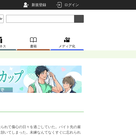
新規登録
ログイン
ネス
書籍
メディア化
振られて傷心の日々を過ごしていた。バイト先の雇
に頷いてしまった。未練なんてなくすぐに忘れられ