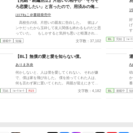
【完結・続編別立】片想いの相手が「そろそ
小切手を私に投げ渡す。 「長い間、俺に従ってきた
ろ恋愛したい」と言ったので、用済みの俺は
んだから、君を傷つけたりはしない。」 「結婚の日
1
ニートになることにしました。
には招待状を送る。必ず来て、席につけよ。」 --- い
はぴねこ＠書籍発売中
くつかのコメントを拝見し、大変申し訳なく思ってお
好き
高校生の頃、片想いの親友に告白した。 彼はノ
ります。 私は現在日本語を勉強しており、この文章
げられる。
ンケだったから玉砕して友人関係も終わるものだと思
はAI作品ではありませんが、 一部に翻訳ソフトを使
す
っていた。 もしかすると気持ち悪いと軽蔑される
用しています。 もし読んでくださる中で日本語のお
覚悟までしていたのに、彼は「今は恋愛をしている時
BL
完結
ｼｮｰﾄ
かしな点をご指摘いただけましたら、 本当にありが
文字数：37,102
連載中
短編
間がないんだ」と自分の夢を語ってくれた。 彼は
たく思います。
会社を興した祖父のことをとても尊敬していて、自分
も起業したいと熱く語ってくれた。 そして、俺の
【BL】無償の愛と愛を知らない僕。
手を握って「できれば親友のお前には俺の右腕になっ
ありま氷炎
A
てほしい」と言われた。 同性愛者の俺のことを気
持ち悪いと遠ざけることもせずに、親友のままでいて
何かしないと、人は僕を愛してくれない。 それが嫌
幼
くれた彼に俺は感謝して、同じ大学に進学して、大学
で、僕は家を飛び出した。 僕を拾ってくれた人は、
か
の頃に彼と一緒にゲームを作成する会社を起業した。
何も言わず家に置いてくれた。 両親が迎えにきて、
番
あれから二十年間、本当に二人三脚で駆け抜けてき
仕方なく家に帰った。 それから十数年後、僕は彼と
運
文字数：4,182
完結
ｼｮｰﾄｼｮｰﾄ
R15
BL
連載中
短
た。 そして、昨年売り出したVRMMOが世界的に大
再会した。
知
ヒットし、ゲーム大賞を取ったことを祝うパーティー
攻
で親友が語った言葉に俺の覚悟も決まった。 「俺も
い
そろそろ恋愛したい」 親友のその言葉に、俺は、
と
長年の片想いを終わらせる覚悟をした。 不憫な拗
そ
らせアラフォーが”愛”へと踏み出すお話です。
た