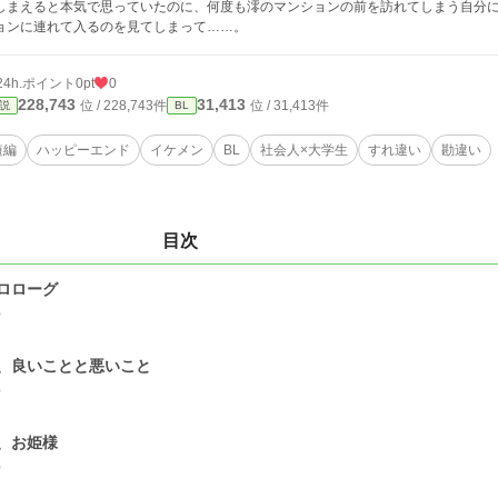
しまえると本気で思っていたのに、何度も澪のマンションの前を訪れてしまう自分
ョンに連れて入るのを見てしまって……。
24h.ポイント
0pt
0
228,743
31,413
位 / 228,743件
位 / 31,413件
説
BL
短編
ハッピーエンド
イケメン
BL
社会人×大学生
すれ違い
勘違い
目次
ロローグ
0
、良いことと悪いこと
0
、お姫様
0