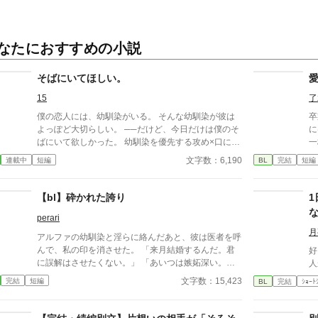
なたにおすすめの小説
そばにいてほしい。
15
了
僕の恋人には、幼馴染がいる。 そんな幼馴染が彼は
卒
よっぽど大切らしい。 ──だけど、今日だけは僕のそ
に
ばにいて欲しかった。 幼馴染を優先する攻め×口に出
一
せない受け 安心してください、ハピエンです。
——。 「この瞬
文字数：6,190
連載中
短編
BL
完結
短編
らせ
あ
【bl】砕かれた誇り
perari
月
アルファの幼馴染と淫らに絡んだあと、彼は医者を呼
んで、私の印を消させた。 「来月結婚するんだ。君
好
に誤解はさせたくない。」 「あいつは嫉妬深い。泣
人
かせるわけにはいかない。」 「君ももう年頃の残り
文字数：15,423
完結
短編
BL
完結
ｼｮｰﾄ
物のオメガだろ？ 俺の印をつけたまま、他のアルフ
ァとお見合いするなんてありえない。」 彼は冷た
く、けれどどこか薄情な笑みを浮かべながら、一枚の