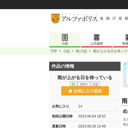
小説
公式漫画
投
TOP
>
小説
>
BL小説
>
雨が上がる日を待って
作品の情報
雨が上がる日を待っている
BL
連載中
短編
お気に入り追加
雨
お気に入り
14
め
初回公開日時
2023.06.04 18:52
元
用
更新日時
2023.06.20 13:48