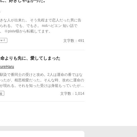
別に、好きじゃなかった。
5
な人が出来た。 そう先程まで恋人だった男に告
 でも、でもさ。 notハピエン 短い話で
。 ※pixiv様から転載してます。
文字数：491
ｼｮｰﾄ
運命よりも先に、愛してしまった
zureHaru
馴染で番同士の受けと攻め。2人は運命の番ではな
ったが、相思相愛だった。そんな時、攻めに運命の
が現れる。それを知った受けは身籠もっていたが、
命の番同士の子供の方が優秀な者が生まれることも
文字数：1,014
編
っており、身を引く事を決め姿を消す。 しかし、
めと運命の番の相手にはそれぞれに別の愛する人が
る事をしり、 2人は運命の番としてではなく、友人
して付き合っていけたらと話し合ってわかれた。
の後、攻めは受けが勘違いしていなくなってしまっ
ことを両親達から聞かされるのであった。