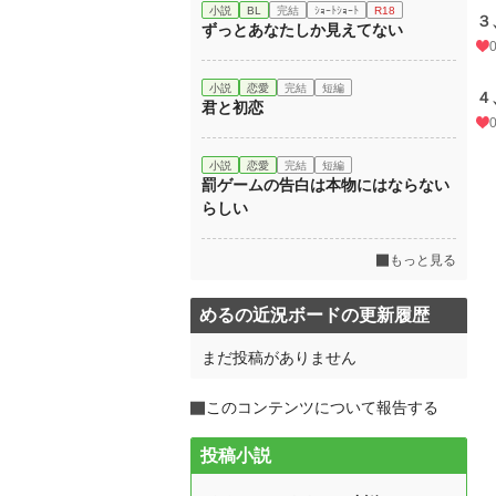
小説
BL
完結
ｼｮｰﾄｼｮｰﾄ
R18
３
ずっとあなたしか見えてない
小説
恋愛
完結
短編
４
君と初恋
小説
恋愛
完結
短編
罰ゲームの告白は本物にはならない
らしい
もっと見る
めるの近況ボードの更新履歴
まだ投稿がありません
このコンテンツについて報告する
投稿小説