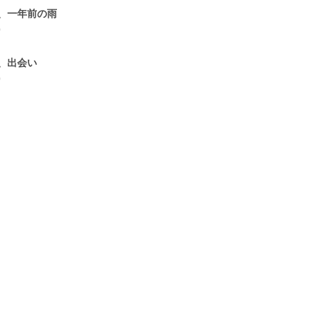
、一年前の雨
0
、出会い
0