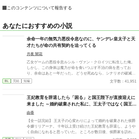
このコンテンツについて報告する
あなたにおすすめの小説
余命一年の無気力悪役令息なのに、ヤンデレ皇太子と天
才たちが命の共有契約を迫ってくる
月夜 闇花
乙女ゲームの悪役令息ルシル・ヴァン・クロイツに転生した俺。
しかし、この身体は魔力が命を食いつぶす不治の病を患ってお
り、余命はあと一年だった。 どうせ死ぬなら、シナリオの破滅フ
ラグを回避し、誰の記憶にも残らず静かに消え去りたい。 そう願
文字数：41,951
BL
完結
短編
って王太子アルフレッドに婚約破棄を申し出た。 ――だが、それ
がすべての狂気の始まりだった。 「君の手はひどく冷たいね。ま
るで死人のようだ。……婚約の破棄は認めない」 何も望まず、た
王妃教育を辞退したら「困る」と国王陛下が直接迎えに
だ消えようとするルシルの儚げな諦観は、逆に攻略対象たちのド
来ました ～婚約破棄された私に、王太子ではなく国王陛
ス黒い支配欲と執着に火をつけてしまう。 ヤンデレ王太子アルフ
下が求婚してきます〜
レッドの圧倒的な拘束。 実直な騎士ガレッドの盲目的な献身。 天
由香
才魔術師ノアの狂気的な探究。 ルシルが死の淵へ沈み込もうとし
【全一話完結】 王太子の心変わりによって婚約を破棄された侯爵
たとき、三人は神の理に逆らう禁忌の魔術を実行する。 それは、
令嬢リリアーナ。 十年以上受け続けた王妃教育も辞退し、ようや
自らの命と魔力をルシルの身体へ直接繋ぎ止める『命の共有契
く自由になれると思っていた。 ところが数日後、侯爵家を訪れた
約』だった――。 「君はもう、どこへも行けない。永遠に、私た
のは国王陛下本人。 「王妃教育を辞退されると困る。私の妃にな