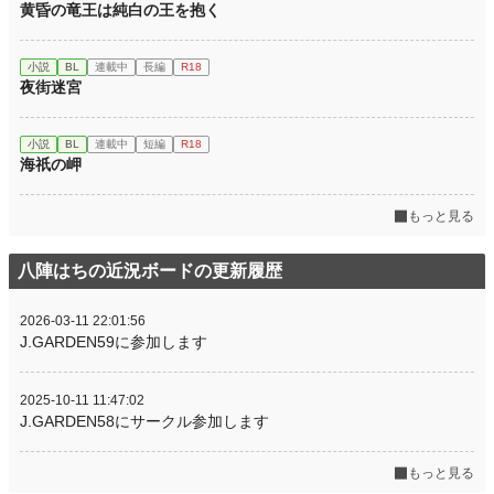
黄昏の竜王は純白の王を抱く
小説
BL
連載中
長編
R18
夜街迷宮
小説
BL
連載中
短編
R18
海祇の岬
もっと見る
八陣はちの近況ボードの更新履歴
2026-03-11 22:01:56
J.GARDEN59に参加します
2025-10-11 11:47:02
J.GARDEN58にサークル参加します
もっと見る