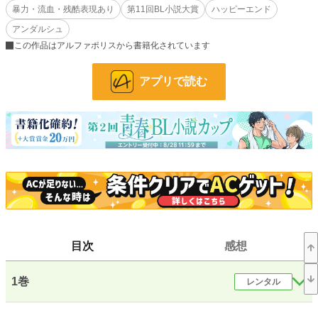
暴力・流血・残酷表現あり
第11回BL小説大賞
ハッピーエンド
ジェジーニアの出生と、国に起きた悲しき戦、竜王の秘密。愛を知らないアウフ
アンダルシュ
ァトは、ジェジーニアの求愛を受け止められるのか？
この作品はアルファポリスから書籍化されています
純粋無垢な訳あり竜人×絆され学者のファンタジーBLです。
アプリで読む
無理矢理描写が少しだけありますが、ハッピーエンドです。
R-18およびそれに準ずる表現がある話には＊マークがついています。
⭐️第11回ＢＬ小説大賞にて奨励賞をいただきました✨✨✨
小説
228,705 位 / 228,705 件
BL
31,407 位 / 31,407 件
お気に入り
211
24h.ポイント
0 pt
目次
感想
文字数(レンタル含む)
210,281
1巻
レンタル
更新日時
2025.08.08 20:00