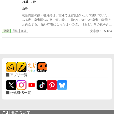
れました
由香
没落貴族の娘・柳月鈴は、宮廷で医官見習いとして働いていた。
ある夜、皇帝即位の宴で酒に酔い、幼なじみだった皇帝・李景珩
と再会する。 遠い存在になったはずの彼。 けれど、その夜をきっ
かけに月鈴の運命は大きく動き出す。 冷酷と恐れられる皇帝が、
文字数：15,184
恋愛
完結
短編
なぜか彼女だけには甘すぎて――。
アプリ一覧
公式SNS一覧
ご利用について