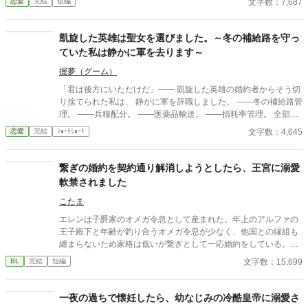
文字数：7,687
恋愛
完結
短編
ちと共にあるんだ」 死んで逃げることすら許されない豪奢な鳥籠
ってほしい」 努力を踏みにじった王太子はすべてを失い、選ばれ
の中、悪役令息は息が詰まるほど甘い絶望と幸福に溺れていく。
たのは誠実に生きてきた彼女だった。 これは、年上国王に溺愛さ
ヤンデレ執着BLファンタジー、ここに開幕。
れながら、世界一幸せな王妃になるまでの逆転ラブストーリー。
凱旋した英雄は聖女を選びました。～冬の補給路を守っ
ていた私は静かに軍を去ります～
握夢（グーム）
「君は後方にいただけだ」―― 凱旋した英雄の婚約者からそう切
り捨てられた私は、 静かに軍を辞職しました。 ――冬の補給路管
理。 ――兵糧配分。 ――医薬品輸送。 ――損耗率管理。 全部、
私の仕事だったのですが。 三週間後、 王国軍は補給崩壊。 「な
文字数：4,645
恋愛
完結
ｼｮｰﾄｼｮｰﾄ
ぜ食糧が届かない！」 「なぜ兵が飢える！」 ……逆にお聞きしま
すが、 今まで“なぜか全部上手く回っていた”理由を、 一度でも考
えたことはありましたか？ これは、 誰にも評価されなかった兵站
繋ぎの婚約を契約通り解消しようとしたら、王宮に溺愛
官（へいたんかん）が、 隣国の辺境伯にだけ価値を見抜かれ、 人
軟禁されました
生を取り戻す物語。 今更「戻ってきてくれ」と泣きつかれても、
私は隣国の最高機密ですので――！
こたま
エレンは子爵家のオメガ令息として産まれた。年上のアルファの
王子殿下と年齢が釣り合うオメガ令息が少なく、他国との縁組も
纏まらないため家格は低いが繋ぎとして一応婚約をしている。王
子のことは兄のように慕っており、初恋の人ではあるけれど、契
文字数：15,699
BL
完結
短編
約終了時期か王子に想い人が現れた時には解消されるものと考え
ていた。ところが婚約解消時期の直前に王子宮に軟禁された。結
婚を承諾するまでここから出さないと王子から溢れるほどの愛を
一夜の過ちで懐妊したら、幼なじみの冷酷皇帝に溺愛さ
与えられる。ハッピーエンドオメガバースBLです。