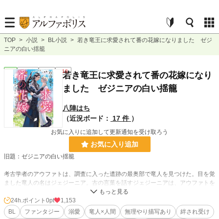
TOP
>
小説
>
BL小説
>
若き竜王に求愛されて番の花嫁になりました ゼジ
ニアの白い揺籠
BL
連載中
長編
R18
若き竜王に求愛されて番の花嫁になり
ました ゼジニアの白い揺籠
八陣はち
（近況ボード：
17 件
）
お気に入りに追加して更新通知を受け取ろう
お気に入り追加
旧題：ゼジニアの白い揺籠
考古学者のアウファトは、調査に入った遺跡の最奥部で竜人を見つけた。目を覚
ました竜人の名はジェジーニア。古の言葉を話すジェジーニアは、アウファトを
つがいだと言う。
ジェジーニアを連れ出したアウファトはともに過ごすうちに求愛されていること
24h.ポイント
0pt
1,153
に気付く。つがいになるつもりの無いアウファトは困惑しつつも受け流してい
BL
ファンタジー
溺愛
竜人×人間
無理やり描写あり
絆され受け
た。しかし、ジェジーニアの求愛はその後も続いて……。