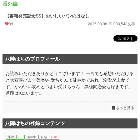
初回公開日時
2023.07.11 08:00
番外編
週間ポイント
35 pt (53,125 位)
【書籍発売記念SS】おいしいパンのはなし
月間ポイント
259 pt (46,405 位)
89
2025.08.08 20:00
3,548文字
年間ポイント
14,361 pt (25,030 位)
累計ポイント
84,493 pt (33,423 位)
八陣はちのプロフィール
お読みいただきありがとうございます！ 一言でも感想いただける
と大変喜びます🥰🥹🥳 受ちゃんよ健やかであれ。溺愛が主食で
す。かわいい攻めとつよい受けちゃん、異種間恋愛も好きです。
普段はXにいます。
もっと見る
八陣はちの登録コンテンツ
小説
BL
連載中
長編
R18