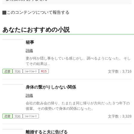
このコンテンツについて報告する
あなたにおすすめの小説
秘事
詩織
妻が何か隠し事をしている感じがし、調べるようになった。 そし
てその結果は...
文字数：3,716
恋愛
完結
ｼｮｰﾄｼｮｰﾄ
R15
身体の繋がりしかない関係
詩織
会社の飲み会の帰り、たまたま同じ帰りが方向だった３つ年下の
後輩。 その後勢いで身体の関係になった。
文字数：3,328
恋愛
完結
ｼｮｰﾄｼｮｰﾄ
離婚すると夫に告げる