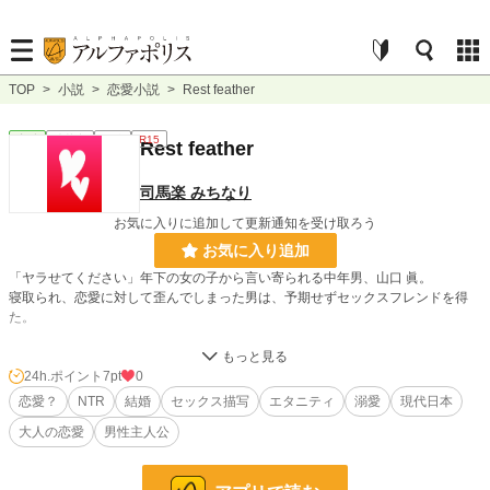
TOP
>
小説
>
恋愛小説
>
Rest feather
恋愛
連載中
長編
R15
Rest feather
司馬楽 みちなり
お気に入りに追加して更新通知を受け取ろう
お気に入り追加
「ヤラせてください」年下の女の子から言い寄られる中年男、山口 眞。
寝取られ、恋愛に対して歪んでしまった男は、予期せずセックスフレンドを得
た。
彼とその周りで起こる騒動は、思わぬ方向へ進んでいく。
24h.ポイント
7pt
0
そして、彼の誕生日に毎年メールを送ってくる女性は何者なのか？
恋愛？
NTR
結婚
セックス描写
エタニティ
溺愛
現代日本
大人の恋愛
男性主人公
小説
37,602 位 / 228,819 件
恋愛
16,377 位 / 66,378 件