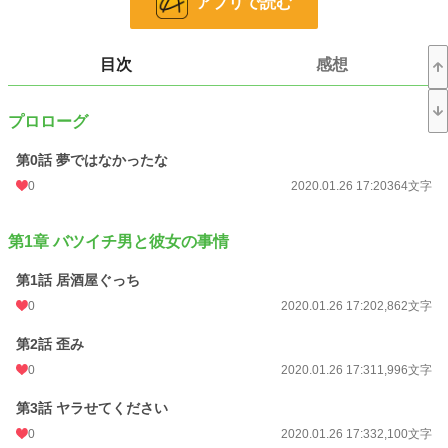
アプリで読む
お気に入り
37
24h.ポイント
7 pt
目次
感想
文字数
106,877
プロローグ
更新日時
2020.03.02 07:37
第0話 夢ではなかったな
初回公開日時
2020.01.26 17:20
0
2020.01.26 17:20
364文字
週間ポイント
7 pt (78,785 位)
月間ポイント
35 pt (89,285 位)
第1章 バツイチ男と彼女の事情
年間ポイント
644 pt (96,089 位)
第1話 居酒屋ぐっち
0
2020.01.26 17:20
2,862文字
累計ポイント
26,500 pt (62,030 位)
第2話 歪み
0
2020.01.26 17:31
1,996文字
第3話 ヤラせてください
0
2020.01.26 17:33
2,100文字