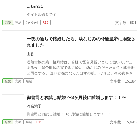
tartan321
タイトル通りです
文字数：601
恋愛
完結
ｼｮｰﾄｼｮｰﾄ
R15
一夜の過ちで懐妊したら、幼なじみの冷酷皇帝に溺愛さ
れました
由香
没落貴族の娘・柳月鈴は、宮廷で医官見習いとして働いていた。
ある夜、皇帝即位の宴で酒に酔い、幼なじみだった皇帝・李景珩
と再会する。 遠い存在になったはずの彼。 けれど、その夜をきっ
かけに月鈴の運命は大きく動き出す。 冷酷と恐れられる皇帝が、
文字数：15,184
恋愛
完結
短編
なぜか彼女だけには甘すぎて――。
御曹司とお試し結婚 〜3ヶ月後に離婚します！！〜
鳴宮鶉子
御曹司とお試し結婚 〜3ヶ月後に離婚します！！〜
文字数：15,945
恋愛
完結
短編
R15