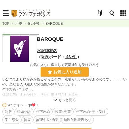
TOP
>
小説
>
BL小説
>
BAROQUE
BL
完結
短編
R18
BAROQUE
水沢緋衣名
（近況ボード：
46 件
）
お気に入りに追加して更新通知を受け取ろう
お気に入り追加
いびつでありゆがみがあるからこその、素晴らしいものがあるのです。………い
や、単なる入り組んだ関係性が好きなだけかも。
年下攻め×年上受け。
体裁を気にする受けと、それに振り回される攻め。
無理矢理系。
24h.ポイント
7pt
0
制服
短編小説
年下攻め
後輩×先輩
年下攻め×年上受け
小説
37,855 位 / 228,833 件
学生恋愛
拘束
無理やり･拘束
無理矢理表現あり
BL
10,196 位 / 31,434 件