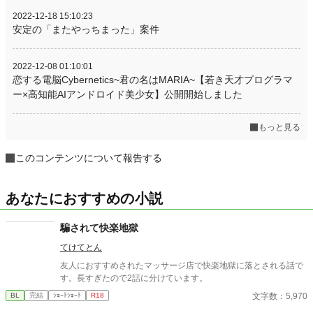
2022-12-18 15:10:23
安定の「またやっちまった」案件
2022-12-08 01:10:01
恋する電脳Cybernetics~君の名はMARIA~【若き天才プログラマ
ー×高知能AIアンドロイド美少女】公開開始しました
もっと見る
このコンテンツについて報告する
あなたにおすすめの小説
騙されて快楽地獄
てけてとん
友人におすすめされたマッサージ店で快楽地獄に落とされる話で
す。長すぎたので2話に分けています。
文字数：5,970
BL
完結
ｼｮｰﾄｼｮｰﾄ
R18