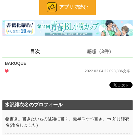
お気に入り
17
アプリで読む
24h.ポイント
7 pt
文字数
3,886
更新日時
2022.03.04 22:09
初回公開日時
2022.03.04 22:09
目次
感想（3件）
初回完結日時
2022.03.04 22:09
BAROQUE
週間ポイント
14 pt (70,247 位)
0
2022.03.04 22:09
3,886文字
月間ポイント
77 pt (71,598 位)
年間ポイント
917 pt (86,775 位)
累計ポイント
13,951 pt (83,947 位)
水沢緋衣名のプロフィール
物書き。書きたいもの乱雑に書く。最早スケベ書き。ex.如月緋衣
名(改名しました)