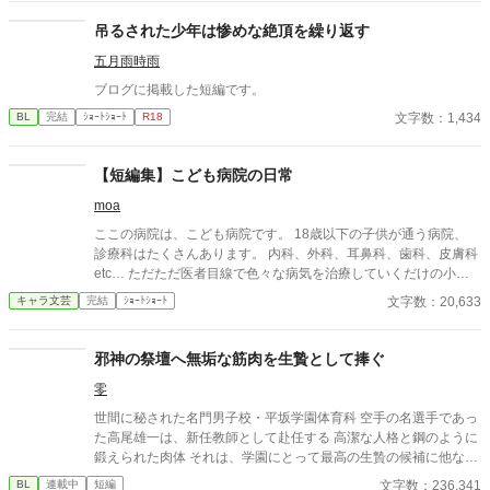
吊るされた少年は惨めな絶頂を繰り返す
五月雨時雨
ブログに掲載した短編です。
文字数：1,434
BL
完結
ｼｮｰﾄｼｮｰﾄ
R18
【短編集】こども病院の日常
moa
ここの病院は、こども病院です。 18歳以下の子供が通う病院、
診療科はたくさんあります。 内科、外科、耳鼻科、歯科、皮膚科
etc… ただただ医者目線で色々な病気を治療していくだけの小説
です。 恋愛要素などは一切ありません。 密着病院24時！的な感
文字数：20,633
キャラ文芸
完結
ｼｮｰﾄｼｮｰﾄ
じです。 人物像などは表記していない為、読者様のご想像にお任
せします。 ※泣く表現、痛い表現など嫌いな方は読むのをお控え
ください。 歯科以外の医療知識はそこまで詳しくないのですみま
邪神の祭壇へ無垢な筋肉を生贄として捧ぐ
せんがご了承ください。
零
世間に秘された名門男子校・平坂学園体育科 空手の名選手であっ
た高尾雄一は、新任教師として赴任する 高潔な人格と鋼のように
鍛えられた肉体 それは、学園にとって最高の生贄の候補に他なら
なかった 至高の筋肉を持つ、精神を削られ意志をなくした青年を
文字数：236,341
BL
連載中
短編