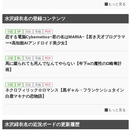
もっと見る
水沢緋衣名の登録コンテンツ
小説
SF
完結
長編
R18
恋する電脳Cybernetics~君の名はMARIA~【若き天才プログラマ
ー×高知能AIアンドロイド美少女】
小説
BL
完結
長編
R18
馬に蹴られても死んでなんてやらない【年下αの魔性のΩ略奪計
画】
小説
SF
完結
長編
R15
ネクロフィリック☆ロマンス【黒ギャル・フランケンシュタイン
白鹿マキナの恋物語】
もっと見る
水沢緋衣名の近況ボードの更新履歴