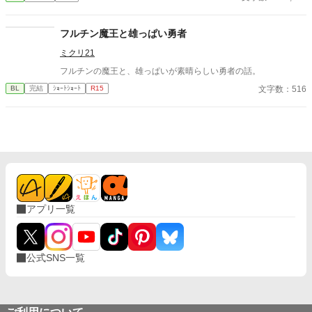
太古の神に捧げるため、“水”、“風”、“土”の信奉者達が暗躍する 意
志をなくし筋肉の操り人形と化した“デク” 消える教師 山奥の男子
校で繰り広げられるダークファンタジー
フルチン魔王と雄っぱい勇者
ミクリ21
フルチンの魔王と、雄っぱいが素晴らしい勇者の話。
文字数：516
BL
完結
ｼｮｰﾄｼｮｰﾄ
R15
アプリ一覧
公式SNS一覧