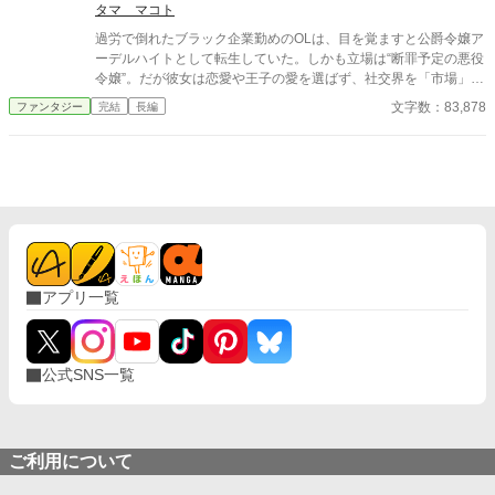
タマ マコト
過労で倒れたブラック企業勤めのOLは、目を覚ますと公爵令嬢ア
ーデルハイトとして転生していた。しかも立場は“断罪予定の悪役
令嬢”。だが彼女は恋愛や王子の愛を選ばず、社交界を「市場」と
見抜く。王家の財政が危ういことを察知し、家の莫大な資産と金
文字数：83,878
ファンタジー
完結
長編
融知識を武器に“期限付き融資”という刃を突きつける。理想主義
の王太子と衝突しながらも、彼女は決意する――破滅を回避する
ためではない。国家の金脈を握り、国そのものを立て直すため
に。悪役令嬢の経済戦争が、静かに幕を開ける。
アプリ一覧
公式SNS一覧
ご利用について