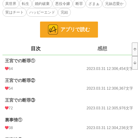
背後に控える愚か者どもと合わせて『四馬鹿次男ズｗｉｔｈビッチ』が、意気
異世界
転生
婚約破棄
悪役令嬢
断罪
ざまぁ
兄妹恋愛か
揚々と筆頭公爵家令嬢たるわたしを断罪するという。
実はチート
ハッピーエンド
完結
受け立ってやろうじゃない。すべては予定調和の茶番劇。断罪返しだ！
そしてこの舞台裏では、王位簒奪を企てた派閥の粛清の嵐が吹き荒れていた！
すべての真相を知ったと思ったら……えっ、お兄様、なんでそんなに近いか
アプリで読む
な！？
※設定はゆるいです。暖かい目でお読みください。
※主人公の心の声は罵詈雑言、口が悪いです。気分を害した方は申し訳ありませ
目次
感想
んがブラウザバックで。
※小説家になろう・カクヨム様にも投稿しています。
王宮での断罪①
64
2023.03.31 12:30
6,454文字
小説
30,977 位 / 228,837 件
王宮での断罪②
ファンタジー
4,691 位 / 53,330 件
54
2023.03.31 12:30
6,367文字
お気に入り
179
王宮での断罪③
24h.ポイント
14 pt
72
2023.03.31 12:30
5,976文字
文字数
86,350
裏事情①
更新日時
2023.06.09 16:00
38
2023.03.31 12:30
4,236文字
初回公開日時
2023.03.31 12:30