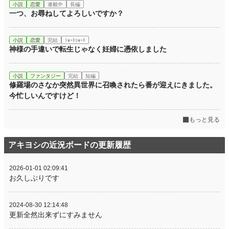
小説
恋愛
連載中
長編
一つ、お尋ねしてよろしいですか？
小説
恋愛
完結
ｼｮｰﾄｼｮｰﾄ
神様の手違いで転生じゃなく妊婦に憑依しました
小説
ファンタジー
完結
短編
修羅場のさなか突然異世界に召喚されたら番が迎えにきました。
今忙しいんですけど！
もっと見る
アキヨシの近況ボードの更新履歴
2026-01-01 02:09:41
お久しぶりです
2024-08-30 12:14:48
更新全然出来ずにすみません