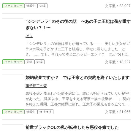
優しさが売りのはずのヒロインの瞳を見た瞬間、背筋に冷たいも
文字数：23,997
ファンタジー
連載中
短編
のが走る。 ゲームの知識を活用し、定められた運命にあらが
い、「自分の人生」を歩んだのは、、、 ※本作は生成AIによる文
章案をもとに、作者が取捨選択・加筆修正して制作した作品で
”シンデレラ” のその後の話 〜あの子に王妃は荷が重す
す。 構成、設定は作者によるものです。 賞・出版申請を目的と
ぎない？！〜
した作品ではありません。
ばぅ
「シンデレラ」の物語は誰もが知っている—— 美しい少女がガ
ラスの靴を手がかりに王子と結婚し、幸せに暮らしました、と
さ。 ……でも、それって本当にハッピーエンド？ 気がつけば、
私は義理の姉としてこの物語の中に転生していた。しかも、シン
文字数：18,227
ファンタジー
完結
短編
デレラを散々いびった舞踏会の夜の直後。手遅れ感満載。 この
ままだと、エラ（シンデレラ）は確かに王子と結婚するけど、そ
の後待っているのは不幸な未来。王宮での嫁いびり、王子の無関
婚約破棄ですか？ では王家との契約を終了いたします
心、そして孤独——。 こんなエンディング、認められるわけな
硝子細工の森
い！ 私は舞踏会をブッチして、魔法使いの弟子になった。エラ
を救うために。だけど予想外の魔法の呪文、クセの強すぎる師
悪役令嬢と蔑まれた公爵令嬢には、誰にも明かされていない秘密
匠、そして最悪なことに……！？ エラの幸せを取り戻すため、
があった。 建国以来、王家を支える守護一族の後継者――。契約
義理姉のドタバタ救出劇が今、幕を開ける！ 果たして本当のハッ
を終えた瞬間、王都の結界は崩れ、王太子の栄光も音を立てて崩
ピーエンドはどこにあるのか——！？
壊する こちらは一挙掲載で一話ですが長目です
文字数：21,966
ファンタジー
連載中
ｼｮｰﾄｼｮｰﾄ
前世ブラックOLの私が転生したら悪役令嬢でした