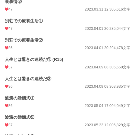
裏事情②
初回完結日時
2023.05.26 12:20
47
2023.03.31 12:30
5,616文字
週間ポイント
147 pt (28,818 位)
別荘での療養生活①
47
2023.04.01 20:28
5,044文字
月間ポイント
790 pt (27,525 位)
年間ポイント
別荘での療養生活②
10,754 pt (30,025 位)
36
2023.04.01 20:29
4,478文字
累計ポイント
93,535 pt (31,522 位)
人生とは驚きの連続だ① (R15)
37
2023.04.09 08:30
5,650文字
人生とは驚きの連続だ②
36
2023.04.09 08:30
3,935文字
波瀾の婚姻式①
36
2023.05.04 17:00
4,049文字
波瀾の婚姻式②
37
2023.05.23 12:00
6,829文字