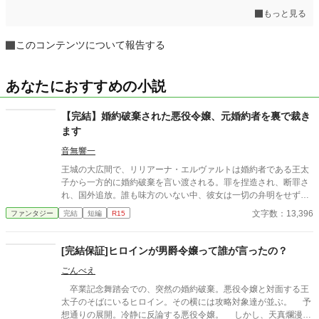
もっと見る
このコンテンツについて報告する
あなたにおすすめの小説
【完結】婚約破棄された悪役令嬢、元婚約者を裏で裁き
ます
音無響一
王城の大広間で、リリアーナ・エルヴァルトは婚約者である王太
子から一方的に婚約破棄を言い渡される。罪を捏造され、断罪さ
れ、国外追放。誰も味方のいない中、彼女は一切の弁明をせず静
かに受け入れた。 だがその夜。 彼女は別の顔を持つ。 王都の闇
文字数：13,396
ファンタジー
完結
短編
R15
で依頼を受け、悪を裁く裏稼業の元締め。 今度の標的は――自分
を断罪した元婚約者。 婚約は終わった。だが清算はまだ終わって
いない。 表では悪役令嬢。裏では裁く側。 これは、断罪された令
[完結保証]ヒロインが男爵令嬢って誰が言ったの？
嬢が王都の闇を静かに切り裂く物語。
ごんべえ
卒業記念舞踏会での、突然の婚約破棄。悪役令嬢と対面する王
太子のそばにいるヒロイン。その横には攻略対象達が並ぶ。 予
想通りの展開。冷静に反論する悪役令嬢。 しかし、天真爛漫で