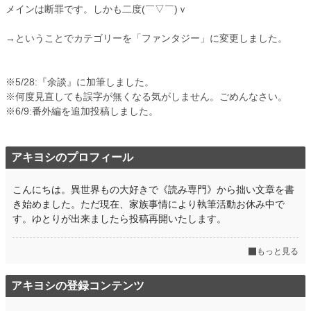
メインは断罪です。しかも二度(￣▽￣)ｖ
→ということでカテゴリーを「ファンタジー」に変更しました。
※5/28:『余談』に加筆しました。
※何度見直しても誤字が無くなる気がしません。ごめんなさい。
※6/9:番外編を追加投稿しました。
アキヨシのプロフィール
こんにちは。異世界もの大好きで《読み専門》から拙い文章を書
き始めました。ただ現在、家族事情により執筆活動お休み中で
す。ゆとりが出来ましたら投稿再開いたします。
もっと見る
アキヨシの登録コンテンツ