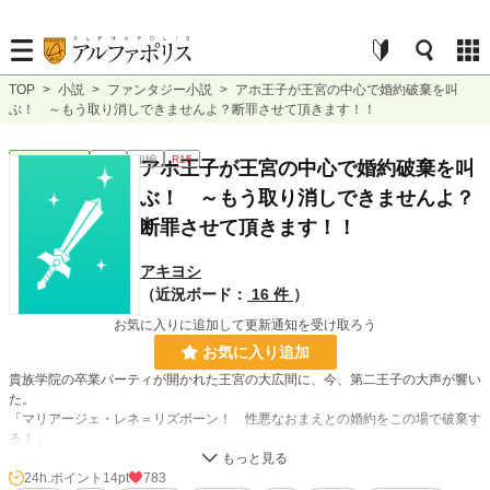
TOP
>
小説
>
ファンタジー小説
>
アホ王子が王宮の中心で婚約破棄を叫
ぶ！ ～もう取り消しできませんよ？断罪させて頂きます！！
ファンタジー
完結
短編
R15
アホ王子が王宮の中心で婚約破棄を叫
ぶ！ ～もう取り消しできませんよ？
断罪させて頂きます！！
アキヨシ
（近況ボード：
16 件
）
お気に入りに追加して更新通知を受け取ろう
お気に入り追加
貴族学院の卒業パーティが開かれた王宮の大広間に、今、第二王子の大声が響い
た。
「マリアージェ・レネ＝リズボーン！ 性悪なおまえとの婚約をこの場で破棄す
る！」
王子の傍らには小動物系の可愛らしい男爵令嬢が纏わりついていた。……なんて
テンプレ。
24h.ポイント
14pt
783