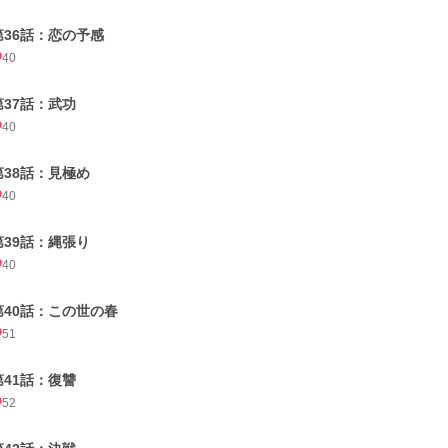
第36話：恋の予感
40
第37話：武功
40
第38話：見極め
40
第39話：縄張り
40
第40話：この世の春
51
第41話：復讐
52