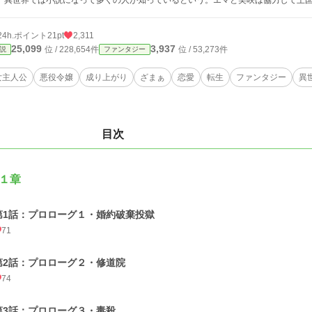
、異世界では小説になって多くの人が知っているという。エマと美咲は協力して王
24h.ポイント
21pt
2,311
25,099
3,937
位 / 228,654件
位 / 53,273件
説
ファンタジー
女主人公
悪役令嬢
成り上がり
ざまぁ
恋愛
転生
ファンタジー
異
目次
１章
第1話：プロローグ１・婚約破棄投獄
71
第2話：プロローグ２・修道院
74
第3話：プロローグ３・毒殺