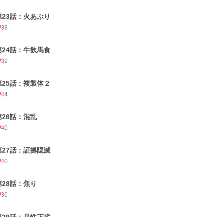
第23話：火あぶり
38
第24話：牛飲馬食
39
第25話：複製体２
44
第26話：混乱
40
第27話：証拠隠滅
40
第28話：焦り
36