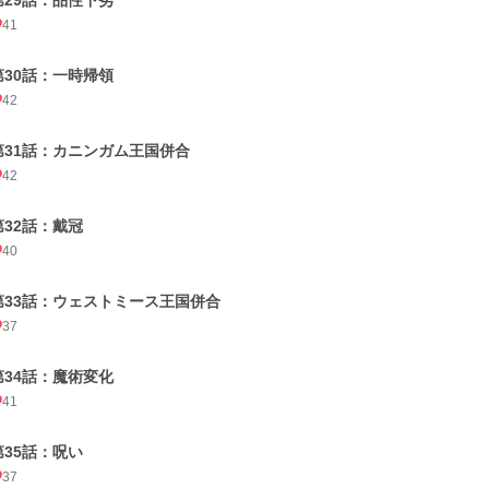
第29話：品性下劣
41
第30話：一時帰領
42
第31話：カニンガム王国併合
42
第32話：戴冠
40
第33話：ウェストミース王国併合
37
第34話：魔術変化
41
第35話：呪い
37