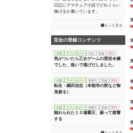
日記にアマチュア小説でどれくらい
稼げるか書いています。
もっと見る
克全の登録コンテンツ
小説
ファンタジー
完結
長編
R15
気がついたら乙女ゲームの悪役令嬢
でした、急いで逃げだしました。
小説
ファンタジー
連載中
長編
R15
転生・織田信忠（本能寺の変など御
免被る）
小説
ファンタジー
連載中
長編
R15
陥れられた１０連覇王、蘇って復讐
する
もっと見る