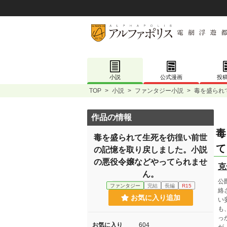
小説
公式漫画
投
TOP
>
小説
>
ファンタジー小説
>
毒を盛られ
作品の情報
毒
毒を盛られて生死を彷徨い前世
て
の記憶を取り戻しました。小説
の悪役令嬢などやってられませ
克
ん。
公
ファンタジー
完結
長編
R15
絡
お気に入り追加
い
も
っ
お気に入り
604