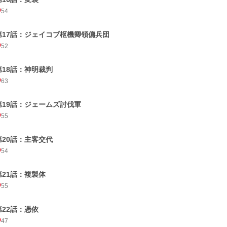
54
第17話：ジェイコブ枢機卿領傭兵団
52
第18話：神明裁判
63
第19話：ジェームズ討伐軍
55
第20話：主客交代
54
第21話：複製体
55
第22話：憑依
47