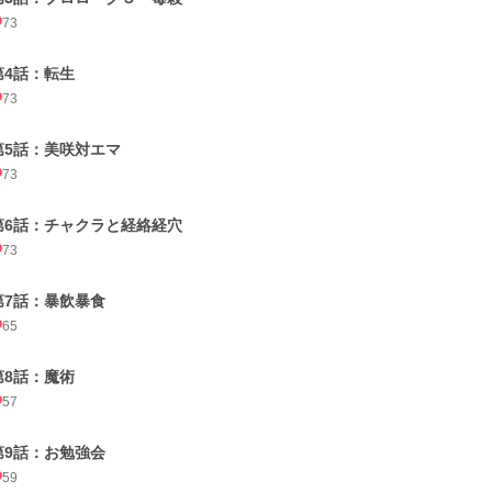
73
第4話：転生
73
第5話：美咲対エマ
73
第6話：チャクラと経絡経穴
73
第7話：暴飲暴食
65
第8話：魔術
57
第9話：お勉強会
59