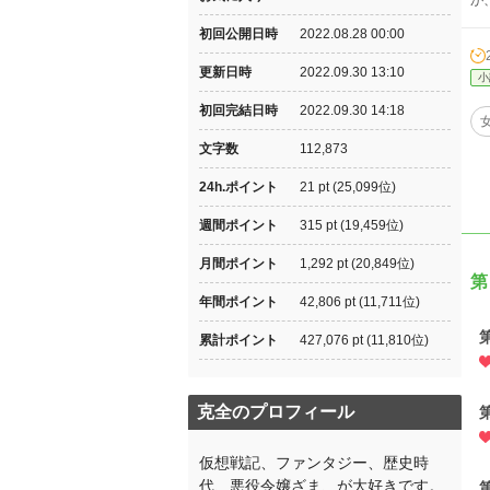
が
初回公開日時
2022.08.28 00:00
更新日時
2022.09.30 13:10
小
初回完結日時
2022.09.30 14:18
文字数
112,873
24h.ポイント
21 pt (25,099位)
週間ポイント
315 pt (19,459位)
月間ポイント
1,292 pt (20,849位)
第
年間ポイント
42,806 pt (11,711位)
累計ポイント
427,076 pt (11,810位)
克全のプロフィール
仮想戦記、ファンタジー、歴史時
代、悪役令嬢ざま、が大好きです。