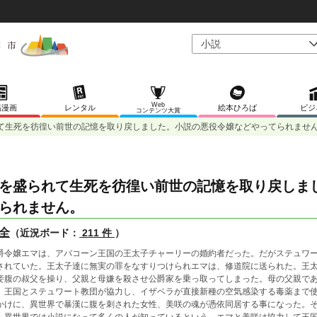
Web
稿漫画
レンタル
絵本ひろば
ビジ
コンテンツ大賞
て生死を彷徨い前世の記憶を取り戻しました。小説の悪役令嬢などやってられませ
を盛られて生死を彷徨い前世の記憶を取り戻しま
られません。
全
（近況ボード：
211 件
）
爵令嬢エマは、アバコーン王国の王太子チャーリーの婚約者だった。だがステュワ
されていた。王太子達に無実の罪をなすりつけられエマは、修道院に送られた。王
妾腹の叔父を操り、父親と母嫌を殺させ公爵家を乗っ取ってしまった。母の父親で
、王国とステュワート教団が協力し、イザベラが直接新種の空気感染する毒薬まで
かけに、異世界で暴漢に腹を刺された女性、美咲の魂が憑依同居する事になった。