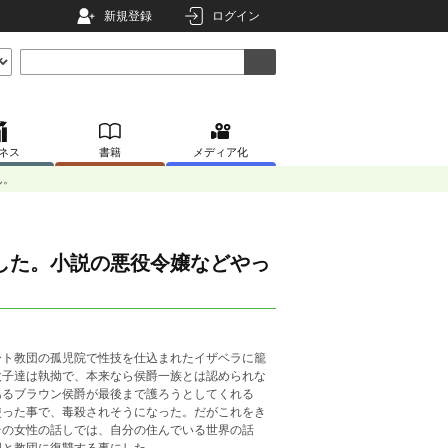
新規登録
ログイン
ネス
書籍
メディア化
ん。
した。小説の悪役令嬢などやっ
ート教団の孤児院で性技を仕込まれたイザベラに籠
太子達は執拗で、本来なら侯爵一族とは認められな
あるブラウン侯爵が最後まで護ろうとしてくれる
使った事で、毒殺されそうになった。だがこれをき
その女性の話しでは、自分の住んでいる世界の話