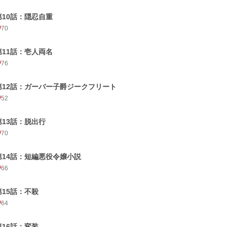
第10話：隠忍自重
70
第11話：壱人両名
76
第12話：ガーバー子爵ジークフリート
52
第13話：脱出行
70
第14話：短編悪役令嬢小説
66
第15話：不殺
64
第16話：変装