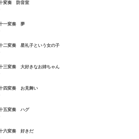
十変奏 防音室
0
十一変奏 夢
0
十二変奏 星礼子という女の子
0
十三変奏 大好きなお姉ちゃん
0
十四変奏 お見舞い
0
十五変奏 ハグ
0
十六変奏 好きだ
0