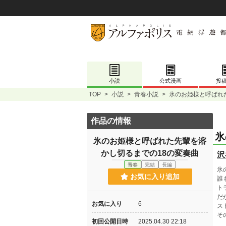
小説
公式漫画
投
TOP
>
小説
>
青春小説
>
氷のお姫様と呼ばれ
作品の情報
氷
氷のお姫様と呼ばれた先輩を溶
かし切るまでの18の変奏曲
沢
青春
完結
長編
氷
お気に入り追加
誰
ト
だ
お気に入り
6
ス
そ
初回公開日時
2025.04.30 22:18