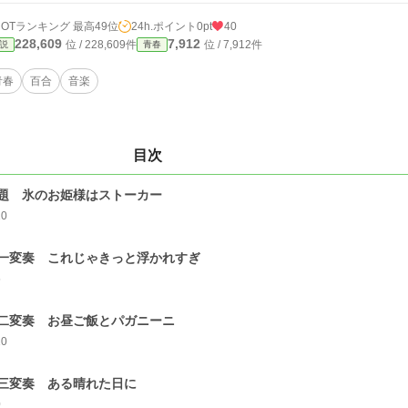
HOTランキング 最高49位
24h.ポイント
0pt
40
228,609
7,912
位 / 228,609件
位 / 7,912件
説
青春
青春
百合
音楽
目次
題 氷のお姫様はストーカー
10
一変奏 これじゃきっと浮かれすぎ
5
二変奏 お昼ご飯とパガニーニ
10
三変奏 ある晴れた日に
0