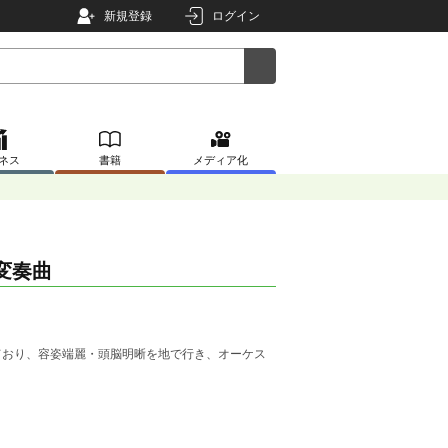
新規登録
ログイン
ネス
書籍
メディア化
変奏曲
ており、容姿端麗・頭脳明晰を地で行き、オーケス