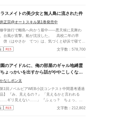
を押すため、友達ふたりなりのサポートだったのだ
、なんと紫音はライバルが強力すぎると感じて幼馴
への恋を諦めてしまった……！ 勘違いをした紫
クラスメイトの美少女と無人島に流された件
。 すっかり緑子のことを諦めて学校生活を送る
井正宗@オートスキル第1巻発売中
、幼馴染の緑子は紫音からの求愛がなくなり、焦り
疑問で混乱。自分もずっと紫音のことが好きだった
学旅行で離島へ向かう最中――悪天候に見舞わ
とに気づく。 しかし気づいてからではもう遅
、台風が直撃。船が沈没した。 高校二年の早
。紫音はすでに所属する部活動の先輩である鹿内み
 啓（はやさか てつ）は、気づくと砂浜で寝てい
んに狙われ、新しい恋にシフトした生活を送ってい
。周囲を見渡すとクラスメイトで美少女の天音 愛
文字数：578,700
編
R15
暴走した愛。嫉妬。執着。 その全てが
あまね まな）が隣に倒れていた。 どうやら、
子を狂わせ、ヤンデレへと変えてしまう。 だが
流して流されていたようだった。 帰ろうにも島
れだけではなかった。 鹿内先輩に実の妹である
『無人島』。 しばらくは島で生きていくしかな
学園のアイドルに、俺の部屋のギャル地縛霊
璃、担任教師の兎川百桃。紫音は３人からも重たす
なった。天音と共に無人島サバイバルをしていくの
がちょっかいを出すから話がややこしくな
る愛を向けられていた……いつの間にか激重感情を
が……クラスの女子が次々に見つかり、やがてハー
る。
けられていた主人公紫音は、一体どうなってしまう
男一人と女子十五人で……取り合いに発
かなしポン太
? ※カクヨム、小説家になろうにも投稿して
！？
第1回ノベルピアWEB小説コンテスト中間選考通過
ます。
えるの？』 「見えるかと言われる
…ギリ見えない……」 『ふぇっ？ ちょっ、ち
っと！ どこ見てんのよ！』 ◆◆◆ 仏教系学
文字数：212,802
編
R15
の高校に通う霊能者、尚也。 劣悪な環境での寮
活を1年間終えたあと、2年生から念願のアパート
らしを始めることになった。 ところが入居予定
アパートの部屋に行ってみると……そこにはセーラ
服を着たギャル地縛霊、りんが住み着いていた。