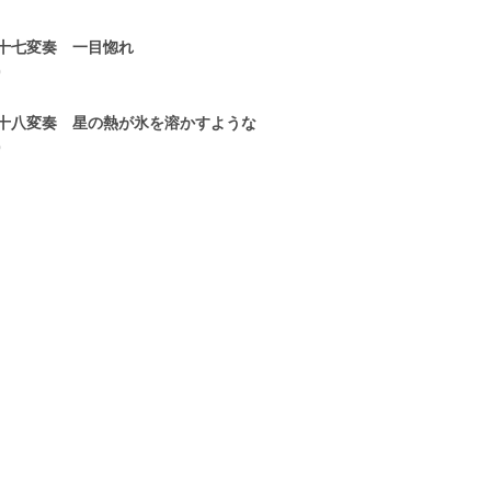
十七変奏 一目惚れ
0
十八変奏 星の熱が氷を溶かすような
0