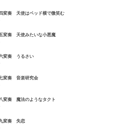
四変奏 天使はベッド横で微笑む
5
五変奏 天使みたいな小悪魔
5
六変奏 うるさい
0
七変奏 音楽研究会
5
八変奏 魔法のようなタクト
0
九変奏 失恋
0