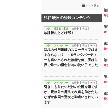
もっと見る
第
沢谷 暖日の登録コンテンツ
第
小説
児童書・童話
連載中
長編
放課後おとどけ部！
第
小説
ファンタジー
連載中
長編
R15
辺境の付与術師のスローライフはま
まならない？ ～Sランクパーティ
ーを追い出された無能な俺、実は世
第
界で唯一の概念付与の使い手でした
～
第
小説
ファンタジー
連載中
長編
R15
引きこもりたいだけの公爵令嬢です
が、規格外の魔法で友達を助けたら
第
なぜか救国の聖女と勘違いされてい
ます