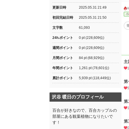
更新日時
2025.05.31 21:49
小
初回完結日時
2025.05.31 21:50
文字数
61,093
24h.ポイント
0 pt (228,609位)
週間ポイント
0 pt (228,609位)
月間ポイント
84 pt (68,929位)
主
年間ポイント
1,261 pt (78,601位)
累計ポイント
5,939 pt (118,449位)
第
沢谷 暖日のプロフィール
第
百合が好きなので、百合カップルの
部屋にある観葉植物になりたいで
第
す！