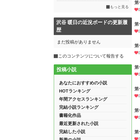
第
もっと見る
沢谷 暖日の近況ボードの更新履
第
歴
まだ投稿がありません
第
このコンテンツについて報告する
第
投稿小説
あなたにおすすめの小説
第
HOTランキング
年間アクセスランキング
完結小説ランキング
第
書籍化作品
最近更新された小説
完結した小説
第
新着の小説