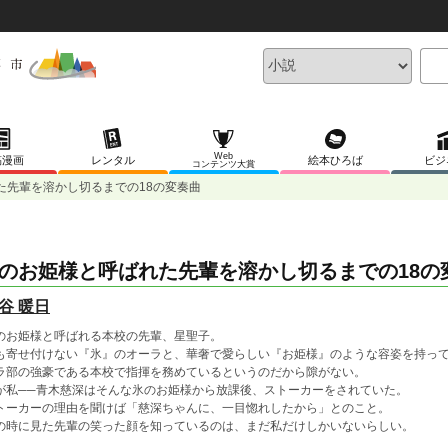
Web
稿漫画
レンタル
絵本ひろば
ビジ
コンテンツ大賞
た先輩を溶かし切るまでの18の変奏曲
のお姫様と呼ばれた先輩を溶かし切るまでの18の
谷 暖日
のお姫様と呼ばれる本校の先輩、星聖子。
も寄せ付けない『氷』のオーラと、華奢で愛らしい『お姫様』のような容姿を持っ
ラ部の強豪である本校で指揮を務めているというのだから隙がない。
が私──青木慈深はそんな氷のお姫様から放課後、ストーカーをされていた。
トーカーの理由を聞けば「慈深ちゃんに、一目惚れしたから」とのこと。
の時に見た先輩の笑った顔を知っているのは、まだ私だけしかいないらしい。