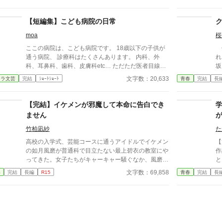
中
が
染
【短編集】こども病院の日常
音
moa
桜
が
と
ここの病院は、こども病院です。 18歳以下の子供が
修
こ
通う病院、 診療科はたくさんあります。 内科、外
れ
い
科、耳鼻科、歯科、皮膚科etc… ただただ医者目線で
坂
か
色々な病気を治療していくだけの小説です。 恋愛要
た
文字数：20,633
ャラ文芸
完結
ｼｮｰﾄｼｮｰﾄ
青春
完結
長
た……。 
素などは一切ありません。 密着病院24時！的な感じ
（
緑
です。 人物像などは表記していない為、読者様のご
漂
そ
想像にお任せします。 ※泣く表現、痛い表現など嫌
は
【完結】イケメンが邪魔して本命に告白でき
瑠
いな方は読むのをお控えください。 歯科以外の医療
く
ません
ぎ
知識はそこまで詳しくないのですみませんがご了承く
だ
向
ださい。
レムに。 
竹柏凪紗
た
のか……!
展
高校の入学式、芸能コースに通うアイドルでイケメン
【
い
の如月風磨が普通科で目立たない最上碧衣の教室にや
作品】 『み、見
ってきた。女子たちがキャーキャー騒ぐなか、風磨は
と…
碧衣の肩を抱き寄せ「お前、今日から俺の女な」と宣
ょ
文字数：69,858
春
完結
長編
R15
青春
完結
長
言する。その真意とウソつきたちによって複雑になっ
園
ていく2人の結末とは──
生
暮
の
ー