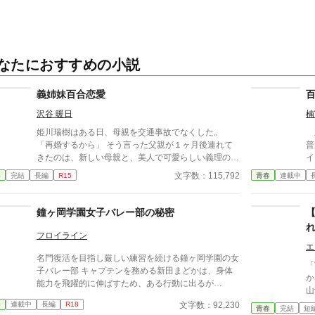
なたにおすすめの小説
義姉妹百合恋愛
沢谷 暖日
楠
姫川瑞樹はある日、母親を交通事故でなくした。
主
「再婚するから」 そう言った父親が１ヶ月後連れて
普
きたのは、新しい母親と、美人で可愛らしい義理の
イ
妹、楓だった。 次の日から、唐突に楓が急に積極的
フ
文字数：115,792
春
完結
長編
R15
青春
連載中
になる。 それもそのはず、楓にとっての瑞樹は幼稚
レ
園の頃の初恋相手だったのだ。 ※他サイトにも掲載
の
しております
とは
鐘ヶ岡学園女子バレー部の秘密
す
す
フロイライン
エ
名門復活を目指し厳しい練習を続ける鐘ヶ岡学園の女
「
子バレー部 キャプテンを務める新田まどかは、身体
か
能力を飛躍的に伸ばすため、ある行動に出るが…
山
を
文字数：92,230
春
連載中
長編
R18
青春
完結
短