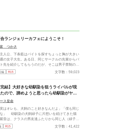
百合ランジェリーカフェにようこそ！
富 つかさ
人公、下条藍はバイトを探すちょっと胸が大きい
通の女子大生。ある日、同じサークルの先輩からバ
ト先を紹介してもらうのだが、そこは男子禁制のカ
ェ併設ランジェリーショップで！？ ちょっとハ
文字数：59,023
長編
R15
ンチなお仕事カフェライフ、始まります！！ ※こ
物語はフィクションであり実在の人物・団体・法律
一切関係ありません。 表紙画像はAIイラストで
【完結】大好きな幼馴染を狙うライバルが現
。下着が生成できないのでビキニで代用していま
れたので、諦めようと思ったら幼馴染がヤン
。
デレ化して激重感情を向けてきた。
ース皇命
実はオレも、犬飼のこと好きなんだよ」「僕も同じ
な」 幼馴染の犬飼緑子に片想いを続けてきた猫
紫音は、クラスの男友達ふたりから同じ人（緑子）
好きになっていることを告白される。 紫音の背
文字数：41,422
編
R15